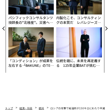
T
はない。ロシアが戦場での損失を吸収し、莫大な費用を
の
た
かけてでも戦闘を継続することを可能にしている海上収
入に圧力を加えることで、ウクライナへの軍事支援を強
パシフィックコンサルタンツ
内製化こそ、コンサルティン
化するものだ。
技師長の"北極星"。災害への
グの本質だ レバレジーズが
無力感を乗り越え見つけた、
実践する、次世代ファームの
防災一筋20年の答え
全貌
「コンディション」が成果を
伝統を礎に、未来を再定義す
左右する――「BAKUNE」のTEN
る 125年企業BATが挑むス
TIALが支える「挑戦者の明
モークレスな未来
日」
トップ
経済・社会
欧州
ロシアの攻撃で給油所が150キロにわたり全滅、ウ