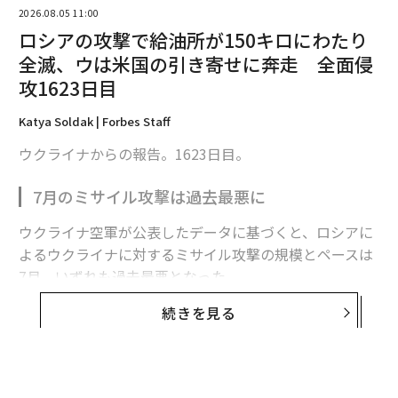
2026.08.05 11:00
ロシアの攻撃で給油所が150キロにわたり
全滅、ウは米国の引き寄せに奔走 全面侵
攻1623日目
Katya Soldak | Forbes Staff
ウクライナからの報告。1623日目。
7月のミサイル攻撃は過去最悪に
ウクライナ空軍が公表したデータに基づくと、ロシアに
翻訳・編集＝安藤清香
よるウクライナに対するミサイル攻撃の規模とペースは
7月、いずれも過去最悪となった。
2026年9月号発売中
続きを見る
ロシア軍は7月に各種ミサイルを計381発発射した。1日
平均で12発強になる。2022年2月の全面侵攻開始以来、
最新号の購入はこちらから
月間発射数、1日あたりの発射数ともに最多だった。