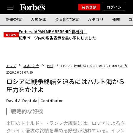
会員登録
ログイン
新着記事
人気記事
会員限定記事
カテゴリ
連載
コ
Forbes JAPAN MEMBERSHIP 新機能｜
NEWS
記事ページ内の広告表示を最小限にしました
トップ
経済・社会
欧州
ロシアに戦争終結を迫るにはバルト海から圧力を
2026.06.09 07:30
ロシアに戦争終結を迫るにはバルト海から
圧力をかけよ
David A. Deptula | Contributor
戦略的な好機
米国のドナルド・トランプ大統領には、ロシアによるウ
クライナ侵攻の終結を早める好機が訪れている。イラン