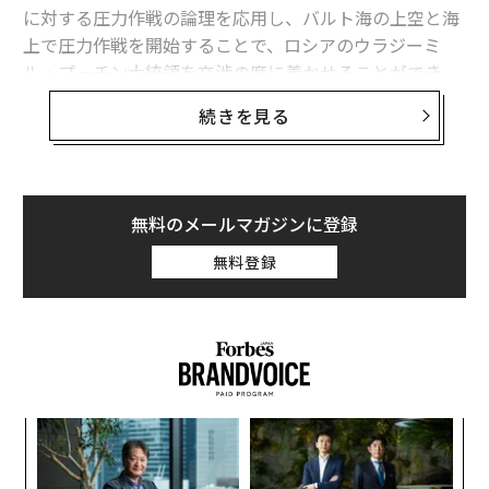
に対する圧力作戦の論理を応用し、バルト海の上空と海
上で圧力作戦を開始することで、ロシアのウラジーミ
ル・プーチン大統領を交渉の席に着かせることができ
る。
続きを見る
米国は、膠着（こうちゃく）状態を受け入れるか、ウク
ライナへの支援を無期限に続けるか、あるいはロシア軍
に対して直接的な攻撃を強めるかのいずれかを選択する
無料のメールマガジンに登録
必要はない。代わりに、北大西洋条約機構（NATO）や
欧州連合（EU）の加盟国を率いて、バルト海で規律ある
無料登録
制裁執行作戦を展開し、ロシアの軍事機構を支える船舶
や貨物、港湾サービス、保険契約、金融網に対して措置
を講じることができる。
これが戦略上の核心だ。バルト海での圧力作戦は、合法
的かつ連合に基づき、段階的に拡大可能で、交渉に直接
〜
結び付いた強制手段を米国に与えることになる。これは
織
う
ウクライナへの継続的な軍事支援に取って代わるもので
ア