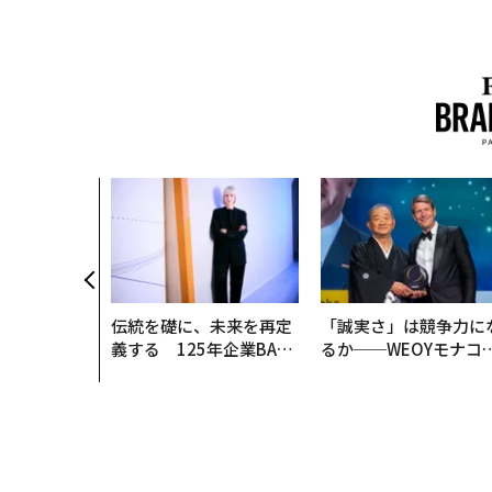
伝統を礎に、未来を再定
「誠実さ」は競争力に
義する 125年企業BAT
るか──WEOYモナコ
が挑むスモークレスな未
見た、くら寿司の経営
来
学