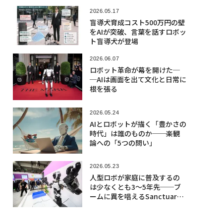
2026.05.17
盲導犬育成コスト500万円の壁
をAIが突破、言葉を話すロボッ
ト盲導犬が登場
2026.06.07
ロボット革命が幕を開けた─
─AIは画面を出て文化と日常に
根を張る
2026.05.24
AIとロボットが描く「豊かさの
時代」は誰のものか──楽観
論への「5つの問い」
2026.05.23
人型ロボが家庭に普及するの
は少なくとも3〜5年先──ブ
ームに異を唱えるSanctuary
AI