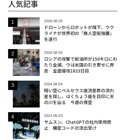
人気記事
2026.08.05
ドローンからロボットが降下、ウク
ライナが世界初の「無人空挺強襲」
を遂行
2026.08.05
ロシアの攻撃で給油所が150キロにわ
たり全滅、ウは米国の引き寄せに奔
走 全面侵攻1623日目
2026.08.04
暗い空にペルセウス座流星群の流れ
星を探し、はくちょう座を目印に天
の川を辿る 今週の夜空
2023.05.03
サムスン、ChatGPTの社内使用禁
止 機密コードの流出受け