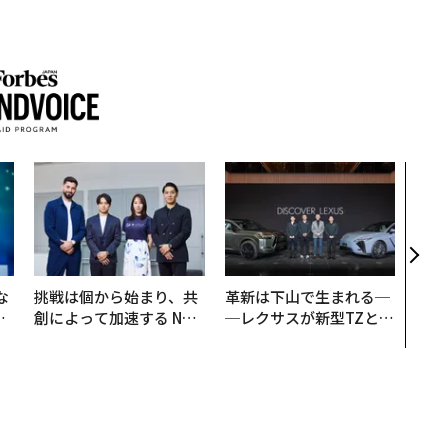
アフ
小1
手に
な
挑戦は個から始まり、共
革新は下山で生まれる─
で
創によって加速する NOR
─レクサスが新型TZとE
哲
QAIN JAPAN 特別座談会
Sに込めた「DISCOVE
R」の哲学