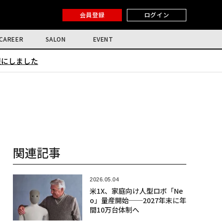
会員登録
ログイン
CAREER
SALON
EVENT
限にしました
関連記事
2026.05.04
米1X、家庭向け人型ロボ「Ne
o」量産開始──2027年末に年
間10万台体制へ