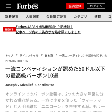
会員登録
ログイン
新着記事
人気記事
会員限定記事
カテゴリ
連載
コ
Forbes JAPAN MEMBERSHIP 新機能｜
NEWS
記事ページ内の広告表示を最小限にしました
トップ
ライフスタイル
食＆酒
一流コンペティションが認めた50ドル以下
2026.06.08 07:36
一流コンペティションが認めた50ドル以下
の最高級バーボン10選
Joseph V Micallef | Contributor
オンラインでのバーボン談義は、2つの大きな陣営に分
かれる傾向がある。一方は小麦を使った「ウィーテッ
ド」と入手困難な「ユニコーン」を崇拝する派。もう一