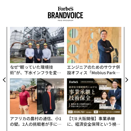
る、注目すべき創造性を物語る結果である。以下に、こ
バッファロー・トレースの看板バーボン
は、ウィーテッ
れらの優れたジンの簡単な背景とテイスティングノート
ドでも特にハイライでもなく、「ただのバーボン」レー
を紹介する。
ンにおけるもう1つのベンチマークだ。蒸溜所のマッシ
〜
MASHIO Contemporary Gin、アルコール度数
ュビル#1に基づいており、一般的にトウモロコシ89.
織
43%、750ml。マスター・メダル受賞
5%、ライ麦7%、モルト大麦3.5%で構成されていると考
う
パ
えられている。
T
KK ITTEKI SPIRITSの
MASHIO
はコンテンポラリージン
技
の現代的解釈を体現するもので、ジュニパーの強い主張
無
香りは、キャラメル、バニラ、ドライオレンジピール、
防
よりも、ボタニカルの鮮度と純度を重視している。レモ
なぜ“眠っていた環境技
エンジニアのためのサウナ併
リンゴのヒント、熟成したオークを提供する。味わい
ングラス、緑茶、その他のアジア由来のボタニカルを含
術”が、下水インフラを変え
設オフィス「Mobius Park」
は、タフィー、温かいベーキングスパイス、チェリーシ
たのか──産総研×月島JFE
がオープン──タマディック
む厳選された地域のボタニカルを、ブレンド前に個別に
ロップが、調理された穀物とトーストした木材の甘いベ
アクアソリューションの10年
が健康経営を徹底する理由
蒸留することで、それぞれの素材が明瞭さと精緻さをも
ースの上に展開する。テクスチャーは滑らかでミディア
たらしながら、卓越したバランスを保っている。
ムボディ、力ずくよりもバランスを重視している。フィ
ニッシュは適度に長く、キャラメル、フルーツ、スパイ
香りには、シトラスゼストに加え、フレッシュなジュニ
スのタッチが余韻として残る。
パー、白い花、コリアンダーシード、レモングラス、緑
アフリカの農村の通信、小1
【7/8 大阪開催】事業承継
茶を思わせる繊細なハーブ香が感じられる。口に含む
の壁。2人の挑戦者が手にし
に、経済安全保障という視点
ワイルドターキー・レアブリード、ケンタッキ
た「次なる武器」
が加わるとき──経営者が問
と、きりりとしてシルキー、かつ上品な質感があり、フ