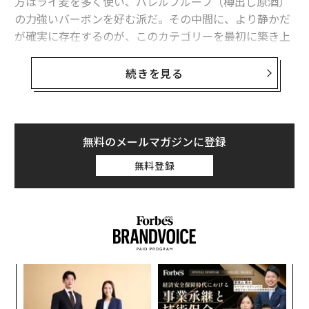
方はライ麦を多く使い、バレルプルーフ（樽出し原酒）
の力強いバーボンを好む派だ。その中間に、より静かだ
が確実に存在するのが、このカテゴリーを最初に築き上
げたウイスキーたちである。トウモロコシを主体とし、
適度なライ麦含有量、優れたコンペティション実績、そ
続きを見る
して手頃な価格を持つバーボンだ。
これらは「ハイライ（ライ麦多め）」や「ウィーテッド
（小麦使用）」を謳わない。ただのバーボンだ。以下の
無料のメールマガジンに登録
9つの銘柄は、このグループの代表格である。毎年、世
無料登録
界的なスピリッツコンペティションで金メダルを獲得し
続けながら、50ドル以下という価格を維持している。
典型的な「バリューバーボン」リストをスクロールする
と、同じラベルが繰り返し登場する。審査員はこれらを
評価し、バーテンダーはこれらに頼り、限定リリースの
〜
追跡を終えた飲み手の多くは、信頼できる日常酒として
織
これらのボトルに戻ってくる。このラインナップはその
う
A