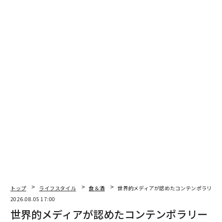
（50度）でのボトリングだ。
香りは、キャラメル、バニラ、コーンブレッドのタッチ
に、トーストしたオーク、ピーナッツの殻、柑橘類のヒ
ントが加わる。味わいは、キャラメル、バニラ、ブラウ
ンシュガー、トウモロコシの甘さに、ローストピーナッ
ツと控えめなベーキングスパイスのキックが特徴だ。テ
クスチャーは頑丈でやや素朴、ミディアムプラスのボデ
ィで、カクテルにも十分耐えるグリップがある。フィニ
ッシュは価格から想像するより長く、オーク、ピーナッ
ツ、キャラメル、胡椒のヒントが余韻として残る。
オールド・フォレスター・シグネチャー100プル
ーフ・バーボン、50% ABV、750ml
オールド・フォレスター100
は、しばしばブランドの
トップ
ライフスタイル
食＆酒
世界的メディアが認めたコンテンポラリージ
「シグネチャー」バーボンとラベル付けされ、トウモロ
2026.08.05 17:00
コシ72%、ライ麦18%、モルト大麦10%のマッシュビル
世界的メディアが認めたコンテンポラリー