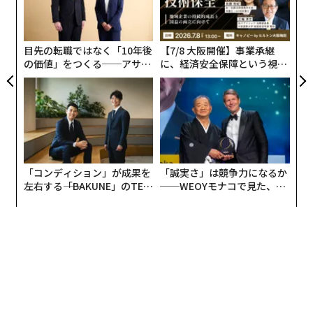
中間レーンに位置する。従来のマッシュビル（原料配
T
顧客
合）に基づくストレートまたはボトルド・イン・ボン
pa
ド・バーボンで、圧倒することなく活気を保つのに十分
な
目先の転職ではなく「10年後
【7/8 大阪開催】事業承継
なライ麦を含み、一度きりのトロフィーではなく現実的
の価値」をつくる──アサイ
に、経済安全保障という視点
なリピート購入を可能にする価格と入手性のスイートス
ンの長期伴走型支援とは
が加わるとき──経営者が問
ポットにある。
われる新たな判断軸
エヴァン・ウィリアムス・ボトルド・イン・ボ
ンド、ケンタッキー・ストレート・バーボン・
ウイスキー、50% ABV、750ml
「コンディション」が成果を
「誠実さ」は競争力になるか
エヴァン・ウィリアムス・ボトルド・イン・ボンド
は、
左右する――「BAKUNE」のTEN
──WEOYモナコで見た、く
手頃で飾り気のないケンタッキー・ストレート・バーボ
TIALが支える「挑戦者の明
ら寿司の経営哲学
日」
ンとして、これ以上ないほど古典的だ。ヘヴン・ヒル蒸
溜所が製造し、同社の標準的なバーボン・マッシュビル
であるトウモロコシ78%、ライ麦10%、モルト大麦12%
を使用している。ボトルド・イン・ボンドの全要件を満
たしている。単一の蒸溜シーズン、1つの蒸溜所、政府
監督下の倉庫で最低4年間の熟成、そして100プルーフ