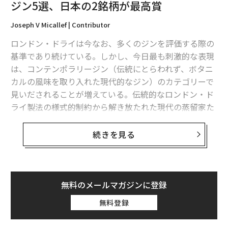
を使用している。「標準的なバーボン領域」と真のハイ
ジン5選、日本の2銘柄が最高賞
ライ領域の境界に位置する。50% ABVでボトリングさ
れ、通常30ドル前後の価格で、ブラインドテイスティン
Joseph V Micallef | Contributor
グでは常にその価格以上の実力を発揮する。
ロンドン・ドライは今なお、多くのジンを評価する際の
基準であり続けている。しかし、今日最も刺激的な表現
香りは典型的なオールド・フォレスターだ。キャラメル
は、コンテンポラリージン（伝統にとらわれず、ボタニ
と焦げたオークに、バナナ、ベーキングスパイス、オレ
カルの風味を取り入れた現代的なジン）のカテゴリーで
ンジピールのタッチが絡む。味わいは、ブラウンシュガ
見いだされることが増えている。伝統的なロンドン・ド
ー、バニラ、熟したバナナ、ココアパウダーが、熟成し
ライ製法の様式的制約から解き放たれた現代の蒸留家た
たオーク、胡椒、ウッドスパイスの上に広がる。口当た
ちは、土着のボタニカル、新たな蒸留技術、地域性のあ
りは滑らかで実質的、多くのエントリーレベルのバーボ
るフレーバープロファイルを探求し、その土地らしさを
続きを見る
ンよりリッチでありながら、シロップ状や甘ったるさは
真正に映し出すスピリッツを生み出している。
ない。フィニッシュはミディアムロングでフルーティ
ー、オークチャー、キャラメル、ココア、フルーツの余
The Spirits Business誌が主催する今年の
韻が残る。
グローバル・スピリッツ・マスターズ
では、5つの卓越
無料のメールマガジンに登録
したコンテンポラリージンが、独創性、バランス、技術
バッファロー・トレース・ケンタッキー・スト
無料登録
的完成度によって際立った存在感を示した。世界で最も
レート・バーボン・ウイスキー、45% ABV、75
急速に進化するスピリッツカテゴリーの1つを牽引す
0ml