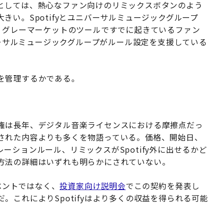
としては、熱心なファン向けのリミックスボタンのよう
い。Spotifyとユニバーサルミュージックグループ
ube、グレーマーケットのツールですでに起きているファン
バーサルミュージックグループがルール設定を支援している
を管理するかである。
権は長年、デジタル音楽ライセンスにおける摩擦点だっ
された内容よりも多くを物語っている。価格、開始日、
ションルール、リミックスがSpotify外に出せるかど
方法の詳細はいずれも明らかにされていない。
イベントではなく、
投資家向け説明会
でこの契約を発表し
。これによりSpotifyはより多くの収益を得られる可能