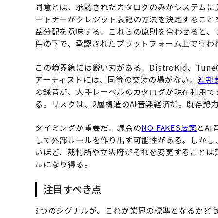
同意とは、承認されたカタログのみがシステムに入
ートナーがクレジット表記の方法を決定すること
益分配を意味する。これらの原則を合わせると、
件の下で、承認されたプラットフォーム上で行わ
この境界線には鋭い刃がある。DistroKid、Tun
アーティストには、同等の交渉の場がない。
連邦
の録音が、大手レーベルのカタログが現在利用で
る。リスクは、2層構造のAI音楽経済だ。既存勢
タイミングが重要だ。議会の
NO FAKES法案
とA
して外部ルールを作り出す可能性がある。しかし
いほど、裁判所や立法府がそれを変更することは
ルになり得る。
注目すべき点
3つのシグナルが、これが業界の標準となるかど