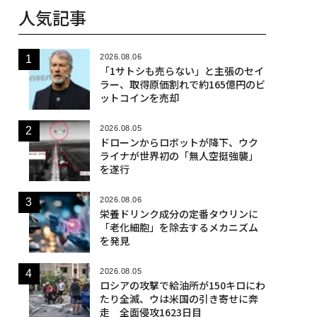
人気記事
2026.08.06
「1サトシも売らない」と主張のセイ
ラー、取得原価割れで約165億円のビ
ットコインを売却
2026.08.05
ドローンからロボットが降下、ウク
ライナが世界初の「無人空挺強襲」
を遂行
2026.08.06
栄養ドリンク成分の定番タウリンに
「老化細胞」を除去するメカニズム
を発見
2026.08.05
ロシアの攻撃で給油所が150キロにわ
たり全滅、ウは米国の引き寄せに奔
走 全面侵攻1623日目