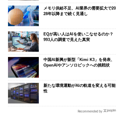
メモリ供給不足、AI業界の需要拡大で20
28年以降まで続く見通し
EQが高い人はAIを使いこなせるのか？
993人の調査で見えた真実
中国AI新興が新型「Kimi K3」を発表、
OpenAIやアンソロピックへの挑戦状
新たな環境運動がAIの軌道を変える可能
性
Recommended by