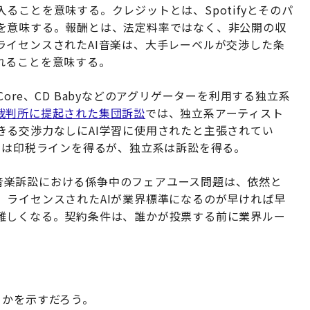
ることを意味する。クレジットとは、Spotifyとそのパ
を意味する。報酬とは、法定料率ではなく、非公開の収
ライセンスされたAI音楽は、大手レーベルが交渉した条
れることを意味する。
eCore、CD Babyなどのアグリゲーターを利用する独立系
裁判所に提起された集団訴訟
では、独立系アーティスト
きる交渉力なしにAI学習に使用されたと主張されてい
力は印税ラインを得るが、独立系は訴訟を得る。
I音楽訴訟における係争中のフェアユース問題は、依然と
、ライセンスされたAIが業界標準になるのが早ければ早
難しくなる。契約条件は、誰かが投票する前に業界ルー
うかを示すだろう。