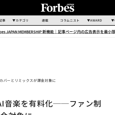
記事
カテゴリ
連載
コラムニスト
AWARD
rbes JAPAN MEMBERSHIP 新機能｜
記事ページ内の広告表示を最小
制作カバーとリミックスが課金対象に
がAI音楽を有料化──ファン制