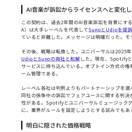
AI音楽が訴訟からライセンスへと変化
この契約は、過去2年間のAI音楽訴訟を背景にする
A）は大手レーベルを代表して
SunoとUdioを提
ていると非難した。メッセージは明確だった。モ
その後、戦略は転換した。ユニバーサルは2025年
UdioとSunoの両社と和解
した。現在、Spoti
サービスに持ち込んでいる。オプトイン方式の権
ーム管理である。
レーベル各社は判例よりもパートナーシップを選
同社の係争中の訴訟でフェアユースに関する判決
性がある。Spotifyとユニバーサルミュージッ
に、業界がルールを設定しようとする試みでもあ
明白に隠された価格戦略