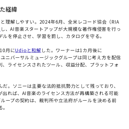
した経緯
と理解しやすい。2024年6月、全米レコード協会（RIA
訴
し、AI音楽スタートアップが大規模な著作権侵害を行っ
デルを停止させ、学習を罰し、カタログを守る。
10月に
Udioと和解
した。ワーナーは1カ月後に
fyとユニバーサルミュージックグループは同じ考え方を配信
利、ライセンスされたツール、収益分配、プラットフォ
んだ。ソニーは主要な法的抵抗勢力として残っており、
が出れば、AI音楽のライセンス方法が再構築される可能
クグループの契約は、裁判所や立法府がルールを決める前
る。