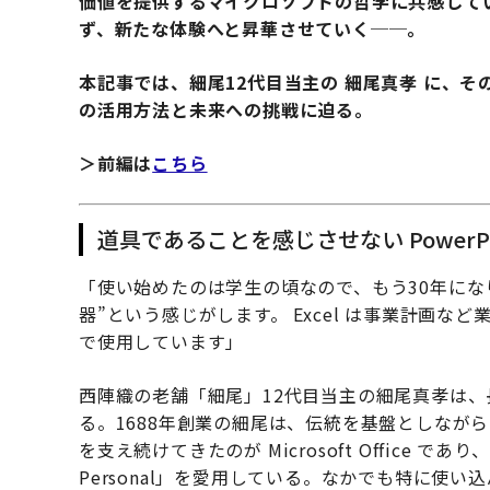
価値を提供するマイクロソフトの哲学に共感して
ず、新たな体験へと昇華させていく──。
本記事では、細尾12代目当主の 細尾真孝 に、その哲
の活用方法と未来への挑戦に迫る。
＞前編は
こちら
道具であることを感じさせない PowerP
「使い始めたのは学生の頃なので、もう30年になります。
器”という感じがします。 Excel は事業計画な
で使用しています」
西陣織の老舗「細尾」12代目当主の細尾真孝は、長年使い
る。1688年創業の細尾は、伝統を基盤としなが
を支え続けてきたのが Microsoft Office で
Personal」を愛用している。なかでも特に使い込ん