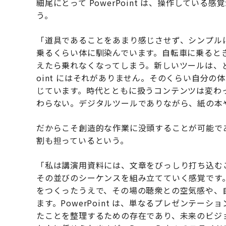
細尾にとって PowerPoint は、操作してい
う。
「道具であることをあまり感じさせず、シンプル
乗るくらい体に馴染んでいます。自転車に乗ると
えたら乗れなくなってしまう。新しいツールは、ど
oint にはそれがありません。そのくらい自分
じています。時代とともに扱うコンテンツは変わって
わらない。デジタルツールでありながら、紙の本
だからこそ創造的な作業に没頭することが可能であり、
割も担っているという。
「私は講演用資料には、文章をびっしり打ち込む
その並びのシーケンスを組み立てていく感覚です
をつくったうえで、その場の聴衆との空気感や、
ます。PowerPoint は、単なるプレゼンテ
たことを整理するための存在であり、未来のビジョ