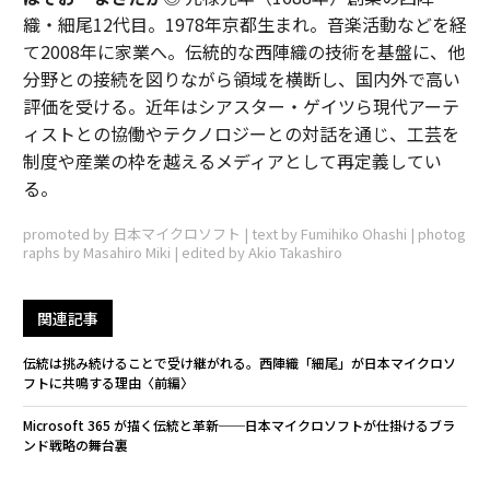
織・細尾12代目。1978年京都生まれ。音楽活動などを経
て2008年に家業へ。伝統的な西陣織の技術を基盤に、他
分野との接続を図りながら領域を横断し、国内外で高い
評価を受ける。近年はシアスター・ゲイツら現代アーテ
ィストとの協働やテクノロジーとの対話を通じ、工芸を
制度や産業の枠を越えるメディアとして再定義してい
る。
promoted by 日本マイクロソフト | text by Fumihiko Ohashi | photog
raphs by Masahiro Miki | edited by Akio Takashiro
関連記事
伝統は挑み続けることで受け継がれる。西陣織「細尾」が日本マイクロソ
フトに共鳴する理由〈前編〉
Microsoft 365 が描く伝統と革新──日本マイクロソフトが仕掛けるブラ
ンド戦略の舞台裏