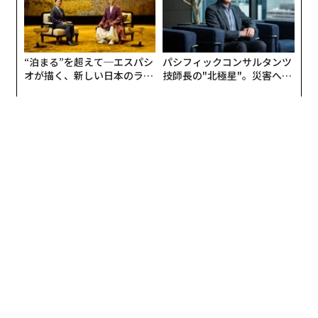
しない。運用しながら必要な機能追加、細かな使いやす
さの調整をかけていくものと考えられる。
“泊まる”を超えて─エスパシ
パシフィックコンサルタンツ
例えばSNSでは一般的なハッシュタグは、（メッセージ
オが描く、新しい日本のラグ
技師長の"北極星"。災害への
に含めることはもちろん可能だが）システムとしてそれ
ジュアリー（中編）
無力感を乗り越え見つけた、
を利用する機能は盛り込まれていない。同様にGPSや店
防災一筋20年の答え
舗など地点情報との連動も行うことができない。
さらに検索も（現時点では）ユーザー名のみが対象であ
り、フォローしていないユーザーも含む投稿内容の検索
といった、ツイッターでのよくある使い方も行うことは
できない。
これらはユーザーが増加し、多くの情報が流れるように
なってから有用になるもので、サービス立ち上げ時は
「居心地の良さ」の方が重要だ。
現時点においてメタはスレッズを「緩やかに心地よく、