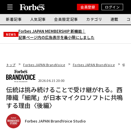
会員登録
ログイン
新着記事
人気記事
会員限定記事
カテゴリ
連載
コ
Forbes JAPAN MEMBERSHIP 新機能｜
NEWS
記事ページ内の広告表示を最小限にしました
トップ
Forbes JAPAN BrandVoice
Forbes JAPAN BrandVoice
伝統
2026.06.15 20:00
伝統は挑み続けることで受け継がれる。西
陣織「細尾」が日本マイクロソフトに共鳴
する理由〈後編〉
Forbes JAPAN BrandVoice Studio