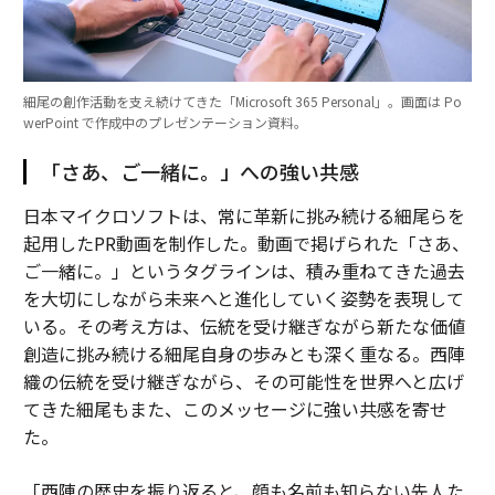
細尾の創作活動を支え続けてきた「Microsoft 365 Personal」。画面は Po
werPoint で作成中のプレゼンテーション資料。
「さあ、ご一緒に。」への強い共感
日本マイクロソフトは、常に革新に挑み続ける細尾らを
起用したPR動画を制作した。動画で掲げられた「さあ、
ご一緒に。」というタグラインは、積み重ねてきた過去
を大切にしながら未来へと進化していく姿勢を表現して
いる。その考え方は、伝統を受け継ぎながら新たな価値
創造に挑み続ける細尾自身の歩みとも深く重なる。西陣
織の伝統を受け継ぎながら、その可能性を世界へと広げ
てきた細尾もまた、このメッセージに強い共感を寄せ
た。
「西陣の歴史を振り返ると、顔も名前も知らない先人た