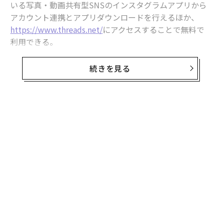
いる写真・動画共有型SNSのインスタグラムアプリから
アカウント連携とアプリダウンロードを行えるほか、
https://www.threads.net/
にアクセスすることで無料で
利用できる。
登録者はサービス開始後、2時間で200万人を超えたと囁
続きを見る
かれているが、サービス開始が確認された日本時間7月6
日朝8時から4時間半ほど経過した時点で取得されたID番
号はすでに600万を超えていた。
過去に例のない速度で利用者登録が増加している背景に
は、イーロン・マスクによるツイッター買収後、サービ
ス設計や機能、料金体系などを頻繁に改変するなどの混
乱もある。
メタから公式アナウンスがあったわけではないが、ツイ
ッターの状況を観察した上で前倒しでサービスを開始し
たものとネットコミュニティでは受け取られている。