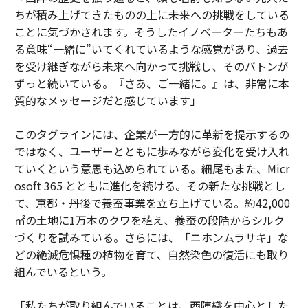
ちが積み上げてきたものの上に未来への挑戦をしている
ことに気づかされます。そうしたイノベーターたちもあ
る意味“一緒に”いてくれているような感覚があり、過去
を受け継ぎながら未来へ向かって挑戦し、そのバトンが
ずっと続いている。『さあ、ご一緒に。』は、非常に本
質的なメッセージだと感じています」
このタグラインには、企業が一方的に革新を提示するの
ではなく、ユーザーとともに歩みながら変化を受け入れ
ていくという意思も込められている。細尾もまた、Micr
osoft 365 とともに進化を続ける。その新たな挑戦とし
て、京都・丹後で養蚕事業を立ち上げている。約42,000
㎡の土地に1万本のクワを植え、養蚕の段階からシルク
づくりを試みている。さらには、「ニホンムラサキ」な
どの絶滅危惧種の植物を育て、自然染色の復活にも取り
組んでいるという。
「私たちが取り組んでいることは、西陣織を中心とした