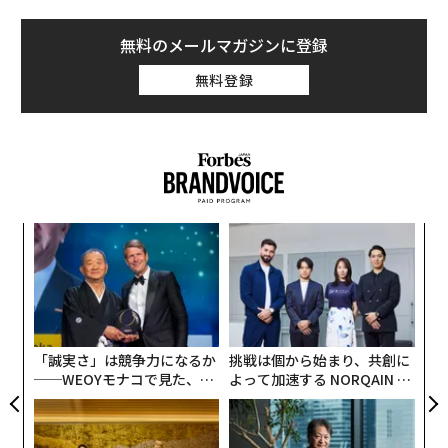
また、冒頭でも紹介したように（少なくとも現時点で
無料のメールマガジンに登録
は）メタの祖業であるフェイスブックとのサービス連携
無料登録
は行われておらず、スレッズ単独、あるいはインスタグ
ラムで形成しているソーシャルグラフ（アカウントを取
り巻く人たちとの関係）を引き継ぎやすいよう設計され
ている。
商利用を禁止している点、初期段階（執筆時点）ではウ
ェブブラウザ向けインターフェイスを持たない点、最初
なく
目
Ja
の
期のインスタグラムとの類似性は高い。スレッズ以外の
er」
ン
コミュニティと接続可能にするコンセプトも内包すると
〜
金
いったオープンな戦略も特徴だ。このような点から、メ
個
タの狙いを探ってみよう。
ェ
「誠実さ」は競争力になるか
挑戦は個から始まり、共創に
インスタグラムとの類似性に見るメタの狙い
──WEOYモナコで見た、く
よって加速する NORQAIN JA
ら寿司の経営哲学
PAN 特別座談会
スレッズはサービスが開始されたばかりで、今後必要と
なるだろう機能は揃っていないが、この点は今回は言及