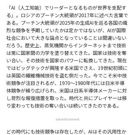
「AI（人工知能）でリーダーとなるものが世界を支配す
る」。ロシアのプーチン大統領が2017年に述べた言葉で
ある。プーチン大統領が2025年の生成AIを巡る各国の熾
烈な競争を予期していたかは定かではないが、AIが国際
社会において大きな論点となっていることは間違いない
だろう。歴史上、蒸気機関からインターネットまで技術
は常に国家間の力学を塗り替えてきた。国家は技術を奪
い合い、その技術を国家のパワーに転換してきた。現在
ではビッグテックが興隆する米国でさえ、19世紀初頭に
は英国の繊維機械技術を盗む側だった。今でこそ米中技
術競争が注目されるが、1970〜1980年代には日米半導
体競争が繰り広げられ、米国は日系半導体メーカーに対
し苛烈な報復措置を取った。時代と共にプレイヤーは移
り変わっても技術の奪い合いは続いてきたのである。
advertisement
どの時代にも技術競争は存在したが、AIはその汎用性か