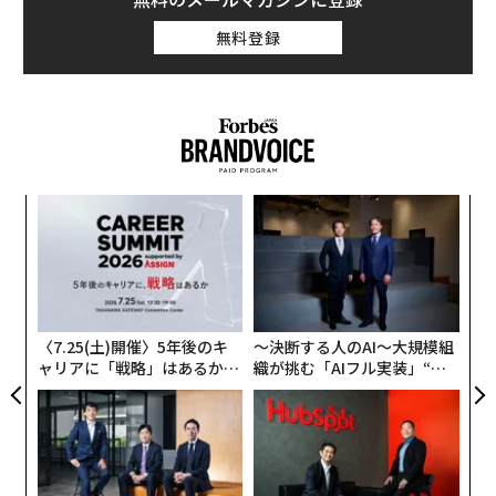
無料登録
─レ
ア
込め
の
た
年後
“
サイ
シ
グ
〈7.25(土)開催〉5年後のキ
〜決断する人のAI〜大規模組
ャリアに「戦略」はあるか。
織が挑む「AIフル実装」“使
トップエグゼクティブのキャ
う”企業から“動く”企業へ【N
リアに触れる1日│CAREER S
TTドコモビジネス×PwC】
UMMIT 2026