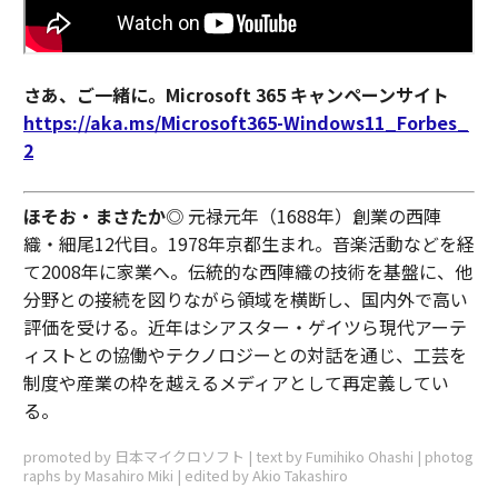
さあ、ご一緒に。Microsoft 365 キャンペーンサイト
https://aka.ms/Microsoft365-Windows11_Forbes_
2
ほそお・まさたか
◎ 元禄元年（1688年）創業の西陣
織・細尾12代目。1978年京都生まれ。音楽活動などを経
て2008年に家業へ。伝統的な西陣織の技術を基盤に、他
分野との接続を図りながら領域を横断し、国内外で高い
評価を受ける。近年はシアスター・ゲイツら現代アーテ
ィストとの協働やテクノロジーとの対話を通じ、工芸を
制度や産業の枠を越えるメディアとして再定義してい
る。
promoted by 日本マイクロソフト | text by Fumihiko Ohashi | photog
raphs by Masahiro Miki | edited by Akio Takashiro