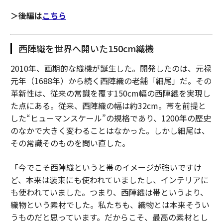
＞後編は
こちら
西陣織を世界へ開いた150cm織機
2010年、画期的な織機が誕生した。開発したのは、元禄
元年（1688年）から続く西陣織の老舗「細尾」だ。その
革新性は、従来の常識を覆す150cm幅の西陣織を実現し
た点にある。従来、西陣織の幅は約32cm。帯を前提と
した“ヒューマンスケール”の規格であり、1200年の歴史
のなかで大きく変わることはなかった。しかし細尾は、
その常識そのものを問い直した。
「今でこそ西陣織というと帯のイメージが強いですけ
ど、本来は装束にも使われていましたし、インテリアに
も使われていました。つまり、西陣織は帯というより、
織物という素材でした。私たちも、織物とは本来そうい
うものだと思っています。だからこそ、最高の素材とし