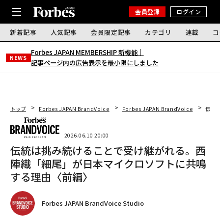
会員登録
ログイン
新着記事
人気記事
会員限定記事
カテゴリ
連載
コ
Forbes JAPAN MEMBERSHIP 新機能｜
NEWS
記事ページ内の広告表示を最小限にしました
トップ
Forbes JAPAN BrandVoice
Forbes JAPAN BrandVoice
伝統
2026.06.10 20:00
伝統は挑み続けることで受け継がれる。西
陣織「細尾」が日本マイクロソフトに共鳴
する理由〈前編〉
Forbes JAPAN BrandVoice Studio