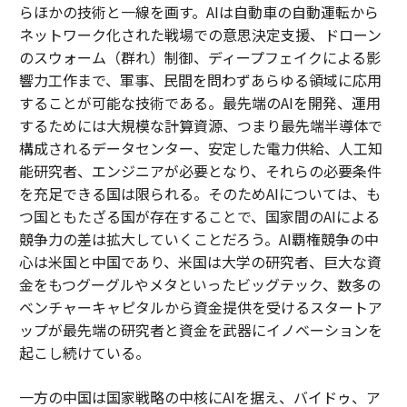
らほかの技術と一線を画す。AIは自動車の自動運転から
ネットワーク化された戦場での意思決定支援、ドローン
のスウォーム（群れ）制御、ディープフェイクによる影
響力工作まで、軍事、民間を問わずあらゆる領域に応用
することが可能な技術である。最先端のAIを開発、運用
するためには大規模な計算資源、つまり最先端半導体で
構成されるデータセンター、安定した電力供給、人工知
能研究者、エンジニアが必要となり、それらの必要条件
を充足できる国は限られる。そのためAIについては、も
つ国ともたざる国が存在することで、国家間のAIによる
競争力の差は拡大していくことだろう。AI覇権競争の中
心は米国と中国であり、米国は大学の研究者、巨大な資
金をもつグーグルやメタといったビッグテック、数多の
ベンチャーキャピタルから資金提供を受けるスタートア
ップが最先端の研究者と資金を武器にイノベーションを
起こし続けている。
一方の中国は国家戦略の中核にAIを据え、バイドゥ、ア