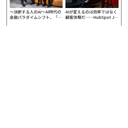
〜決断する人のAI〜AI時代の
AIが変えるのは効率ではなく
金融パラダイムシフト、「超
顧客体験だ──HubSpot Ja
個別化」の核心 【MUFG×ウ
panが語る「Grow Better」
ェルスナビ×PwC】
な組織のつくり方