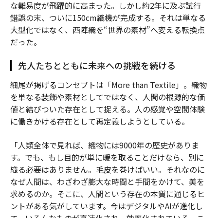
な難易度が飛躍的に高まった。しかし約2年に及ぶ試行
錯誤の末、ついに150cm織機が完成する。それは単なる
大型化ではなく、西陣織を“世界の素材”へ変える転換点
だった。
先人たちとともに未来への挑戦を続ける
細尾が掲げるコンセプトは「More than Textile」。織物
を単なる装飾や素材としてではなく、人間の根源的な価
値と結びついた存在として捉える。人の感覚や空間体験
に働きかける存在として再定義しようとしている。
「人類全体で見れば、織物には9000年の歴史がありま
す。でも、もし目的が単に暖を取ることだけなら、別に
織る必要はありません。毛皮を巻けばいい。それなのに
なぜ人間は、わざわざ膨大な時間と手間をかけて、美を
求めるのか。そこに、人間という存在の本質に通じるヒ
ントがある気がしています。今はデジタルやAIが進化し
て、いろんなものが高速化され、効率化されている。こ