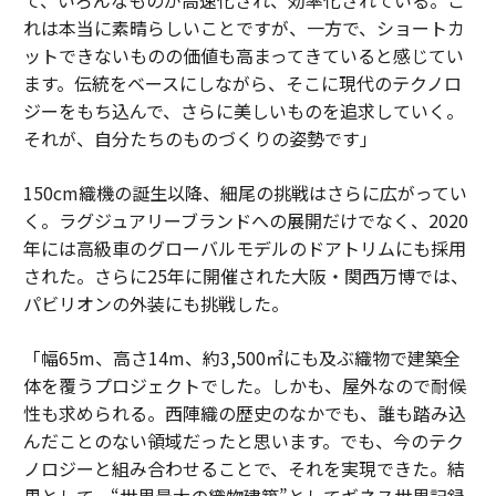
れは本当に素晴らしいことですが、一方で、ショートカ
ットできないものの価値も高まってきていると感じてい
ます。伝統をベースにしながら、そこに現代のテクノロ
ジーをもち込んで、さらに美しいものを追求していく。
それが、自分たちのものづくりの姿勢です」
150cm織機の誕生以降、細尾の挑戦はさらに広がってい
く。ラグジュアリーブランドへの展開だけでなく、2020
年には高級車のグローバルモデルのドアトリムにも採用
された。さらに25年に開催された大阪・関西万博では、
パビリオンの外装にも挑戦した。
「幅65m、高さ14m、約3,500㎡にも及ぶ織物で建築全
体を覆うプロジェクトでした。しかも、屋外なので耐候
性も求められる。西陣織の歴史のなかでも、誰も踏み込
んだことのない領域だったと思います。でも、今のテク
ノロジーと組み合わせることで、それを実現できた。結
果として、“世界最大の織物建築”としてギネス世界記録