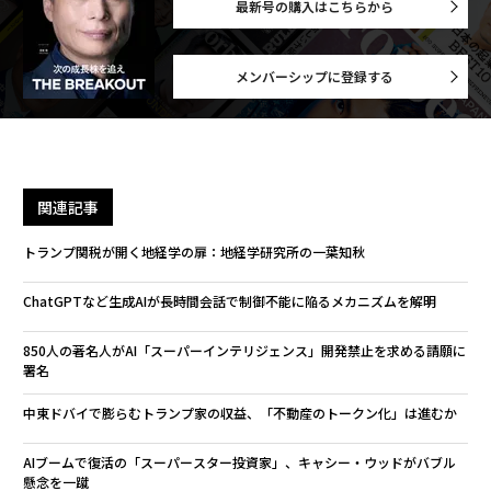
最新号の購入はこちらから
メンバーシップに登録する
関連記事
トランプ関税が開く地経学の扉：地経学研究所の一葉知秋
ChatGPTなど生成AIが長時間会話で制御不能に陥るメカニズムを解明
850人の著名人がAI「スーパーインテリジェンス」開発禁止を求める請願に
署名
中東ドバイで膨らむトランプ家の収益、「不動産のトークン化」は進むか
AIブームで復活の「スーパースター投資家」、キャシー・ウッドがバブル
懸念を一蹴