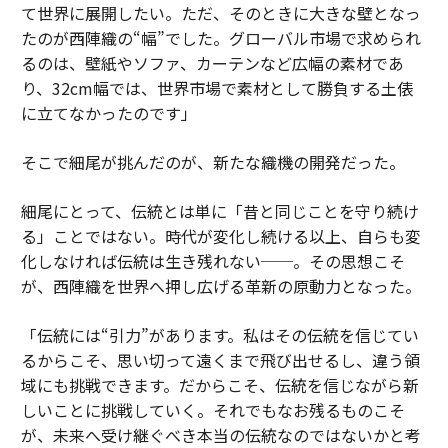
て世界に展開したい。ただ、そのときに大きな壁となっ
たのが西陣織の“幅”でした。グローバル市場で求められ
るのは、壁紙やソファ、カーテンなど広幅の素材であ
り、32cm幅では、世界市場で素材として勝負する土俵
に立てなかったのです」
そこで細尾が挑んだのが、新たな織機の開発だった。
細尾にとって、伝統とは単に「昔と同じことを守り続け
る」ことではない。時代が変化し続ける以上、自らも変
化しなければ伝統は生き残れない──。その思想こそ
が、西陣織を世界へ押し広げる革新の原動力となった。
「伝統には“引力”があります。私はその伝統を信じてい
るからこそ、思い切って遠くまで飛び出せるし、違う領
域にも挑戦できます。だからこそ、伝統を信じながら新
しいことに挑戦していく。それでもなお残るものこそ
が、未来へ受け継ぐべき本当の伝統なのではないかと考