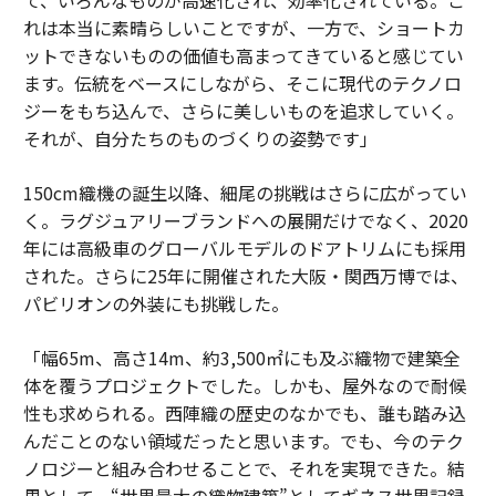
れは本当に素晴らしいことですが、一方で、ショートカ
ットできないものの価値も高まってきていると感じてい
ます。伝統をベースにしながら、そこに現代のテクノロ
ジーをもち込んで、さらに美しいものを追求していく。
それが、自分たちのものづくりの姿勢です」
150cm織機の誕生以降、細尾の挑戦はさらに広がってい
く。ラグジュアリーブランドへの展開だけでなく、2020
年には高級車のグローバルモデルのドアトリムにも採用
された。さらに25年に開催された大阪・関西万博では、
パビリオンの外装にも挑戦した。
「幅65m、高さ14m、約3,500㎡にも及ぶ織物で建築全
体を覆うプロジェクトでした。しかも、屋外なので耐候
性も求められる。西陣織の歴史のなかでも、誰も踏み込
んだことのない領域だったと思います。でも、今のテク
ノロジーと組み合わせることで、それを実現できた。結
果として、“世界最大の織物建築”としてギネス世界記録