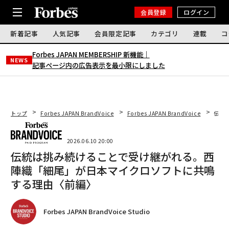
会員登録
ログイン
新着記事
人気記事
会員限定記事
カテゴリ
連載
コ
Forbes JAPAN MEMBERSHIP 新機能｜
NEWS
記事ページ内の広告表示を最小限にしました
トップ
Forbes JAPAN BrandVoice
Forbes JAPAN BrandVoice
伝統
2026.06.10 20:00
伝統は挑み続けることで受け継がれる。西
陣織「細尾」が日本マイクロソフトに共鳴
する理由〈前編〉
Forbes JAPAN BrandVoice Studio