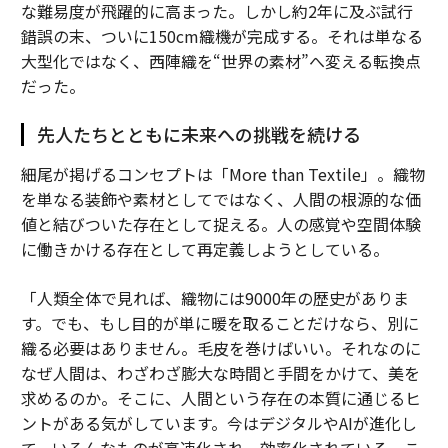
な難易度が飛躍的に高まった。しかし約2年に及ぶ試行
錯誤の末、ついに150cm織機が完成する。それは単なる
大型化ではなく、西陣織を“世界の素材”へ変える転換点
だった。
先人たちとともに未来への挑戦を続ける
細尾が掲げるコンセプトは「More than Textile」。織物
を単なる装飾や素材としてではなく、人間の根源的な価
値と結びついた存在として捉える。人の感覚や空間体験
に働きかける存在として再定義しようとしている。
「人類全体で見れば、織物には9000年の歴史がありま
す。でも、もし目的が単に暖を取ることだけなら、別に
織る必要はありません。毛皮を巻けばいい。それなのに
なぜ人間は、わざわざ膨大な時間と手間をかけて、美を
求めるのか。そこに、人間という存在の本質に通じるヒ
ントがある気がしています。今はデジタルやAIが進化し
て、いろんなものが高速化され、効率化されている。こ