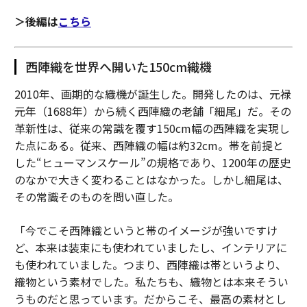
＞後編は
こちら
西陣織を世界へ開いた150cm織機
2010年、画期的な織機が誕生した。開発したのは、元禄
元年（1688年）から続く西陣織の老舗「細尾」だ。その
革新性は、従来の常識を覆す150cm幅の西陣織を実現し
た点にある。従来、西陣織の幅は約32cm。帯を前提と
した“ヒューマンスケール”の規格であり、1200年の歴史
のなかで大きく変わることはなかった。しかし細尾は、
その常識そのものを問い直した。
「今でこそ西陣織というと帯のイメージが強いですけ
ど、本来は装束にも使われていましたし、インテリアに
も使われていました。つまり、西陣織は帯というより、
織物という素材でした。私たちも、織物とは本来そうい
うものだと思っています。だからこそ、最高の素材とし