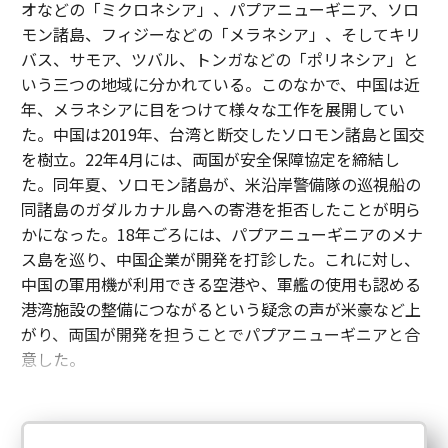
オなどの「ミクロネシア」、パプアニューギニア、ソロ
モン諸島、フィジーなどの「メラネシア」、そしてキリ
バス、サモア、ツバル、トンガなどの「ポリネシア」と
いう三つの地域に分かれている。このなかで、中国は近
年、メラネシアに目をつけて様々な工作を展開してい
た。中国は2019年、台湾と断交したソロモン諸島と国交
を樹立。22年4月には、両国が安全保障協定を締結し
た。同年夏、ソロモン諸島が、米沿岸警備隊の巡視船の
同諸島のガダルカナル島への寄港を拒否したことが明ら
かになった。18年ごろには、パプアニューギニアのメナ
ス島を巡り、中国企業が開発を打診した。これに対し、
中国の軍用機が利用できる空港や、軍艦の使用も認める
港湾施設の整備につながるという疑念の声が米豪など上
がり、両国が開発を担うことでパプアニューギニアと合
意した。