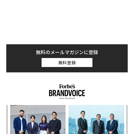
無料のメールマガジンに登録
無料登録
るか
〈7
、く
ャ
ト
「
リア
左右
UM