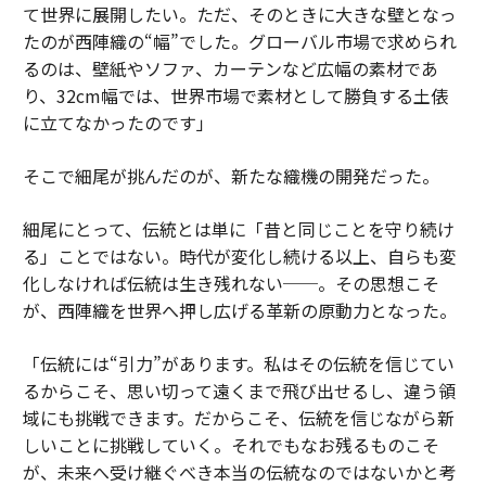
て世界に展開したい。ただ、そのときに大きな壁となっ
たのが西陣織の“幅”でした。グローバル市場で求められ
るのは、壁紙やソファ、カーテンなど広幅の素材であ
り、32cm幅では、世界市場で素材として勝負する土俵
に立てなかったのです」
そこで細尾が挑んだのが、新たな織機の開発だった。
細尾にとって、伝統とは単に「昔と同じことを守り続け
る」ことではない。時代が変化し続ける以上、自らも変
化しなければ伝統は生き残れない──。その思想こそ
が、西陣織を世界へ押し広げる革新の原動力となった。
「伝統には“引力”があります。私はその伝統を信じてい
るからこそ、思い切って遠くまで飛び出せるし、違う領
域にも挑戦できます。だからこそ、伝統を信じながら新
しいことに挑戦していく。それでもなお残るものこそ
が、未来へ受け継ぐべき本当の伝統なのではないかと考