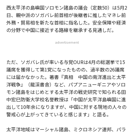
西太平洋の島嶼国ソロモン諸島の議会（定数50）は5月2
日、親中派のソガバレ前首相が後継者に推したマネレ前
外務・貿易相を新たな首相に指名した。安全保障や経済
の分野で中国に接近する路線を継承する見通しだ。
advertisement
ただ、ソガバレ氏が率いる与党OURは4月の総選挙で15
議席を獲得して第1党になったものの、過半数の26議席
には届かなかった。著書『真相 中国の南洋進出と太平
洋戦争』（龍渓書舎）など、パプアニューギニアやソロ
モン諸島をはじめとする太平洋の戦史研究で知られる田
中宏巳防衛大学校名誉教授は「中国が太平洋島嶼国に進
出して10年余になりますが、中国に対する現地の人々の
警戒心が上がってきていると感じます」と語る。
太平洋地域はマーシャル諸島、ミクロネシア連邦、パラ