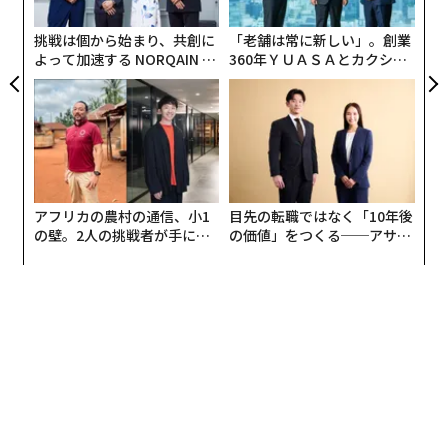
T
日
挑戦は個から始まり、共創に
「老舗は常に新しい」。創業
よって加速する NORQAIN JA
360年ＹＵＡＳＡとカクシン
PAN 特別座談会
CEO田尻望が語る、AIを超え
る人の価値
アフリカの農村の通信、小1
目先の転職ではなく「10年後
の壁。2人の挑戦者が手にし
の価値」をつくる──アサイ
た「次なる武器」
ンの長期伴走型支援とは