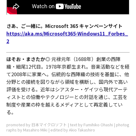
さあ、ご一緒に。Microsoft 365 キャンペーンサイト
https://aka.ms/Microsoft365-Windows11_Forbes_
2
ほそお・まさたか
◎ 元禄元年（1688年）創業の西陣
織・細尾12代目。1978年京都生まれ。音楽活動などを経
て2008年に家業へ。伝統的な西陣織の技術を基盤に、他
分野との接続を図りながら領域を横断し、国内外で高い
評価を受ける。近年はシアスター・ゲイツら現代アーテ
ィストとの協働やテクノロジーとの対話を通じ、工芸を
制度や産業の枠を越えるメディアとして再定義してい
る。
promoted by 日本マイクロソフト | text by Fumihiko Ohashi | photog
raphs by Masahiro Miki | edited by Akio Takashiro