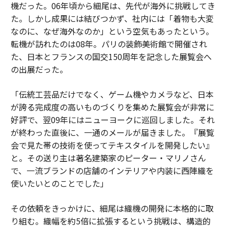
機だった。06年頃から細尾は、先代が海外に挑戦してき
た。しかし成果には結びつかず、社内には「着物も大変
なのに、なぜ海外なのか」という空気もあったという。
転機が訪れたのは08年。パリの装飾美術館で開催され
た、日本とフランスの国交150周年を記念した展覧会へ
の出展だった。
「伝統工芸品だけでなく、ゲーム機やカメラなど、日本
が誇る完成度の高いものづくりを集めた展覧会が非常に
好評で、翌09年にはニューヨークに巡回しました。それ
が終わった直後に、一通のメールが届きました。『展覧
会で見た帯の技術を使ってテキスタイルを開発したい』
と。その送り主は著名建築家のピーター・マリノさん
で、一流ブランドの店舗のインテリアや内装に西陣織を
使いたいとのことでした」
その依頼をきっかけに、細尾は織機の開発に本格的に取
り組む。織幅を約5倍に拡張するという挑戦は、構造的