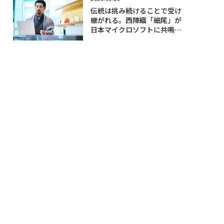
伝統は挑み続けることで受け
継がれる。西陣織「細尾」が
日本マイクロソフトに共鳴す
る理由〈後編〉