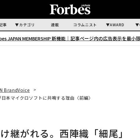
記事
カテゴリ
連載
コラムニスト
AWARD
rbes JAPAN MEMBERSHIP 新機能｜
記事ページ内の広告表示を最小
N BrandVoice
が日本マイクロソフトに共鳴する理由〈前編〉
受け継がれる。西陣織「細尾」