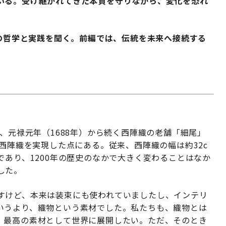
いる。受け継がれてきた本質を守りながら、変化を恐れ
その哲学と実践を聞く。前編では、伝統を未来へ接続する
。
は、元禄元年（1688年）から続く西陣織の老舗「細尾」
の西陣織を実現した点にある。従来、西陣織の幅は約32c
であり、1200年の歴史のなかで大きく変わることはなか
した。
すけど、本来は装束にも使われていましたし、インテリ
いうより、織物という素材でした。私たちも、織物とは
、最高の素材として世界に展開したい。ただ、そのとき