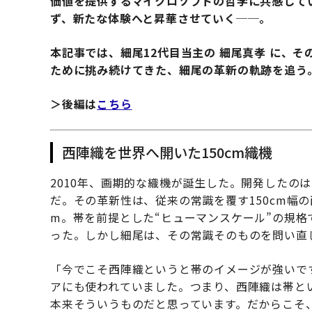
価値を提供するマイクロソフトの哲学に共感して
ず、新たな体験へと昇華させていく──。
本記事では、細尾12代目当主の 細尾真孝 に、
ために挑み続けてきた、細尾の革新の軌跡を追う
＞後編は
こちら
西陣織を世界へ開いた150cm織機
2010年、画期的な織機が誕生した。開発したの
だ。その革新性は、従来の常識を覆す150cm幅
m。帯を前提とした“ヒューマンスケール”の規格
った。しかし細尾は、その常識そのものを問い直
「今でこそ西陣織というと帯のイメージが強いで
アにも使われていました。つまり、西陣織は帯と
本来そういうものだと思っています。だからこそ