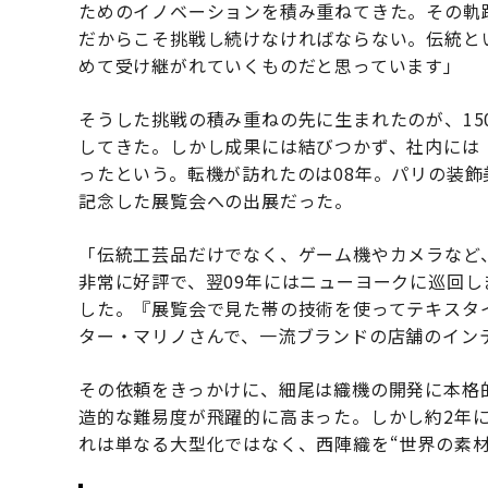
ためのイノベーションを積み重ねてきた。その軌
だからこそ挑戦し続けなければならない。伝統と
めて受け継がれていくものだと思っています」
そうした挑戦の積み重ねの先に生まれたのが、15
してきた。しかし成果には結びつかず、社内には
ったという。転機が訪れたのは08年。パリの装飾
記念した展覧会への出展だった。
「伝統工芸品だけでなく、ゲーム機やカメラなど
非常に好評で、翌09年にはニューヨークに巡回
した。『展覧会で見た帯の技術を使ってテキスタ
ター・マリノさんで、一流ブランドの店舗のイン
その依頼をきっかけに、細尾は織機の開発に本格
造的な難易度が飛躍的に高まった。しかし約2年に
れは単なる大型化ではなく、西陣織を“世界の素材