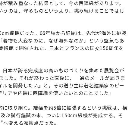
跡が積み重なった結果として、今の西陣織があります。
いうのは、守るものというより、挑み続けることではじ
0cm織機だった。06年頃から細尾は、先代が海外に挑戦
「着物も大変なのに、なぜ海外なのか」という空気もあ
美術館で開催された、日本とフランスの国交150周年を
、日本が誇る完成度の高いものづくりを集めた展覧会が
しました。それが終わった直後に、一通のメールが届きま
イルを開発したい』と。その送り主は著名建築家のピー
テリアや内装に西陣織を使いたいとのことでした」
的に取り組む。織幅を約5倍に拡張するという挑戦は、構
及ぶ試行錯誤の末、ついに150cm織機が完成する。そ
”へ変える転換点だった。