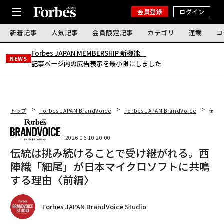
会員登録
ログイン
新着記事
人気記事
会員限定記事
カテゴリ
連載
コ
Forbes JAPAN MEMBERSHIP 新機能｜
NEWS
記事ページ内の広告表示を最小限にしました
トップ
Forbes JAPAN BrandVoice
Forbes JAPAN BrandVoice
伝統
2026.06.10 20:00
伝統は挑み続けることで受け継がれる。西
陣織「細尾」が日本マイクロソフトに共鳴
する理由〈前編〉
Forbes JAPAN BrandVoice Studio