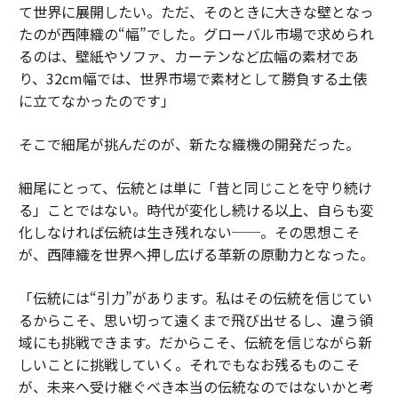
て世界に展開したい。ただ、そのときに大きな壁となっ
たのが西陣織の“幅”でした。グローバル市場で求められ
るのは、壁紙やソファ、カーテンなど広幅の素材であ
り、32cm幅では、世界市場で素材として勝負する土俵
に立てなかったのです」
そこで細尾が挑んだのが、新たな織機の開発だった。
細尾にとって、伝統とは単に「昔と同じことを守り続け
る」ことではない。時代が変化し続ける以上、自らも変
化しなければ伝統は生き残れない──。その思想こそ
が、西陣織を世界へ押し広げる革新の原動力となった。
「伝統には“引力”があります。私はその伝統を信じてい
るからこそ、思い切って遠くまで飛び出せるし、違う領
域にも挑戦できます。だからこそ、伝統を信じながら新
しいことに挑戦していく。それでもなお残るものこそ
が、未来へ受け継ぐべき本当の伝統なのではないかと考