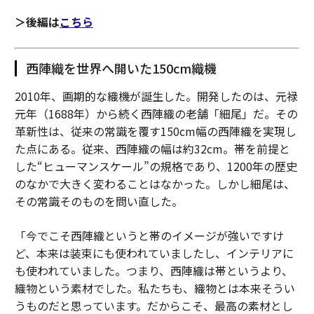
＞後編は
こちら
西陣織を世界へ開いた150cm織機
2010年、画期的な織機が誕生した。開発したのは、元禄
元年（1688年）から続く西陣織の老舗「細尾」だ。その
革新性は、従来の常識を覆す150cm幅の西陣織を実現し
た点にある。従来、西陣織の幅は約32cm。帯を前提と
した“ヒューマンスケール”の規格であり、1200年の歴史
のなかで大きく変わることはなかった。しかし細尾は、
その常識そのものを問い直した。
「今でこそ西陣織というと帯のイメージが強いですけ
ど、本来は装束にも使われていましたし、インテリアに
も使われていました。つまり、西陣織は帯というより、
織物という素材でした。私たちも、織物とは本来そうい
うものだと思っています。だからこそ、最高の素材とし