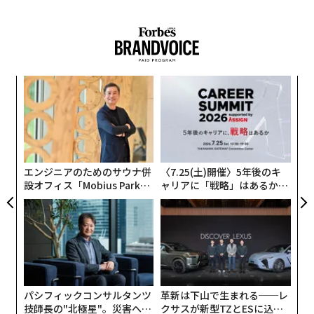
義す
目
むス
の
ン
「
左右
T
日
エンジニアのためのサウナ併
〈7.25(土)開催〉5年後のキ
設オフィス「Mobius Park」
ャリアに「戦略」はあるか。
がオープン──タマディック
トップエグゼクティブのキャ
が健康経営を徹底する理由
リアに触れる1日│CAREER S
UMMIT 2026
パシフィックコンサルタンツ
革新は下山で生まれる──レ
技師長の"北極星"。災害への
クサスが新型TZとESに込め