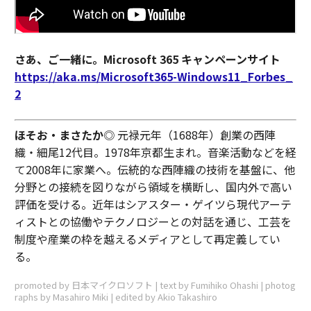
さあ、ご一緒に。Microsoft 365 キャンペーンサイト
https://aka.ms/Microsoft365-Windows11_Forbes_
2
ほそお・まさたか
◎ 元禄元年（1688年）創業の西陣
織・細尾12代目。1978年京都生まれ。音楽活動などを経
て2008年に家業へ。伝統的な西陣織の技術を基盤に、他
分野との接続を図りながら領域を横断し、国内外で高い
評価を受ける。近年はシアスター・ゲイツら現代アーテ
ィストとの協働やテクノロジーとの対話を通じ、工芸を
制度や産業の枠を越えるメディアとして再定義してい
る。
promoted by 日本マイクロソフト | text by Fumihiko Ohashi | photog
raphs by Masahiro Miki | edited by Akio Takashiro