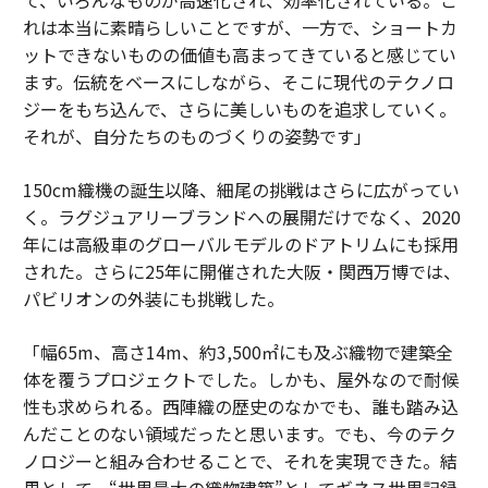
れは本当に素晴らしいことですが、一方で、ショートカ
ットできないものの価値も高まってきていると感じてい
ます。伝統をベースにしながら、そこに現代のテクノロ
ジーをもち込んで、さらに美しいものを追求していく。
それが、自分たちのものづくりの姿勢です」
150cm織機の誕生以降、細尾の挑戦はさらに広がってい
く。ラグジュアリーブランドへの展開だけでなく、2020
年には高級車のグローバルモデルのドアトリムにも採用
された。さらに25年に開催された大阪・関西万博では、
パビリオンの外装にも挑戦した。
「幅65m、高さ14m、約3,500㎡にも及ぶ織物で建築全
体を覆うプロジェクトでした。しかも、屋外なので耐候
性も求められる。西陣織の歴史のなかでも、誰も踏み込
んだことのない領域だったと思います。でも、今のテク
ノロジーと組み合わせることで、それを実現できた。結
果として、“世界最大の織物建築”としてギネス世界記録