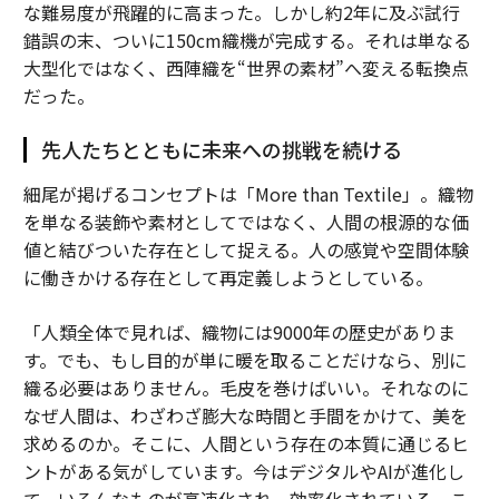
な難易度が飛躍的に高まった。しかし約2年に及ぶ試行
錯誤の末、ついに150cm織機が完成する。それは単なる
大型化ではなく、西陣織を“世界の素材”へ変える転換点
だった。
先人たちとともに未来への挑戦を続ける
細尾が掲げるコンセプトは「More than Textile」。織物
を単なる装飾や素材としてではなく、人間の根源的な価
値と結びついた存在として捉える。人の感覚や空間体験
に働きかける存在として再定義しようとしている。
「人類全体で見れば、織物には9000年の歴史がありま
す。でも、もし目的が単に暖を取ることだけなら、別に
織る必要はありません。毛皮を巻けばいい。それなのに
なぜ人間は、わざわざ膨大な時間と手間をかけて、美を
求めるのか。そこに、人間という存在の本質に通じるヒ
ントがある気がしています。今はデジタルやAIが進化し
て、いろんなものが高速化され、効率化されている。こ