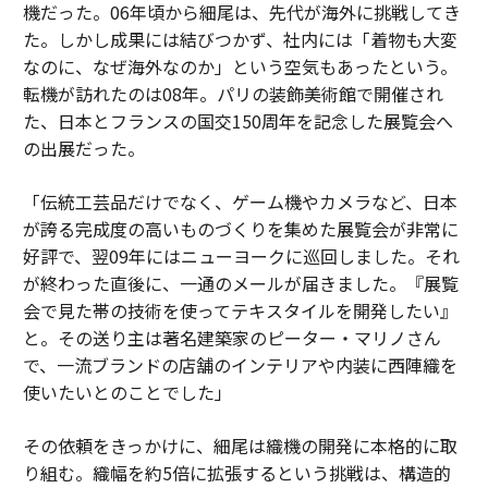
機だった。06年頃から細尾は、先代が海外に挑戦してき
た。しかし成果には結びつかず、社内には「着物も大変
なのに、なぜ海外なのか」という空気もあったという。
転機が訪れたのは08年。パリの装飾美術館で開催され
た、日本とフランスの国交150周年を記念した展覧会へ
の出展だった。
「伝統工芸品だけでなく、ゲーム機やカメラなど、日本
が誇る完成度の高いものづくりを集めた展覧会が非常に
好評で、翌09年にはニューヨークに巡回しました。それ
が終わった直後に、一通のメールが届きました。『展覧
会で見た帯の技術を使ってテキスタイルを開発したい』
と。その送り主は著名建築家のピーター・マリノさん
で、一流ブランドの店舗のインテリアや内装に西陣織を
使いたいとのことでした」
その依頼をきっかけに、細尾は織機の開発に本格的に取
り組む。織幅を約5倍に拡張するという挑戦は、構造的