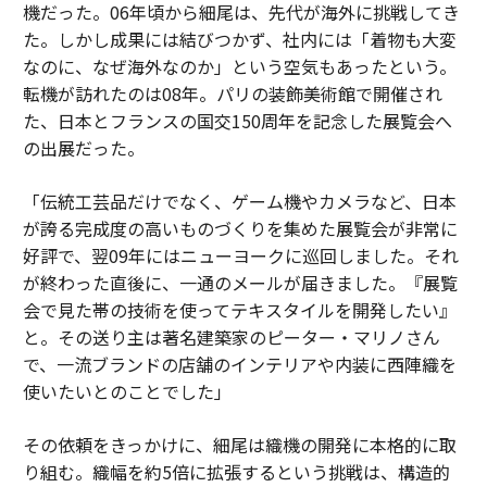
機だった。06年頃から細尾は、先代が海外に挑戦してき
た。しかし成果には結びつかず、社内には「着物も大変
なのに、なぜ海外なのか」という空気もあったという。
転機が訪れたのは08年。パリの装飾美術館で開催され
た、日本とフランスの国交150周年を記念した展覧会へ
の出展だった。
「伝統工芸品だけでなく、ゲーム機やカメラなど、日本
が誇る完成度の高いものづくりを集めた展覧会が非常に
好評で、翌09年にはニューヨークに巡回しました。それ
が終わった直後に、一通のメールが届きました。『展覧
会で見た帯の技術を使ってテキスタイルを開発したい』
と。その送り主は著名建築家のピーター・マリノさん
で、一流ブランドの店舗のインテリアや内装に西陣織を
使いたいとのことでした」
その依頼をきっかけに、細尾は織機の開発に本格的に取
り組む。織幅を約5倍に拡張するという挑戦は、構造的