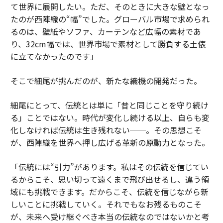
て世界に展開したい。ただ、そのときに大きな壁となっ
たのが西陣織の“幅”でした。グローバル市場で求められ
るのは、壁紙やソファ、カーテンなど広幅の素材であ
り、32cm幅では、世界市場で素材として勝負する土俵
に立てなかったのです」
そこで細尾が挑んだのが、新たな織機の開発だった。
細尾にとって、伝統とは単に「昔と同じことを守り続け
る」ことではない。時代が変化し続ける以上、自らも変
化しなければ伝統は生き残れない──。その思想こそ
が、西陣織を世界へ押し広げる革新の原動力となった。
「伝統には“引力”があります。私はその伝統を信じてい
るからこそ、思い切って遠くまで飛び出せるし、違う領
域にも挑戦できます。だからこそ、伝統を信じながら新
しいことに挑戦していく。それでもなお残るものこそ
が、未来へ受け継ぐべき本当の伝統なのではないかと考