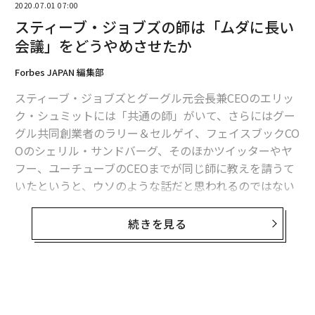
2020.07.01 07:00
スティーブ・ジョブズの師は「ムダに長い
会議」をどうやめさせたか
Forbes JAPAN 編集部
スティーブ・ジョブズとグーグル元会長兼CEOのエリッ
ク・シュミットには「共通の師」がいて、さらにはグー
グル共同創業者のラリー＆セルゲイ、フェイスブックCO
Oのシェリル・サンドバーグ、そのほかツイッターやヤ
フー、ユーチューブのCEOまでが同じ師に教えを請うて
いたというと、ウソのような話だと思われるのではない
だろうか。
続きを見る
だが、それがまぎれもなく本当のことなのだ。その師の
名は、ビル・キャンベル。アメフトのコーチ出身であり
ながら有能なプロ経営者であり、「ザ・コーチ」として
シリコンバレーで知らぬ者のない存在となった伝説的人
物だ。