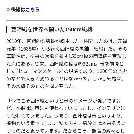
＞後編は
こちら
西陣織を世界へ開いた150cm織機
2010年、画期的な織機が誕生した。開発したのは、元禄
元年（1688年）から続く西陣織の老舗「細尾」だ。その
革新性は、従来の常識を覆す150cm幅の西陣織を実現し
た点にある。従来、西陣織の幅は約32cm。帯を前提と
した“ヒューマンスケール”の規格であり、1200年の歴史
のなかで大きく変わることはなかった。しかし細尾は、
その常識そのものを問い直した。
「今でこそ西陣織というと帯のイメージが強いですけ
ど、本来は装束にも使われていましたし、インテリアに
も使われていました。つまり、西陣織は帯というより、
織物という素材でした。私たちも、織物とは本来そうい
うものだと思っています。だからこそ、最高の素材とし