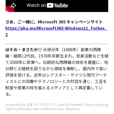
さあ、ご一緒に。Microsoft 365 キャンペーンサイト
https://aka.ms/Microsoft365-Windows11_Forbes_
2
ほそお・まさたか
◎ 元禄元年（1688年）創業の西陣
織・細尾12代目。1978年京都生まれ。音楽活動などを経
て2008年に家業へ。伝統的な西陣織の技術を基盤に、他
分野との接続を図りながら領域を横断し、国内外で高い
評価を受ける。近年はシアスター・ゲイツら現代アーテ
ィストとの協働やテクノロジーとの対話を通じ、工芸を
制度や産業の枠を越えるメディアとして再定義してい
る。
promoted by 日本マイクロソフト | text by Fumihiko Ohashi | photog
raphs by Masahiro Miki | edited by Akio Takashiro