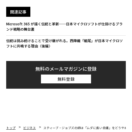
関連記事
Microsoft 365 が描く伝統と革新──日本マイクロソフトが仕掛けるブラ
ンド戦略の舞台裏
伝統は挑み続けることで受け継がれる。西陣織「細尾」が日本マイクロソ
フトに共鳴する理由〈後編〉
無料のメールマガジンに登録
無料登録
トップ
ビジネス
スティーブ・ジョブズの師は「ムダに長い会議」をどうやめさ