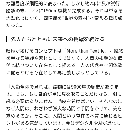
な難易度が飛躍的に高まった。しかし約2年に及ぶ試行
錯誤の末、ついに150cm織機が完成する。それは単なる
大型化ではなく、西陣織を“世界の素材”へ変える転換点
だった。
先人たちとともに未来への挑戦を続ける
細尾が掲げるコンセプトは「More than Textile」。織物
を単なる装飾や素材としてではなく、人間の根源的な価
値と結びついた存在として捉える。人の感覚や空間体験
に働きかける存在として再定義しようとしている。
「人類全体で見れば、織物には9000年の歴史がありま
す。でも、もし目的が単に暖を取ることだけなら、別に
織る必要はありません。毛皮を巻けばいい。それなのに
なぜ人間は、わざわざ膨大な時間と手間をかけて、美を
求めるのか。そこに、人間という存在の本質に通じるヒ
ントがある気がしています。今はデジタルやAIが進化し
て、いろんなものが高速化され、効率化されている。こ