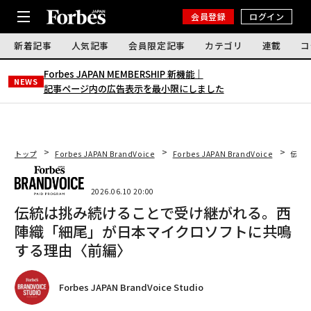
会員登録
ログイン
新着記事
人気記事
会員限定記事
カテゴリ
連載
コ
Forbes JAPAN MEMBERSHIP 新機能｜
NEWS
記事ページ内の広告表示を最小限にしました
トップ
Forbes JAPAN BrandVoice
Forbes JAPAN BrandVoice
伝統
2026.06.10 20:00
伝統は挑み続けることで受け継がれる。西
陣織「細尾」が日本マイクロソフトに共鳴
する理由〈前編〉
Forbes JAPAN BrandVoice Studio