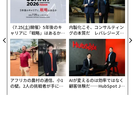
個
る。日本版刊行を記念して、ビル・キャンベルやグーグ
目
ェ
の
ルがどのように会議を行ってきたのかがわかる箇所を、
ン
同書から特別に公開したい。
〈7.25(土)開催〉5年後のキ
内製化こそ、コンサルティン
ャリアに「戦略」はあるか。
グの本質だ レバレジーズが
トップエグゼクティブのキャ
実践する、次世代ファームの
いつもムダに長い会議が今すぐ変わる「1つのコ
リアに触れる1日│CAREER S
全貌
ツ」
UMMIT 2026
ビルが正式な取締役を務めていたのはアップルを含む数
社だったが、そのほかにも多くの企業の取締役会に非公
アフリカの農村の通信、小1
AIが変えるのは効率ではなく
式に参加し、またクラリス、GO、インテュイットのCEO
の壁。2人の挑戦者が手にし
顧客体験だ──HubSpot Ja
として取締役会を運営した経験も豊富だった。彼は取締
た「次なる武器」
panが語る「Grow Better」
な組織のつくり方
役たちと楽しむ術を心得ていたが、CEOが取締役たちと
協力して取締役会を最大限に活用するための強力なノウ
ハウも持っていた。
優秀で力のある取締役会は、会社にとってかけがえのな