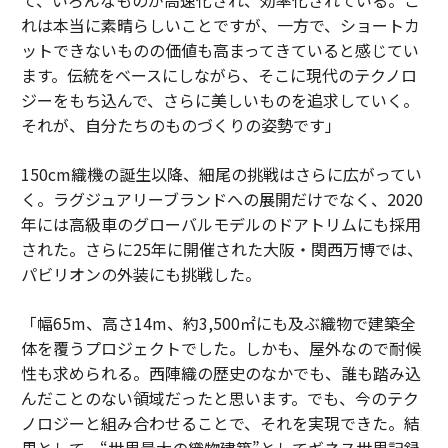
れは本当に素晴らしいことですが、一方で、ショートカ
ットできないものの価値も高まってきていると感じてい
ます。伝統をベースにしながら、そこに現代のテクノロ
ジーをもち込んで、さらに美しいものを追求していく。
それが、自分たちのものづくりの姿勢です」
150cm織機の誕生以降、細尾の挑戦はさらに広がってい
く。ラグジュアリーブランドへの展開だけでなく、2020
年には高級車のグローバルモデルのドアトリムにも採用
された。さらに25年に開催された大阪・関西万博では、
パビリオンの外装にも挑戦した。
「幅65m、高さ14m、約3,500㎡にも及ぶ織物で建築全
体を覆うプロジェクトでした。しかも、屋外なので耐候
性も求められる。西陣織の歴史のなかでも、誰も踏み込
んだことのない領域だったと思います。でも、今のテク
ノロジーと組み合わせることで、それを実現できた。結
果として、“世界最大の織物建築”としてギネス世界記録