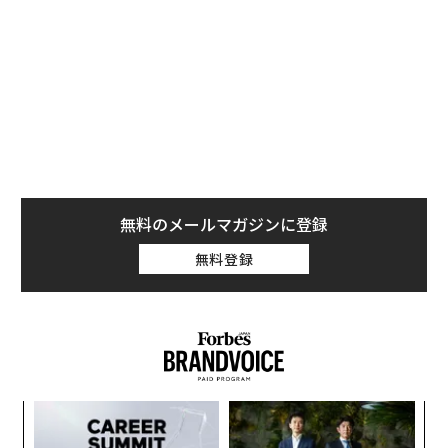
そのビルが亡くなったことをきっかけに、このままでは
その教えが永久に失われてしまうと危機意識を抱いたの
が、15年以上にわたってビルに教えを受けてきたエリッ
ク・シュミットらグーグル出身のエグゼクティブたち
だ。
シュミットらは、自分たちの体験に加え、ビルの薫陶を
受けた100人近くもの人物に、ビルの「成功の教え」に
無料のメールマガジンに登録
ついて取材を敢行、ついに完成したのが『
無料登録
1兆ドルコーチ──シリコンバレーのレジェンド ビル・
キャンベルの成功の教え
』（エリック・シュミット、ジョナサン・ローゼンバー
グ、アラン・イーグル著、櫻井祐子訳）だ。
同書は、現役のグーグルCEO（スンダー・ピチャイ）と
アップルCEO（ティム・クック）が並んで賛辞を寄せる
〜
金
異例の1冊となり、世界21カ国での発売が決まってい