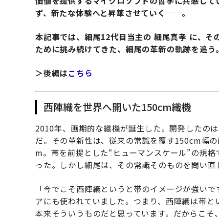
価値を提供するマイクロソフトの哲学に共感して
ず、新たな体験へと昇華させていく──。
本記事では、細尾12代目当主の 細尾真孝 に、
ために挑み続けてきた、細尾の革新の軌跡を追う
＞後編は
こちら
西陣織を世界へ開いた150cm織機
2010年、画期的な織機が誕生した。開発したの
だ。その革新性は、従来の常識を覆す150cm幅
m。帯を前提とした“ヒューマンスケール”の規格
った。しかし細尾は、その常識そのものを問い直
「今でこそ西陣織というと帯のイメージが強いで
アにも使われていました。つまり、西陣織は帯と
本来そういうものだと思っています。だからこそ