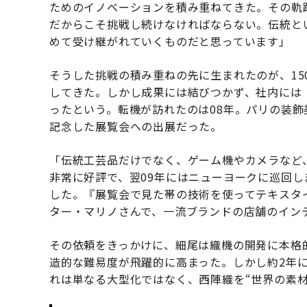
ためのイノベーションを積み重ねてきた。その軌
だからこそ挑戦し続けなければならない。伝統と
めて受け継がれていくものだと思っています」
そうした挑戦の積み重ねの先に生まれたのが、15
してきた。しかし成果には結びつかず、社内には
ったという。転機が訪れたのは08年。パリの装飾
記念した展覧会への出展だった。
「伝統工芸品だけでなく、ゲーム機やカメラなど
非常に好評で、翌09年にはニューヨークに巡回
した。『展覧会で見た帯の技術を使ってテキスタ
ター・マリノさんで、一流ブランドの店舗のイン
その依頼をきっかけに、細尾は織機の開発に本格
造的な難易度が飛躍的に高まった。しかし約2年に
れは単なる大型化ではなく、西陣織を“世界の素材