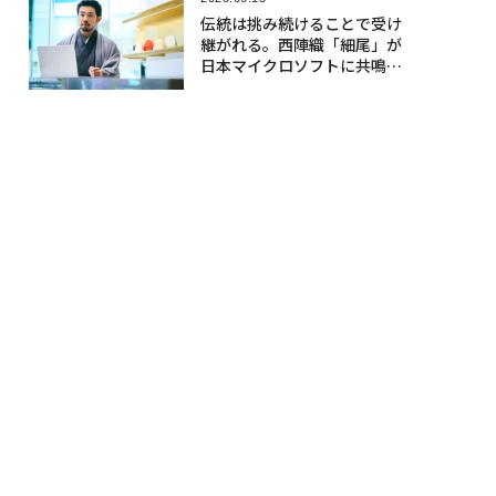
伝統は挑み続けることで受け
継がれる。西陣織「細尾」が
日本マイクロソフトに共鳴す
る理由〈後編〉