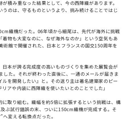
跡が積み重なった結果として、今の西陣織があります。
いうのは、守るものというより、挑み続けることではじ
0cm織機だった。06年頃から細尾は、先代が海外に挑戦
「着物も大変なのに、なぜ海外なのか」という空気もあ
美術館で開催された、日本とフランスの国交150周年を
、日本が誇る完成度の高いものづくりを集めた展覧会が
しました。それが終わった直後に、一通のメールが届きま
イルを開発したい』と。その送り主は著名建築家のピー
テリアや内装に西陣織を使いたいとのことでした」
的に取り組む。織幅を約5倍に拡張するという挑戦は、構
及ぶ試行錯誤の末、ついに150cm織機が完成する。そ
”へ変える転換点だった。