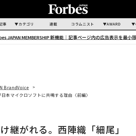
記事
カテゴリ
連載
コラムニスト
AWARD
rbes JAPAN MEMBERSHIP 新機能｜
記事ページ内の広告表示を最小
N BrandVoice
が日本マイクロソフトに共鳴する理由〈前編〉
受け継がれる。西陣織「細尾」