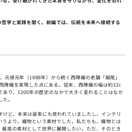
いる。受け継がれてきた本質を守りながら、変化を恐れ
その哲学と実践を聞く。前編では、伝統を未来へ接続する
。
は、元禄元年（1688年）から続く西陣織の老舗「細尾」
の西陣織を実現した点にある。従来、西陣織の幅は約32c
であり、1200年の歴史のなかで大きく変わることはなか
した。
すけど、本来は装束にも使われていましたし、インテリ
いうより、織物という素材でした。私たちも、織物とは
、最高の素材として世界に展開したい。ただ、そのとき