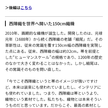
＞後編は
こちら
西陣織を世界へ開いた150cm織機
2010年、画期的な織機が誕生した。開発したのは、元禄
元年（1688年）から続く西陣織の老舗「細尾」だ。その
革新性は、従来の常識を覆す150cm幅の西陣織を実現し
た点にある。従来、西陣織の幅は約32cm。帯を前提と
した“ヒューマンスケール”の規格であり、1200年の歴史
のなかで大きく変わることはなかった。しかし細尾は、
その常識そのものを問い直した。
「今でこそ西陣織というと帯のイメージが強いですけ
ど、本来は装束にも使われていましたし、インテリアに
も使われていました。つまり、西陣織は帯というより、
織物という素材でした。私たちも、織物とは本来そうい
うものだと思っています。だからこそ、最高の素材とし