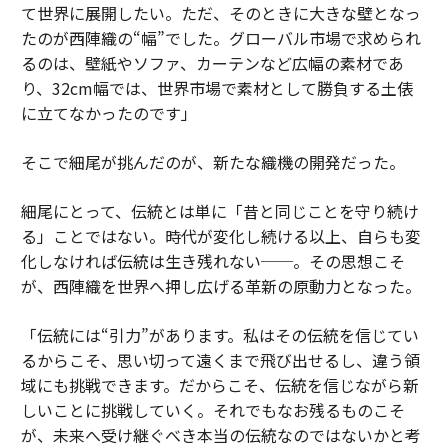
て世界に展開したい。ただ、そのときに大きな壁となっ
たのが西陣織の“幅”でした。グローバル市場で求められ
るのは、壁紙やソファ、カーテンなど広幅の素材であ
り、32cm幅では、世界市場で素材として勝負する土俵
に立てなかったのです」
そこで細尾が挑んだのが、新たな織機の開発だった。
細尾にとって、伝統とは単に「昔と同じことを守り続け
る」ことではない。時代が変化し続ける以上、自らも変
化しなければ伝統は生き残れない──。その思想こそ
が、西陣織を世界へ押し広げる革新の原動力となった。
「伝統には“引力”があります。私はその伝統を信じてい
るからこそ、思い切って遠くまで飛び出せるし、違う領
域にも挑戦できます。だからこそ、伝統を信じながら新
しいことに挑戦していく。それでもなお残るものこそ
が、未来へ受け継ぐべき本当の伝統なのではないかと考