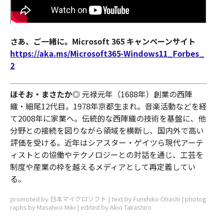
さあ、ご一緒に。Microsoft 365 キャンペーンサイト
https://aka.ms/Microsoft365-Windows11_Forbes_
2
ほそお・まさたか
◎ 元禄元年（1688年）創業の西陣
織・細尾12代目。1978年京都生まれ。音楽活動などを経
て2008年に家業へ。伝統的な西陣織の技術を基盤に、他
分野との接続を図りながら領域を横断し、国内外で高い
評価を受ける。近年はシアスター・ゲイツら現代アーテ
ィストとの協働やテクノロジーとの対話を通じ、工芸を
制度や産業の枠を越えるメディアとして再定義してい
る。
promoted by 日本マイクロソフト | text by Fumihiko Ohashi | photog
raphs by Masahiro Miki | edited by Akio Takashiro