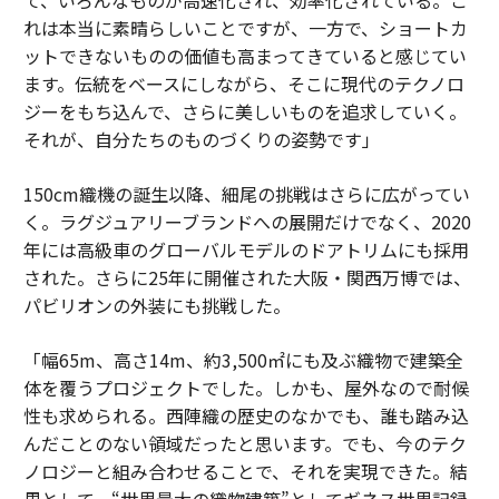
れは本当に素晴らしいことですが、一方で、ショートカ
ットできないものの価値も高まってきていると感じてい
ます。伝統をベースにしながら、そこに現代のテクノロ
ジーをもち込んで、さらに美しいものを追求していく。
それが、自分たちのものづくりの姿勢です」
150cm織機の誕生以降、細尾の挑戦はさらに広がってい
く。ラグジュアリーブランドへの展開だけでなく、2020
年には高級車のグローバルモデルのドアトリムにも採用
された。さらに25年に開催された大阪・関西万博では、
パビリオンの外装にも挑戦した。
「幅65m、高さ14m、約3,500㎡にも及ぶ織物で建築全
体を覆うプロジェクトでした。しかも、屋外なので耐候
性も求められる。西陣織の歴史のなかでも、誰も踏み込
んだことのない領域だったと思います。でも、今のテク
ノロジーと組み合わせることで、それを実現できた。結
果として、“世界最大の織物建築”としてギネス世界記録