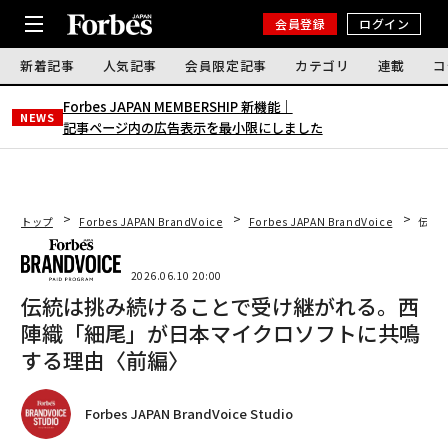
会員登録
ログイン
新着記事
人気記事
会員限定記事
カテゴリ
連載
コ
Forbes JAPAN MEMBERSHIP 新機能｜
NEWS
記事ページ内の広告表示を最小限にしました
トップ
Forbes JAPAN BrandVoice
Forbes JAPAN BrandVoice
伝統
2026.06.10 20:00
伝統は挑み続けることで受け継がれる。西
陣織「細尾」が日本マイクロソフトに共鳴
する理由〈前編〉
Forbes JAPAN BrandVoice Studio