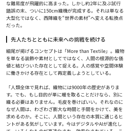
な難易度が飛躍的に高まった。しかし約2年に及ぶ試行
錯誤の末、ついに150cm織機が完成する。それは単なる
大型化ではなく、西陣織を“世界の素材”へ変える転換点
だった。
先人たちとともに未来への挑戦を続ける
細尾が掲げるコンセプトは「More than Textile」。織物
を単なる装飾や素材としてではなく、人間の根源的な価
値と結びついた存在として捉える。人の感覚や空間体験
に働きかける存在として再定義しようとしている。
「人類全体で見れば、織物には9000年の歴史がありま
す。でも、もし目的が単に暖を取ることだけなら、別に
織る必要はありません。毛皮を巻けばいい。それなのに
なぜ人間は、わざわざ膨大な時間と手間をかけて、美を
求めるのか。そこに、人間という存在の本質に通じるヒ
ントがある気がしています。今はデジタルやAIが進化し
て、いろんなものが高速化され、効率化されている。こ