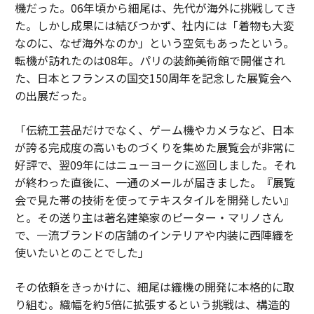
機だった。06年頃から細尾は、先代が海外に挑戦してき
た。しかし成果には結びつかず、社内には「着物も大変
なのに、なぜ海外なのか」という空気もあったという。
転機が訪れたのは08年。パリの装飾美術館で開催され
た、日本とフランスの国交150周年を記念した展覧会へ
の出展だった。
「伝統工芸品だけでなく、ゲーム機やカメラなど、日本
が誇る完成度の高いものづくりを集めた展覧会が非常に
好評で、翌09年にはニューヨークに巡回しました。それ
が終わった直後に、一通のメールが届きました。『展覧
会で見た帯の技術を使ってテキスタイルを開発したい』
と。その送り主は著名建築家のピーター・マリノさん
で、一流ブランドの店舗のインテリアや内装に西陣織を
使いたいとのことでした」
その依頼をきっかけに、細尾は織機の開発に本格的に取
り組む。織幅を約5倍に拡張するという挑戦は、構造的