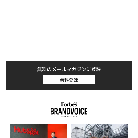
という。しかし、今後発売されるPixel端末と初代のPixe
l 1からアップロードされるデータについては、無料サー
ビスの適用外となる。
無料のメールマガジンに登録
無料登録
伝
る