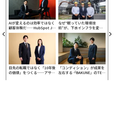
モ
〈7
ャ
ト
リア
AIが変えるのは効率ではなく
なぜ“眠っていた環境技
UM
顧客体験だ──HubSpot Ja
術”が、下水インフラを変え
panが語る「Grow Better」
たのか──産総研×月島JFE
な組織のつくり方
アクアソリューションの10年
目先の転職ではなく「10年後
「コンディション」が成果を
編集＝上田裕資
の価値」をつくる──アサイ
左右する――「BAKUNE」のTEN
ンの長期伴走型支援とは
TIALが支える「挑戦者の明
日」
2026年9月号発売中
最新号の購入はこちらから