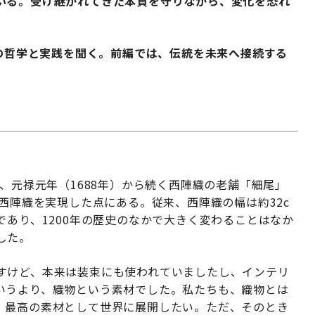
いる。受け継がれてきた本質を守りながら、変化を恐れ
その哲学と実践を聞く。前編では、伝統を未来へ接続する
。
は、元禄元年（1688年）から続く西陣織の老舗「細尾」
の西陣織を実現した点にある。従来、西陣織の幅は約32c
であり、1200年の歴史のなかで大きく変わることはなか
した。
すけど、本来は装束にも使われていましたし、インテリ
いうより、織物という素材でした。私たちも、織物とは
、最高の素材として世界に展開したい。ただ、そのとき