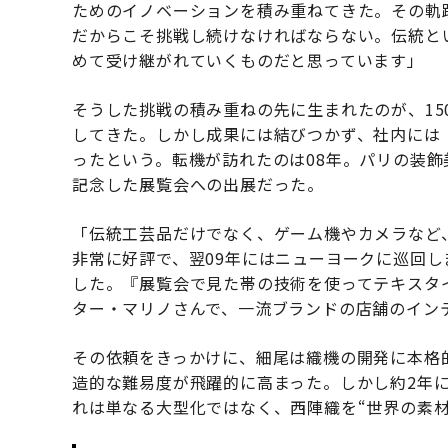
ためのイノベーションを積み重ねてきた。その軌
だからこそ挑戦し続けなければならない。伝統と
めて受け継がれていくものだと思っています」
そうした挑戦の積み重ねの先に生まれたのが、15
してきた。しかし成果には結びつかず、社内には
ったという。転機が訪れたのは08年。パリの装飾
記念した展覧会への出展だった。
「伝統工芸品だけでなく、ゲーム機やカメラなど
非常に好評で、翌09年にはニューヨークに巡回
した。『展覧会で見た帯の技術を使ってテキスタ
ター・マリノさんで、一流ブランドの店舗のイン
その依頼をきっかけに、細尾は織機の開発に本格
造的な難易度が飛躍的に高まった。しかし約2年に
れは単なる大型化ではなく、西陣織を“世界の素材