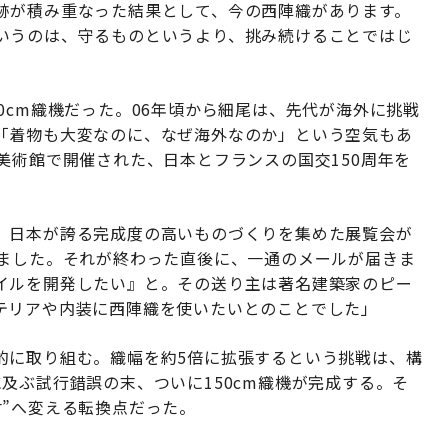
跡が積み重なった結果として、今の西陣織があります。
いうのは、守るものというより、挑み続けることではじ
0cm織機だった。06年頃から細尾は、先代が海外に挑戦
「着物も大変なのに、なぜ海外なのか」という空気もあ
美術館で開催された、日本とフランスの国交150周年を
、日本が誇る完成度の高いものづくりを集めた展覧会が
しました。それが終わった直後に、一通のメールが届きま
イルを開発したい』と。その送り主は著名建築家のピー
テリアや内装に西陣織を使いたいとのことでした」
的に取り組む。織幅を約5倍に拡張するという挑戦は、構
及ぶ試行錯誤の末、ついに150cm織機が完成する。そ
”へ変える転換点だった。