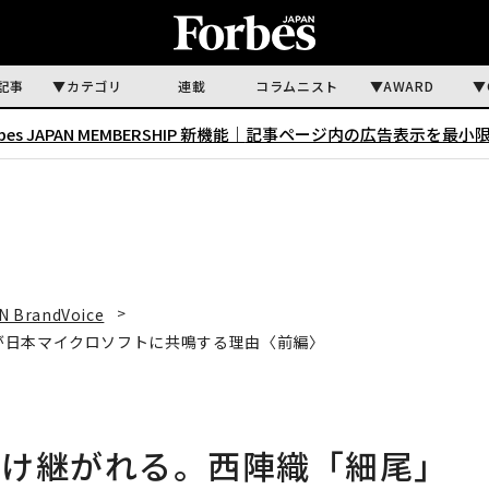
記事
カテゴリ
連載
コラムニスト
AWARD
rbes JAPAN MEMBERSHIP 新機能｜
記事ページ内の広告表示を最小
N BrandVoice
が日本マイクロソフトに共鳴する理由〈前編〉
受け継がれる。西陣織「細尾」