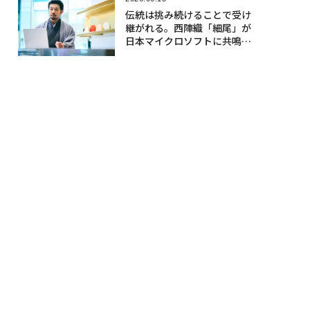
伝統は挑み続けることで受け
継がれる。西陣織「細尾」が
日本マイクロソフトに共鳴す
る理由〈後編〉