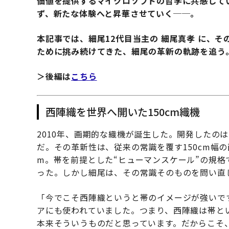
価値を提供するマイクロソフトの哲学に共感して
ず、新たな体験へと昇華させていく──。
本記事では、細尾12代目当主の 細尾真孝 に、
ために挑み続けてきた、細尾の革新の軌跡を追う
＞後編は
こちら
西陣織を世界へ開いた150cm織機
2010年、画期的な織機が誕生した。開発したの
だ。その革新性は、従来の常識を覆す150cm幅
m。帯を前提とした“ヒューマンスケール”の規格
った。しかし細尾は、その常識そのものを問い直
「今でこそ西陣織というと帯のイメージが強いで
アにも使われていました。つまり、西陣織は帯と
本来そういうものだと思っています。だからこそ