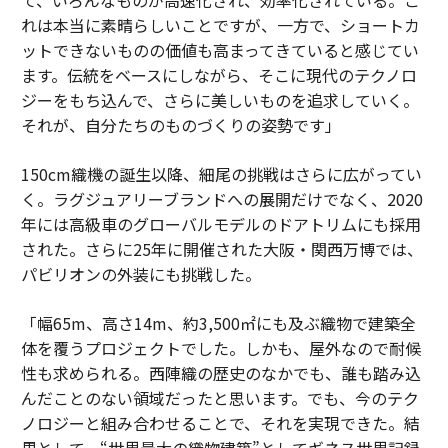
れは本当に素晴らしいことですが、一方で、ショートカ
ットできないものの価値も高まってきていると感じてい
ます。伝統をベースにしながら、そこに現代のテクノロ
ジーをもち込んで、さらに美しいものを追求していく。
それが、自分たちのものづくりの姿勢です」
150cm織機の誕生以降、細尾の挑戦はさらに広がってい
く。ラグジュアリーブランドへの展開だけでなく、2020
年には高級車のグローバルモデルのドアトリムにも採用
された。さらに25年に開催された大阪・関西万博では、
パビリオンの外装にも挑戦した。
「幅65m、高さ14m、約3,500㎡にも及ぶ織物で建築全
体を覆うプロジェクトでした。しかも、屋外なので耐候
性も求められる。西陣織の歴史のなかでも、誰も踏み込
んだことのない領域だったと思います。でも、今のテク
ノロジーと組み合わせることで、それを実現できた。結
果として、“世界最大の織物建築”としてギネス世界記録