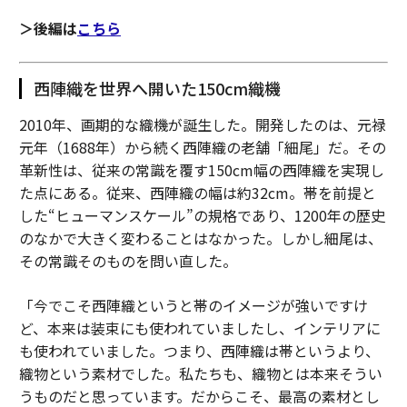
＞後編は
こちら
西陣織を世界へ開いた150cm織機
2010年、画期的な織機が誕生した。開発したのは、元禄
元年（1688年）から続く西陣織の老舗「細尾」だ。その
革新性は、従来の常識を覆す150cm幅の西陣織を実現し
た点にある。従来、西陣織の幅は約32cm。帯を前提と
した“ヒューマンスケール”の規格であり、1200年の歴史
のなかで大きく変わることはなかった。しかし細尾は、
その常識そのものを問い直した。
「今でこそ西陣織というと帯のイメージが強いですけ
ど、本来は装束にも使われていましたし、インテリアに
も使われていました。つまり、西陣織は帯というより、
織物という素材でした。私たちも、織物とは本来そうい
うものだと思っています。だからこそ、最高の素材とし