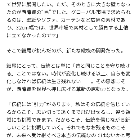
て世界に展開したい。ただ、そのときに大きな壁となっ
たのが西陣織の“幅”でした。グローバル市場で求められ
るのは、壁紙やソファ、カーテンなど広幅の素材であ
り、32cm幅では、世界市場で素材として勝負する土俵
に立てなかったのです」
そこで細尾が挑んだのが、新たな織機の開発だった。
細尾にとって、伝統とは単に「昔と同じことを守り続け
る」ことではない。時代が変化し続ける以上、自らも変
化しなければ伝統は生き残れない──。その思想こそ
が、西陣織を世界へ押し広げる革新の原動力となった。
「伝統には“引力”があります。私はその伝統を信じてい
るからこそ、思い切って遠くまで飛び出せるし、違う領
域にも挑戦できます。だからこそ、伝統を信じながら新
しいことに挑戦していく。それでもなお残るものこそ
が、未来へ受け継ぐべき本当の伝統なのではないかと考