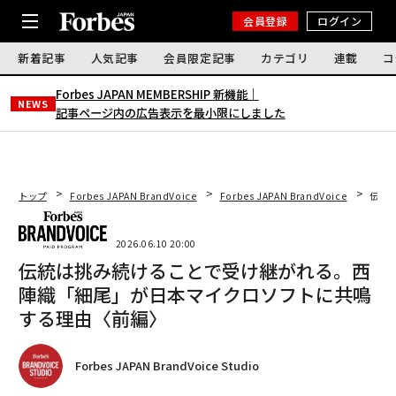
会員登録
ログイン
新着記事
人気記事
会員限定記事
カテゴリ
連載
コ
Forbes JAPAN MEMBERSHIP 新機能｜
NEWS
記事ページ内の広告表示を最小限にしました
トップ
Forbes JAPAN BrandVoice
Forbes JAPAN BrandVoice
伝統
2026.06.10 20:00
伝統は挑み続けることで受け継がれる。西
陣織「細尾」が日本マイクロソフトに共鳴
する理由〈前編〉
Forbes JAPAN BrandVoice Studio