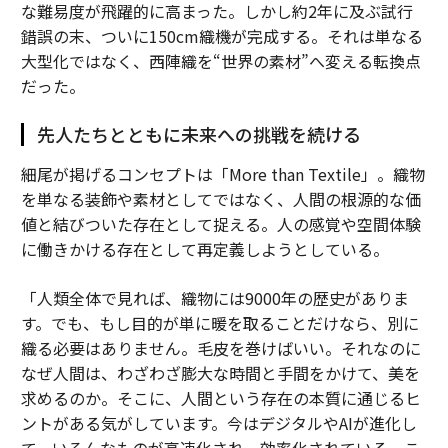
な難易度が飛躍的に高まった。しかし約2年に及ぶ試行
錯誤の末、ついに150cm織機が完成する。それは単なる
大型化ではなく、西陣織を“世界の素材”へ変える転換点
だった。
先人たちとともに未来への挑戦を続ける
細尾が掲げるコンセプトは「More than Textile」。織物
を単なる装飾や素材としてではなく、人間の根源的な価
値と結びついた存在として捉える。人の感覚や空間体験
に働きかける存在として再定義しようとしている。
「人類全体で見れば、織物には9000年の歴史がありま
す。でも、もし目的が単に暖を取ることだけなら、別に
織る必要はありません。毛皮を巻けばいい。それなのに
なぜ人間は、わざわざ膨大な時間と手間をかけて、美を
求めるのか。そこに、人間という存在の本質に通じるヒ
ントがある気がしています。今はデジタルやAIが進化し
て、いろんなものが高速化され、効率化されている。こ