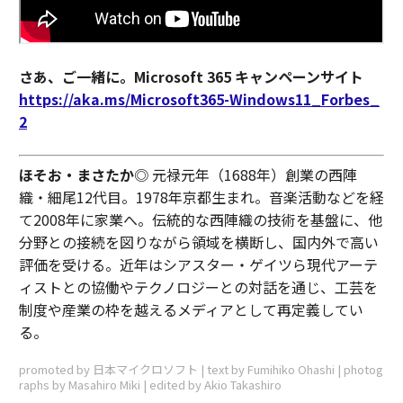
さあ、ご一緒に。Microsoft 365 キャンペーンサイト
https://aka.ms/Microsoft365-Windows11_Forbes_
2
ほそお・まさたか
◎ 元禄元年（1688年）創業の西陣
織・細尾12代目。1978年京都生まれ。音楽活動などを経
て2008年に家業へ。伝統的な西陣織の技術を基盤に、他
分野との接続を図りながら領域を横断し、国内外で高い
評価を受ける。近年はシアスター・ゲイツら現代アーテ
ィストとの協働やテクノロジーとの対話を通じ、工芸を
制度や産業の枠を越えるメディアとして再定義してい
る。
promoted by 日本マイクロソフト | text by Fumihiko Ohashi | photog
raphs by Masahiro Miki | edited by Akio Takashiro