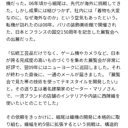
機だった。06年頃から細尾は、先代が海外に挑戦してき
た。しかし成果には結びつかず、社内には「着物も大変
なのに、なぜ海外なのか」という空気もあったという。
転機が訪れたのは08年。パリの装飾美術館で開催され
た、日本とフランスの国交150周年を記念した展覧会へ
の出展だった。
「伝統工芸品だけでなく、ゲーム機やカメラなど、日本
が誇る完成度の高いものづくりを集めた展覧会が非常に
好評で、翌09年にはニューヨークに巡回しました。それ
が終わった直後に、一通のメールが届きました。『展覧
会で見た帯の技術を使ってテキスタイルを開発したい』
と。その送り主は著名建築家のピーター・マリノさん
で、一流ブランドの店舗のインテリアや内装に西陣織を
使いたいとのことでした」
その依頼をきっかけに、細尾は織機の開発に本格的に取
り組む。織幅を約5倍に拡張するという挑戦は、構造的