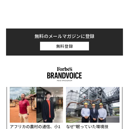
無料のメールマガジンに登録
無料登録
〈7
ャ
ト
パ
リア
技
UM
無
防
アフリカの農村の通信、小1
なぜ“眠っていた環境技