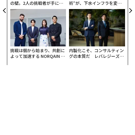
の壁。2人の挑戦者が手にし
術”が、下水インフラを変え
た「次なる武器」
たのか──産総研×月島JFE
アクアソリューションの10年
挑戦は個から始まり、共創に
内製化こそ、コンサルティン
よって加速する NORQAIN JA
グの本質だ レバレジーズが
PAN 特別座談会
実践する、次世代ファームの
全貌