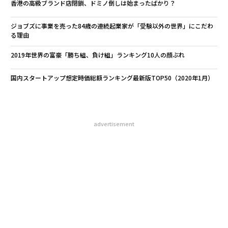
香港の高級ブランド店閉鎖、ドミノ倒しは始まったばかり？
ジョブズに事業を売った84歳の連続起業家が「受験以外の世界」にこだわ
る理由
2019年世界の富豪「勝ち組、負け組」ランキング10人の顔ぶれ
国内スタートアップ想定時価総額ランキング最新版TOP50（2020年1月）
advertisement