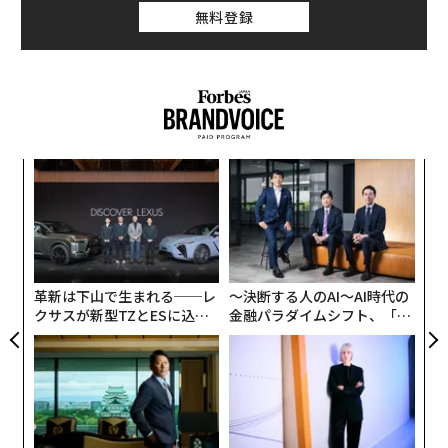
無料登録
創に
パ
 JA
技
無
目
防
の
ン
革新は下山で生まれる──レ
〜決断する人のAI〜AI時代の
クサスが新型TZとESに込め
金融パラダイムシフト、「超
た「DISCOVER」の哲学
個別化」の核心 【MUFG×ウ
ェルスナビ×PwC】