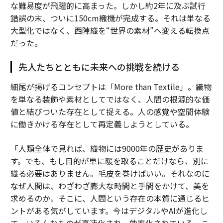
な難易度が飛躍的に高まった。しかし約2年に及ぶ試行
錯誤の末、ついに150cm織機が完成する。それは単なる
大型化ではなく、西陣織を“世界の素材”へ変える転換点
だった。
先人たちとともに未来への挑戦を続ける
細尾が掲げるコンセプトは「More than Textile」。織物
を単なる装飾や素材としてではなく、人間の根源的な価
値と結びついた存在として捉える。人の感覚や空間体験
に働きかける存在として再定義しようとしている。
「人類全体で見れば、織物には9000年の歴史がありま
す。でも、もし目的が単に暖を取ることだけなら、別に
織る必要はありません。毛皮を巻けばいい。それなのに
なぜ人間は、わざわざ膨大な時間と手間をかけて、美を
求めるのか。そこに、人間という存在の本質に通じるヒ
ントがある気がしています。今はデジタルやAIが進化し
て、いろんなものが高速化され、効率化されている。こ