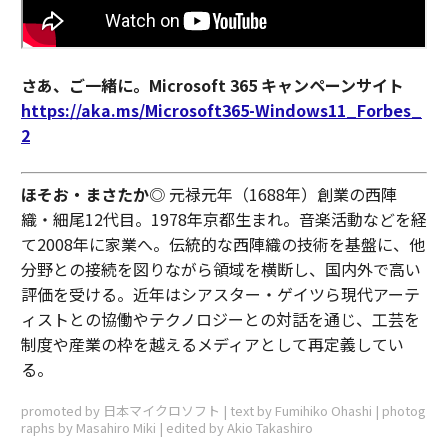
さあ、ご一緒に。Microsoft 365 キャンペーンサイト
https://aka.ms/Microsoft365-Windows11_Forbes_
2
ほそお・まさたか
◎ 元禄元年（1688年）創業の西陣
織・細尾12代目。1978年京都生まれ。音楽活動などを経
て2008年に家業へ。伝統的な西陣織の技術を基盤に、他
分野との接続を図りながら領域を横断し、国内外で高い
評価を受ける。近年はシアスター・ゲイツら現代アーテ
ィストとの協働やテクノロジーとの対話を通じ、工芸を
制度や産業の枠を越えるメディアとして再定義してい
る。
promoted by 日本マイクロソフト | text by Fumihiko Ohashi | photog
raphs by Masahiro Miki | edited by Akio Takashiro