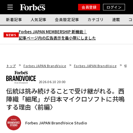
会員登録
ログイン
新着記事
人気記事
会員限定記事
カテゴリ
連載
コ
Forbes JAPAN MEMBERSHIP 新機能｜
NEWS
記事ページ内の広告表示を最小限にしました
トップ
Forbes JAPAN BrandVoice
Forbes JAPAN BrandVoice
伝統
2026.06.10 20:00
伝統は挑み続けることで受け継がれる。西
陣織「細尾」が日本マイクロソフトに共鳴
する理由〈前編〉
Forbes JAPAN BrandVoice Studio