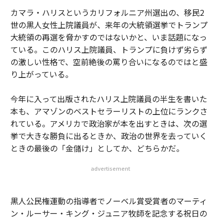
カマラ・ハリスというカリフォルニア州選出の、移民2
世の黒人女性上院議員が、来年の大統領選挙でトランプ
大統領の再選を脅かすのではないかと、いま話題になっ
ている。このハリス上院議員、トランプに負けず劣らず
の激しい性格で、空前絶後の罵り合いになるのではと盛
り上がっている。
今年に入って出版されたハリス上院議員の半生を書いた
本も、アマゾンのベストセラーリストの上位にランクさ
れている。アメリカで政治家が本を出すときは、次の選
挙で大きな勝負に出るときか、政治の世界を去っていく
ときの最後の「金儲け」としてか、どちらかだ。
advertisement
黒人公民権運動の指導者でノーベル賞受賞者のマーティ
ン・ルーサー・キング・ジュニア牧師を記念する祝日の