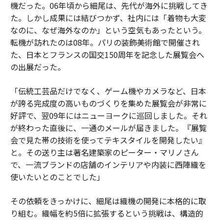
機だった。06年頃から細尾は、先代が海外に挑戦してき
た。しかし成果には結びつかず、社内には「着物も大変
なのに、なぜ海外なのか」という空気もあったという。
転機が訪れたのは08年。パリの装飾美術館で開催され
た、日本とフランスの国交150周年を記念した展覧会へ
の出展だった。
「伝統工芸品だけでなく、ゲーム機やカメラなど、日本
が誇る完成度の高いものづくりを集めた展覧会が非常に
好評で、翌09年にはニューヨークに巡回しました。それ
が終わった直後に、一通のメールが届きました。『展覧
会で見た帯の技術を使ってテキスタイルを開発したい』
と。その送り主は著名建築家のピーター・マリノさん
で、一流ブランドの店舗のインテリアや内装に西陣織を
使いたいとのことでした」
その依頼をきっかけに、細尾は織機の開発に本格的に取
り組む。織幅を約5倍に拡張するという挑戦は、構造的