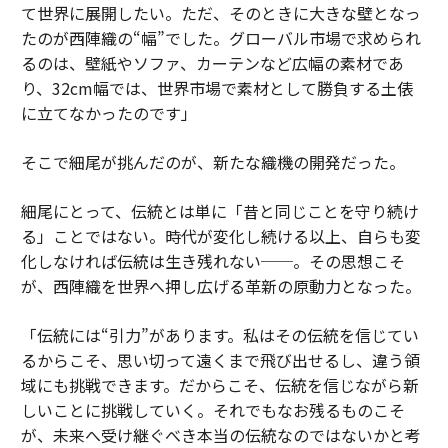
て世界に展開したい。ただ、そのときに大きな壁となっ
たのが西陣織の“幅”でした。グローバル市場で求められ
るのは、壁紙やソファ、カーテンなど広幅の素材であ
り、32cm幅では、世界市場で素材として勝負する土俵
に立てなかったのです」
そこで細尾が挑んだのが、新たな織機の開発だった。
細尾にとって、伝統とは単に「昔と同じことを守り続け
る」ことではない。時代が変化し続ける以上、自らも変
化しなければ伝統は生き残れない──。その思想こそ
が、西陣織を世界へ押し広げる革新の原動力となった。
「伝統には“引力”があります。私はその伝統を信じてい
るからこそ、思い切って遠くまで飛び出せるし、違う領
域にも挑戦できます。だからこそ、伝統を信じながら新
しいことに挑戦していく。それでもなお残るものこそ
が、未来へ受け継ぐべき本当の伝統なのではないかと考