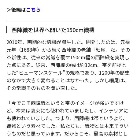
＞後編は
こちら
西陣織を世界へ開いた150cm織機
2010年、画期的な織機が誕生した。開発したのは、元禄
元年（1688年）から続く西陣織の老舗「細尾」だ。その
革新性は、従来の常識を覆す150cm幅の西陣織を実現し
た点にある。従来、西陣織の幅は約32cm。帯を前提と
した“ヒューマンスケール”の規格であり、1200年の歴史
のなかで大きく変わることはなかった。しかし細尾は、
その常識そのものを問い直した。
「今でこそ西陣織というと帯のイメージが強いですけ
ど、本来は装束にも使われていましたし、インテリアに
も使われていました。つまり、西陣織は帯というより、
織物という素材でした。私たちも、織物とは本来そうい
うものだと思っています。だからこそ、最高の素材とし