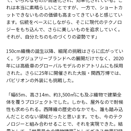
れは本当に素晴らしいことですが、一方で、ショートカ
ットできないものの価値も高まってきていると感じてい
ます。伝統をベースにしながら、そこに現代のテクノロ
ジーをもち込んで、さらに美しいものを追求していく。
それが、自分たちのものづくりの姿勢です」
150cm織機の誕生以降、細尾の挑戦はさらに広がってい
く。ラグジュアリーブランドへの展開だけでなく、2020
年には高級車のグローバルモデルのドアトリムにも採用
された。さらに25年に開催された大阪・関西万博では、
パビリオンの外装にも挑戦した。
「幅65m、高さ14m、約3,500㎡にも及ぶ織物で建築全
体を覆うプロジェクトでした。しかも、屋外なので耐候
性も求められる。西陣織の歴史のなかでも、誰も踏み込
んだことのない領域だったと思います。でも、今のテク
ノロジーと組み合わせることで、それを実現できた。結
果として、“世界最大の織物建築”としてギネス世界記録