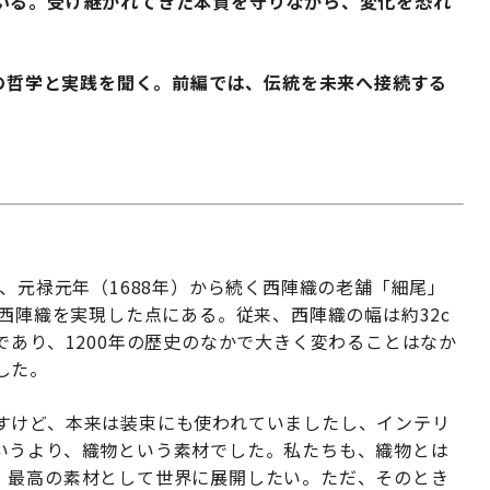
いる。受け継がれてきた本質を守りながら、変化を恐れ
その哲学と実践を聞く。前編では、伝統を未来へ接続する
。
は、元禄元年（1688年）から続く西陣織の老舗「細尾」
の西陣織を実現した点にある。従来、西陣織の幅は約32c
であり、1200年の歴史のなかで大きく変わることはなか
した。
すけど、本来は装束にも使われていましたし、インテリ
いうより、織物という素材でした。私たちも、織物とは
、最高の素材として世界に展開したい。ただ、そのとき