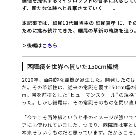
価値を提供するマイクロソフトの哲学に共感して
ず、新たな体験へと昇華させていく──。
本記事では、細尾12代目当主の 細尾真孝 に、
ために挑み続けてきた、細尾の革新の軌跡を追う
＞後編は
こちら
西陣織を世界へ開いた150cm織機
2010年、画期的な織機が誕生した。開発したの
だ。その革新性は、従来の常識を覆す150cm幅
m。帯を前提とした“ヒューマンスケール”の規格
った。しかし細尾は、その常識そのものを問い直
「今でこそ西陣織というと帯のイメージが強いで
アにも使われていました。つまり、西陣織は帯と
本来そういうものだと思っています。だからこそ