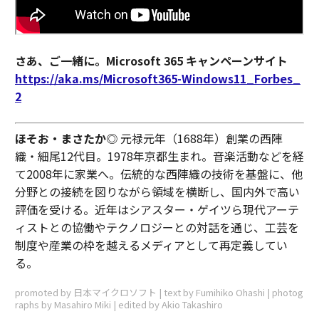
さあ、ご一緒に。Microsoft 365 キャンペーンサイト
https://aka.ms/Microsoft365-Windows11_Forbes_
2
ほそお・まさたか
◎ 元禄元年（1688年）創業の西陣
織・細尾12代目。1978年京都生まれ。音楽活動などを経
て2008年に家業へ。伝統的な西陣織の技術を基盤に、他
分野との接続を図りながら領域を横断し、国内外で高い
評価を受ける。近年はシアスター・ゲイツら現代アーテ
ィストとの協働やテクノロジーとの対話を通じ、工芸を
制度や産業の枠を越えるメディアとして再定義してい
る。
promoted by 日本マイクロソフト | text by Fumihiko Ohashi | photog
raphs by Masahiro Miki | edited by Akio Takashiro