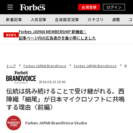
会員登録
ログイン
新着記事
人気記事
会員限定記事
カテゴリ
連載
コ
Forbes JAPAN MEMBERSHIP 新機能｜
NEWS
記事ページ内の広告表示を最小限にしました
トップ
Forbes JAPAN BrandVoice
Forbes JAPAN BrandVoice
伝統
2026.06.10 20:00
伝統は挑み続けることで受け継がれる。西
陣織「細尾」が日本マイクロソフトに共鳴
する理由〈前編〉
Forbes JAPAN BrandVoice Studio