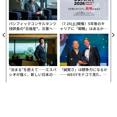
た
目
の
ン
パシフィックコンサルタンツ
〈7.25(土)開催〉5年後のキ
技師長の"北極星"。災害への
ャリアに「戦略」はあるか。
無力感を乗り越え見つけた、
トップエグゼクティブのキャ
編集＝木内涼子
防災一筋20年の答え
リアに触れる1日│CAREER S
UMMIT 2026
2026年9月号発売中
“泊まる”を超えて──エスパ
「誠実さ」は競争力になるか
最新号の購入はこちらから
シオが描く、新しい日本のラ
──WEOYモナコで見た、く
グジュアリー（前編）
ら寿司の経営哲学
メンバーシップに登録する