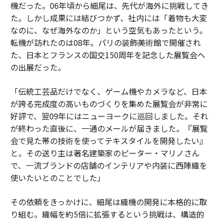
機だった。06年頃から細尾は、先代が海外に挑戦してき
た。しかし成果には結びつかず、社内には「着物も大変
なのに、なぜ海外なのか」という空気もあったという。
転機が訪れたのは08年。パリの装飾美術館で開催され
た、日本とフランスの国交150周年を記念した展覧会へ
の出展だった。
「伝統工芸品だけでなく、ゲーム機やカメラなど、日本
が誇る完成度の高いものづくりを集めた展覧会が非常に
好評で、翌09年にはニューヨークに巡回しました。それ
が終わった直後に、一通のメールが届きました。『展覧
会で見た帯の技術を使ってテキスタイルを開発したい』
と。その送り主は著名建築家のピーター・マリノさん
で、一流ブランドの店舗のインテリアや内装に西陣織を
使いたいとのことでした」
その依頼をきっかけに、細尾は織機の開発に本格的に取
り組む。織幅を約5倍に拡張するという挑戦は、構造的