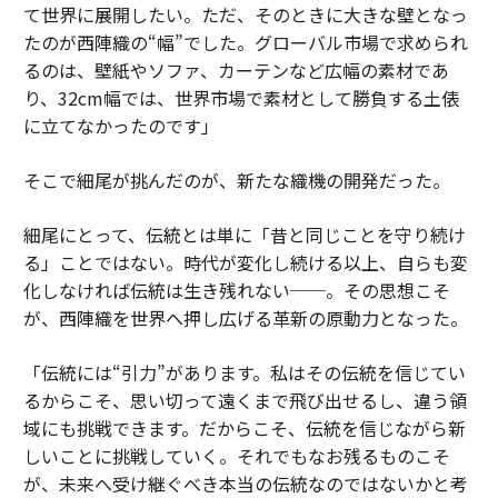
て世界に展開したい。ただ、そのときに大きな壁となっ
たのが西陣織の“幅”でした。グローバル市場で求められ
るのは、壁紙やソファ、カーテンなど広幅の素材であ
り、32cm幅では、世界市場で素材として勝負する土俵
に立てなかったのです」
そこで細尾が挑んだのが、新たな織機の開発だった。
細尾にとって、伝統とは単に「昔と同じことを守り続け
る」ことではない。時代が変化し続ける以上、自らも変
化しなければ伝統は生き残れない──。その思想こそ
が、西陣織を世界へ押し広げる革新の原動力となった。
「伝統には“引力”があります。私はその伝統を信じてい
るからこそ、思い切って遠くまで飛び出せるし、違う領
域にも挑戦できます。だからこそ、伝統を信じながら新
しいことに挑戦していく。それでもなお残るものこそ
が、未来へ受け継ぐべき本当の伝統なのではないかと考