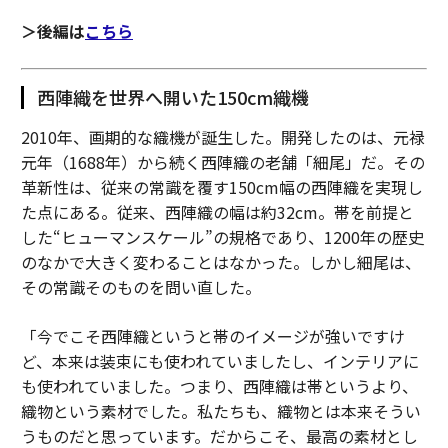
＞後編は
こちら
西陣織を世界へ開いた150cm織機
2010年、画期的な織機が誕生した。開発したのは、元禄
元年（1688年）から続く西陣織の老舗「細尾」だ。その
革新性は、従来の常識を覆す150cm幅の西陣織を実現し
た点にある。従来、西陣織の幅は約32cm。帯を前提と
した“ヒューマンスケール”の規格であり、1200年の歴史
のなかで大きく変わることはなかった。しかし細尾は、
その常識そのものを問い直した。
「今でこそ西陣織というと帯のイメージが強いですけ
ど、本来は装束にも使われていましたし、インテリアに
も使われていました。つまり、西陣織は帯というより、
織物という素材でした。私たちも、織物とは本来そうい
うものだと思っています。だからこそ、最高の素材とし