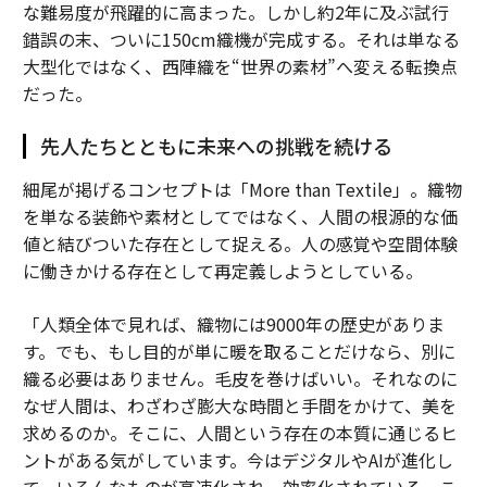
な難易度が飛躍的に高まった。しかし約2年に及ぶ試行
錯誤の末、ついに150cm織機が完成する。それは単なる
大型化ではなく、西陣織を“世界の素材”へ変える転換点
だった。
先人たちとともに未来への挑戦を続ける
細尾が掲げるコンセプトは「More than Textile」。織物
を単なる装飾や素材としてではなく、人間の根源的な価
値と結びついた存在として捉える。人の感覚や空間体験
に働きかける存在として再定義しようとしている。
「人類全体で見れば、織物には9000年の歴史がありま
す。でも、もし目的が単に暖を取ることだけなら、別に
織る必要はありません。毛皮を巻けばいい。それなのに
なぜ人間は、わざわざ膨大な時間と手間をかけて、美を
求めるのか。そこに、人間という存在の本質に通じるヒ
ントがある気がしています。今はデジタルやAIが進化し
て、いろんなものが高速化され、効率化されている。こ