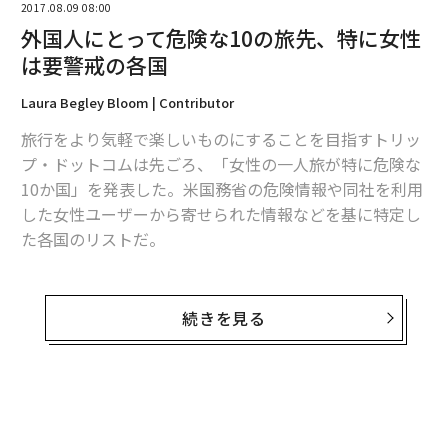
2017.08.09 08:00
外国人にとって危険な10の旅先、特に女性
は要警戒の各国
Laura Begley Bloom | Contributor
旅行をより気軽で楽しいものにすることを目指すトリッ
プ・ドットコムは先ごろ、「女性の一人旅が特に危険な
10か国」を発表した。米国務省の危険情報や同社を利用
した女性ユーザーから寄せられた情報などを基に特定し
た各国のリストだ。
これらは必ずしも旅行するのを「避けるべき国」ではな
い。だが、特に「警戒を要する国」だ。以下、最も評判
続きを見る
の悪かった国から順に紹介する。
1. エジプト