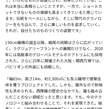
れは本当に素晴らしいことですが、一方で、ショートカ
ットできないものの価値も高まってきていると感じてい
ます。伝統をベースにしながら、そこに現代のテクノロ
ジーをもち込んで、さらに美しいものを追求していく。
それが、自分たちのものづくりの姿勢です」
150cm織機の誕生以降、細尾の挑戦はさらに広がってい
く。ラグジュアリーブランドへの展開だけでなく、2020
年には高級車のグローバルモデルのドアトリムにも採用
された。さらに25年に開催された大阪・関西万博では、
パビリオンの外装にも挑戦した。
「幅65m、高さ14m、約3,500㎡にも及ぶ織物で建築全
体を覆うプロジェクトでした。しかも、屋外なので耐候
性も求められる。西陣織の歴史のなかでも、誰も踏み込
んだことのない領域だったと思います。でも、今のテク
ノロジーと組み合わせることで、それを実現できた。結
果として、“世界最大の織物建築”としてギネス世界記録