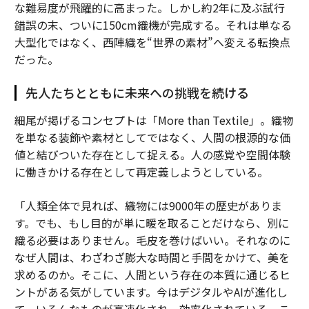
な難易度が飛躍的に高まった。しかし約2年に及ぶ試行
錯誤の末、ついに150cm織機が完成する。それは単なる
大型化ではなく、西陣織を“世界の素材”へ変える転換点
だった。
先人たちとともに未来への挑戦を続ける
細尾が掲げるコンセプトは「More than Textile」。織物
を単なる装飾や素材としてではなく、人間の根源的な価
値と結びついた存在として捉える。人の感覚や空間体験
に働きかける存在として再定義しようとしている。
「人類全体で見れば、織物には9000年の歴史がありま
す。でも、もし目的が単に暖を取ることだけなら、別に
織る必要はありません。毛皮を巻けばいい。それなのに
なぜ人間は、わざわざ膨大な時間と手間をかけて、美を
求めるのか。そこに、人間という存在の本質に通じるヒ
ントがある気がしています。今はデジタルやAIが進化し
て、いろんなものが高速化され、効率化されている。こ