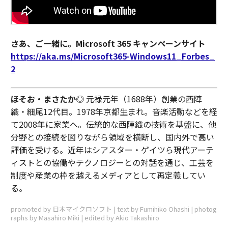
さあ、ご一緒に。Microsoft 365 キャンペーンサイト
https://aka.ms/Microsoft365-Windows11_Forbes_
2
ほそお・まさたか
◎ 元禄元年（1688年）創業の西陣
織・細尾12代目。1978年京都生まれ。音楽活動などを経
て2008年に家業へ。伝統的な西陣織の技術を基盤に、他
分野との接続を図りながら領域を横断し、国内外で高い
評価を受ける。近年はシアスター・ゲイツら現代アーテ
ィストとの協働やテクノロジーとの対話を通じ、工芸を
制度や産業の枠を越えるメディアとして再定義してい
る。
promoted by 日本マイクロソフト | text by Fumihiko Ohashi | photog
raphs by Masahiro Miki | edited by Akio Takashiro