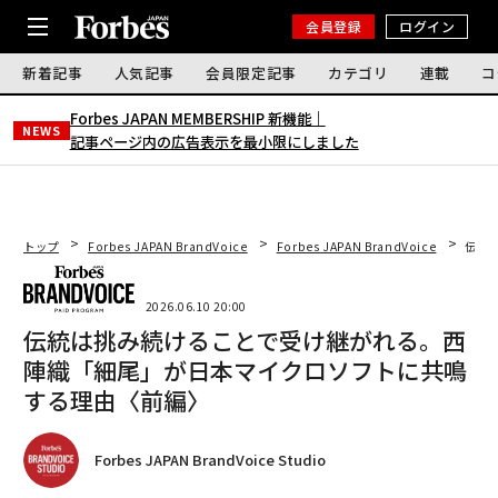
会員登録
ログイン
新着記事
人気記事
会員限定記事
カテゴリ
連載
コ
Forbes JAPAN MEMBERSHIP 新機能｜
NEWS
記事ページ内の広告表示を最小限にしました
トップ
Forbes JAPAN BrandVoice
Forbes JAPAN BrandVoice
伝統
2026.06.10 20:00
伝統は挑み続けることで受け継がれる。西
陣織「細尾」が日本マイクロソフトに共鳴
する理由〈前編〉
Forbes JAPAN BrandVoice Studio