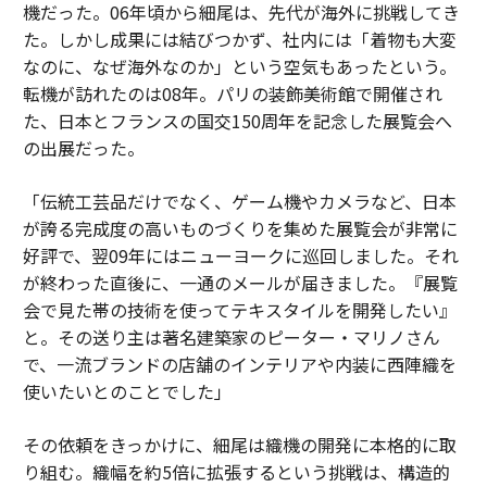
機だった。06年頃から細尾は、先代が海外に挑戦してき
た。しかし成果には結びつかず、社内には「着物も大変
なのに、なぜ海外なのか」という空気もあったという。
転機が訪れたのは08年。パリの装飾美術館で開催され
た、日本とフランスの国交150周年を記念した展覧会へ
の出展だった。
「伝統工芸品だけでなく、ゲーム機やカメラなど、日本
が誇る完成度の高いものづくりを集めた展覧会が非常に
好評で、翌09年にはニューヨークに巡回しました。それ
が終わった直後に、一通のメールが届きました。『展覧
会で見た帯の技術を使ってテキスタイルを開発したい』
と。その送り主は著名建築家のピーター・マリノさん
で、一流ブランドの店舗のインテリアや内装に西陣織を
使いたいとのことでした」
その依頼をきっかけに、細尾は織機の開発に本格的に取
り組む。織幅を約5倍に拡張するという挑戦は、構造的