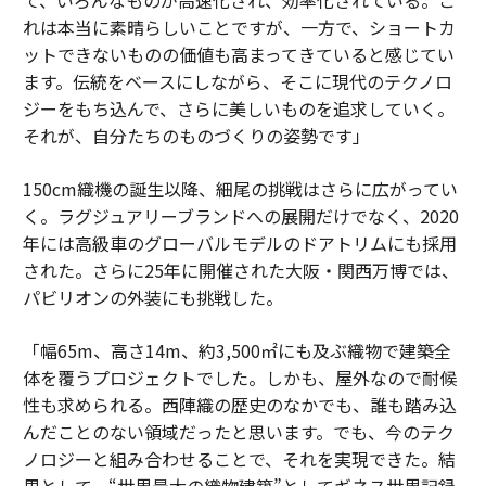
れは本当に素晴らしいことですが、一方で、ショートカ
ットできないものの価値も高まってきていると感じてい
ます。伝統をベースにしながら、そこに現代のテクノロ
ジーをもち込んで、さらに美しいものを追求していく。
それが、自分たちのものづくりの姿勢です」
150cm織機の誕生以降、細尾の挑戦はさらに広がってい
く。ラグジュアリーブランドへの展開だけでなく、2020
年には高級車のグローバルモデルのドアトリムにも採用
された。さらに25年に開催された大阪・関西万博では、
パビリオンの外装にも挑戦した。
「幅65m、高さ14m、約3,500㎡にも及ぶ織物で建築全
体を覆うプロジェクトでした。しかも、屋外なので耐候
性も求められる。西陣織の歴史のなかでも、誰も踏み込
んだことのない領域だったと思います。でも、今のテク
ノロジーと組み合わせることで、それを実現できた。結
果として、“世界最大の織物建築”としてギネス世界記録