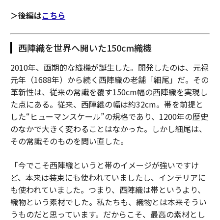
＞後編は
こちら
西陣織を世界へ開いた150cm織機
2010年、画期的な織機が誕生した。開発したのは、元禄
元年（1688年）から続く西陣織の老舗「細尾」だ。その
革新性は、従来の常識を覆す150cm幅の西陣織を実現し
た点にある。従来、西陣織の幅は約32cm。帯を前提と
した“ヒューマンスケール”の規格であり、1200年の歴史
のなかで大きく変わることはなかった。しかし細尾は、
その常識そのものを問い直した。
「今でこそ西陣織というと帯のイメージが強いですけ
ど、本来は装束にも使われていましたし、インテリアに
も使われていました。つまり、西陣織は帯というより、
織物という素材でした。私たちも、織物とは本来そうい
うものだと思っています。だからこそ、最高の素材とし