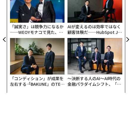
PA
“
シ
グ
「誠実さ」は競争力になるか
AIが変えるのは効率ではなく
──WEOYモナコで見た、く
顧客体験だ──HubSpot Ja
編集＝木内涼子
ら寿司の経営哲学
panが語る「Grow Better」
な組織のつくり方
2026年9月号発売中
最新号の購入はこちらから
「コンディション」が成果を
〜決断する人のAI〜AI時代の
左右する――「BAKUNE」のTEN
金融パラダイムシフト、「超
TIALが支える「挑戦者の明
個別化」の核心 【MUFG×ウ
メンバーシップに登録する
日」
ェルスナビ×PwC】
関連記事