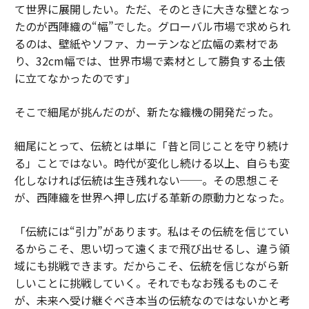
て世界に展開したい。ただ、そのときに大きな壁となっ
たのが西陣織の“幅”でした。グローバル市場で求められ
るのは、壁紙やソファ、カーテンなど広幅の素材であ
り、32cm幅では、世界市場で素材として勝負する土俵
に立てなかったのです」
そこで細尾が挑んだのが、新たな織機の開発だった。
細尾にとって、伝統とは単に「昔と同じことを守り続け
る」ことではない。時代が変化し続ける以上、自らも変
化しなければ伝統は生き残れない──。その思想こそ
が、西陣織を世界へ押し広げる革新の原動力となった。
「伝統には“引力”があります。私はその伝統を信じてい
るからこそ、思い切って遠くまで飛び出せるし、違う領
域にも挑戦できます。だからこそ、伝統を信じながら新
しいことに挑戦していく。それでもなお残るものこそ
が、未来へ受け継ぐべき本当の伝統なのではないかと考