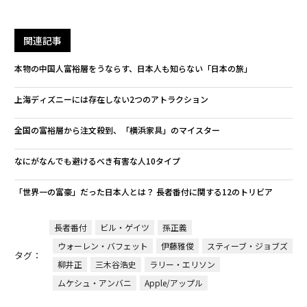
関連記事
本物の中国人富裕層をうならす、日本人も知らない「日本の旅」
上海ディズニーには存在しない2つのアトラクション
全国の富裕層から注文殺到、「横浜家具」のマイスター
なにがなんでも避けるべき有害な人10タイプ
「世界一の富豪」だった日本人とは？ 長者番付に関する12のトリビア
長者番付
ビル・ゲイツ
孫正義
ウォーレン・バフェット
伊藤雅俊
スティーブ・ジョブズ
タグ：
柳井正
三木谷浩史
ラリー・エリソン
ムケシュ・アンバニ
Apple/アップル