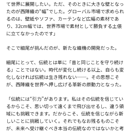
て世界に展開したい。ただ、そのときに大きな壁となっ
たのが西陣織の“幅”でした。グローバル市場で求められ
るのは、壁紙やソファ、カーテンなど広幅の素材であ
り、32cm幅では、世界市場で素材として勝負する土俵
に立てなかったのです」
そこで細尾が挑んだのが、新たな織機の開発だった。
細尾にとって、伝統とは単に「昔と同じことを守り続け
る」ことではない。時代が変化し続ける以上、自らも変
化しなければ伝統は生き残れない──。その思想こそ
が、西陣織を世界へ押し広げる革新の原動力となった。
「伝統には“引力”があります。私はその伝統を信じてい
るからこそ、思い切って遠くまで飛び出せるし、違う領
域にも挑戦できます。だからこそ、伝統を信じながら新
しいことに挑戦していく。それでもなお残るものこそ
が、未来へ受け継ぐべき本当の伝統なのではないかと考