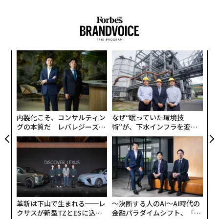
ナ併
“
k」
シ
ック
グ
“
由
オ
ジ
内製化こそ、コンサルティン
なぜ“眠っていた環境技
グの本質だ レバレジーズが
術”が、下水インフラを変え
実践する、次世代ファームの
たのか──産総研×月島JFE
全貌
アクアソリューションの10年
革新は下山で生まれる──レ
〜決断する人のAI〜AI時代の
クサスが新型TZとESに込め
金融パラダイムシフト、「超