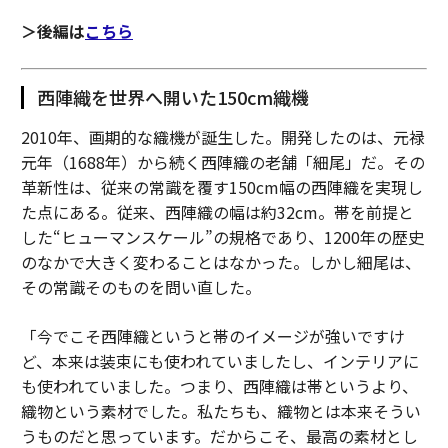
＞後編は
こちら
西陣織を世界へ開いた150cm織機
2010年、画期的な織機が誕生した。開発したのは、元禄
元年（1688年）から続く西陣織の老舗「細尾」だ。その
革新性は、従来の常識を覆す150cm幅の西陣織を実現し
た点にある。従来、西陣織の幅は約32cm。帯を前提と
した“ヒューマンスケール”の規格であり、1200年の歴史
のなかで大きく変わることはなかった。しかし細尾は、
その常識そのものを問い直した。
「今でこそ西陣織というと帯のイメージが強いですけ
ど、本来は装束にも使われていましたし、インテリアに
も使われていました。つまり、西陣織は帯というより、
織物という素材でした。私たちも、織物とは本来そうい
うものだと思っています。だからこそ、最高の素材とし