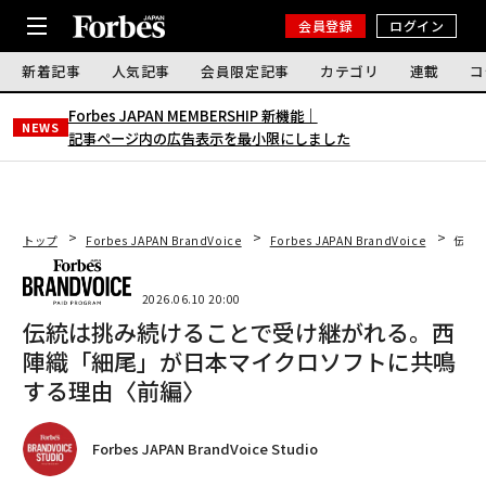
会員登録
ログイン
新着記事
人気記事
会員限定記事
カテゴリ
連載
コ
Forbes JAPAN MEMBERSHIP 新機能｜
NEWS
記事ページ内の広告表示を最小限にしました
トップ
Forbes JAPAN BrandVoice
Forbes JAPAN BrandVoice
伝統
2026.06.10 20:00
伝統は挑み続けることで受け継がれる。西
陣織「細尾」が日本マイクロソフトに共鳴
する理由〈前編〉
Forbes JAPAN BrandVoice Studio