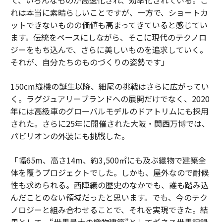
れは本当に素晴らしいことですが、一方で、ショートカ
ットできないものの価値も高まってきていると感じてい
ます。伝統をベースにしながら、そこに現代のテクノロ
ジーをもち込んで、さらに美しいものを追求していく。
それが、自分たちのものづくりの姿勢です」
150cm織機の誕生以降、細尾の挑戦はさらに広がってい
く。ラグジュアリーブランドへの展開だけでなく、2020
年には高級車のグローバルモデルのドアトリムにも採用
された。さらに25年に開催された大阪・関西万博では、
パビリオンの外装にも挑戦した。
「幅65m、高さ14m、約3,500㎡にも及ぶ織物で建築全
体を覆うプロジェクトでした。しかも、屋外なので耐候
性も求められる。西陣織の歴史のなかでも、誰も踏み込
んだことのない領域だったと思います。でも、今のテク
ノロジーと組み合わせることで、それを実現できた。結
果として、“世界最大の織物建築”としてギネス世界記録