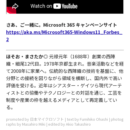
さあ、ご一緒に。Microsoft 365 キャンペーンサイト
https://aka.ms/Microsoft365-Windows11_Forbes_
2
ほそお・まさたか
◎ 元禄元年（1688年）創業の西陣
織・細尾12代目。1978年京都生まれ。音楽活動などを経
て2008年に家業へ。伝統的な西陣織の技術を基盤に、他
分野との接続を図りながら領域を横断し、国内外で高い
評価を受ける。近年はシアスター・ゲイツら現代アーテ
ィストとの協働やテクノロジーとの対話を通じ、工芸を
制度や産業の枠を越えるメディアとして再定義してい
る。
promoted by 日本マイクロソフト | text by Fumihiko Ohashi | photog
raphs by Masahiro Miki | edited by Akio Takashiro