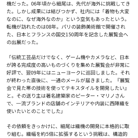
機だった。06年頃から細尾は、先代が海外に挑戦してき
た。しかし成果には結びつかず、社内には「着物も大変
なのに、なぜ海外なのか」という空気もあったという。
転機が訪れたのは08年。パリの装飾美術館で開催され
た、日本とフランスの国交150周年を記念した展覧会へ
の出展だった。
「伝統工芸品だけでなく、ゲーム機やカメラなど、日本
が誇る完成度の高いものづくりを集めた展覧会が非常に
好評で、翌09年にはニューヨークに巡回しました。それ
が終わった直後に、一通のメールが届きました。『展覧
会で見た帯の技術を使ってテキスタイルを開発したい』
と。その送り主は著名建築家のピーター・マリノさん
で、一流ブランドの店舗のインテリアや内装に西陣織を
使いたいとのことでした」
その依頼をきっかけに、細尾は織機の開発に本格的に取
り組む。織幅を約5倍に拡張するという挑戦は、構造的