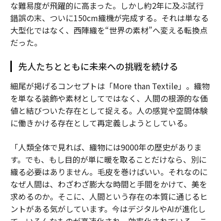
な難易度が飛躍的に高まった。しかし約2年に及ぶ試行
錯誤の末、ついに150cm織機が完成する。それは単なる
大型化ではなく、西陣織を“世界の素材”へ変える転換点
だった。
先人たちとともに未来への挑戦を続ける
細尾が掲げるコンセプトは「More than Textile」。織物
を単なる装飾や素材としてではなく、人間の根源的な価
値と結びついた存在として捉える。人の感覚や空間体験
に働きかける存在として再定義しようとしている。
「人類全体で見れば、織物には9000年の歴史がありま
す。でも、もし目的が単に暖を取ることだけなら、別に
織る必要はありません。毛皮を巻けばいい。それなのに
なぜ人間は、わざわざ膨大な時間と手間をかけて、美を
求めるのか。そこに、人間という存在の本質に通じるヒ
ントがある気がしています。今はデジタルやAIが進化し
て、いろんなものが高速化され、効率化されている。こ