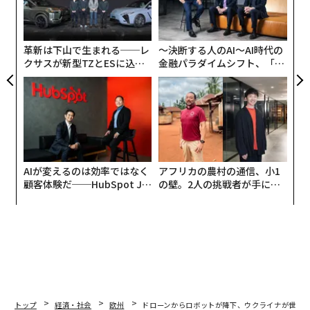
価値は限られるのが現状となっている。
C】
防
ズが
設オ
ムの
が
が
革新は下山で生まれる──レ
〜決断する人のAI〜AI時代の
クサスが新型TZとESに込め
金融パラダイムシフト、「超
た「DISCOVER」の哲学
個別化」の核心 【MUFG×ウ
ェルスナビ×PwC】
AIが変えるのは効率ではなく
アフリカの農村の通信、小1
顧客体験だ──HubSpot Ja
の壁。2人の挑戦者が手にし
panが語る「Grow Better」
た「次なる武器」
な組織のつくり方
トップ
経済・社会
欧州
ドローンからロボットが降下、ウクライナが世界