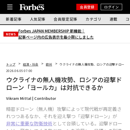
会員登録
ログイン
新着記事
人気記事
会員限定記事
カテゴリ
連載
コ
Forbes JAPAN MEMBERSHIP 新機能｜
NEWS
記事ページ内の広告表示を最小限にしました
トップ
経済・社会
欧州
ウクライナの無人機攻勢、ロシアの迎撃ドローン
2026.06.05 07:00
ウクライナの無人機攻勢、ロシアの迎撃ド
ローン「ヨールカ」は対抗できるか
Vikram Mittal | Contributor
精密ドローン（無人機）攻撃によって現代戦が再定義さ
れつつあるなか、それを迎え撃つ「迎撃ドローン」が
非常に重要な防衛技術
として台頭している。迎撃ドロー