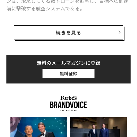
ンは、飛来してくる敵ドローンを追尾し、目標への到達
前に撃破する航空システムである。
ロシア・ウクライナ戦争では現在、双方が迎撃ドローン
を防空網に組み込んでおり、その重要な実験の場になっ
続きを見る
ている。ウクライナ軍はさまざまな迎撃ドローンを配備
し、ロシア側によるドローン攻撃に対して大量に投入す
るようになっている。一方、ロシア軍による取り組みは
これまで限定的なものにとどまっている。ロシア側が主
無料のメールマガジンに登録
に用いているのは「
ヨールカ
」（ロシア語で「モミの
無料登録
木」、あるいはクリスマスや年始を迎えるためそれに装
飾を施したツリー）と呼ばれるシステムであり、これは
「撃ち放し」方式の小型の運動エネルギー撃破型ドロー
ンである。
ヨールカは2025年に配備されて以来、ロシア軍の人員に
パ
一定の防護を提供してきた。しかし、運動エネルギーの
技
みを利用する撃破方式と生産数の少なさから、実戦での
無
目