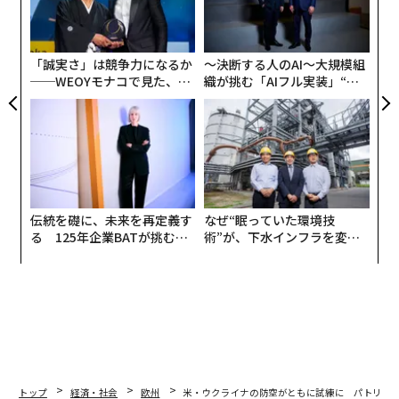
価値は限られるのが現状となっている。
防
の
ン
「誠実さ」は競争力になるか
〜決断する人のAI〜大規模組
──WEOYモナコで見た、く
織が挑む「AIフル実装」“使
ら寿司の経営哲学
う”企業から“動く”企業へ【N
TTドコモビジネス×PwC】
伝統を礎に、未来を再定義す
なぜ“眠っていた環境技
る 125年企業BATが挑むス
術”が、下水インフラを変え
モークレスな未来
たのか──産総研×月島JFE
アクアソリューションの10年
トップ
経済・社会
欧州
米・ウクライナの防空がともに試練に パトリオ