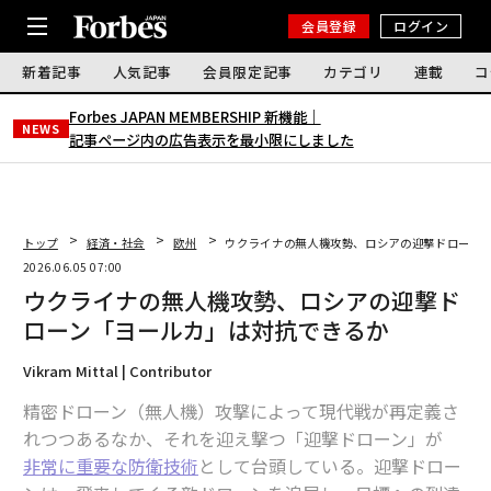
会員登録
ログイン
新着記事
人気記事
会員限定記事
カテゴリ
連載
コ
Forbes JAPAN MEMBERSHIP 新機能｜
NEWS
記事ページ内の広告表示を最小限にしました
トップ
経済・社会
欧州
ウクライナの無人機攻勢、ロシアの迎撃ドローン
2026.06.05 07:00
ウクライナの無人機攻勢、ロシアの迎撃ド
ローン「ヨールカ」は対抗できるか
Vikram Mittal | Contributor
精密ドローン（無人機）攻撃によって現代戦が再定義さ
れつつあるなか、それを迎え撃つ「迎撃ドローン」が
非常に重要な防衛技術
として台頭している。迎撃ドロー