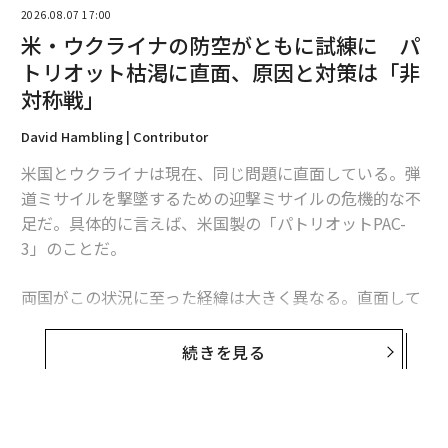
2026.08.07 17:00
米・ウクライナの防空がともに試練に パ
トリオット枯渇に直面、原因と対策は「非
対称戦」
David Hambling | Contributor
米国とウクライナは現在、同じ問題に直面している。弾
翻訳・編集＝江戸伸禎
道ミサイルを撃墜するための迎撃ミサイルの危機的な不
足だ。具体的に言えば、米国製の「パトリオットPAC-
3」のことだ。
2026年9月号発売中
両国がこの状況に至った経緯は大きく異なる。直面して
最新号の購入はこちらから
いる課題は本質的に同じだが、模索する解決策もまた大
きく異なるものになるかもしれない。これは非対称戦、
続きを見る
つまり敵に貴重な資源をより多く消耗させる方法をめぐ
メンバーシップに登録する
る問題であり、この分野では、相手よりも多くの資金を
投入できることを頼みにしてきた米国防総省よりも、限
られた資源で戦ってきたウクライナに分がある。