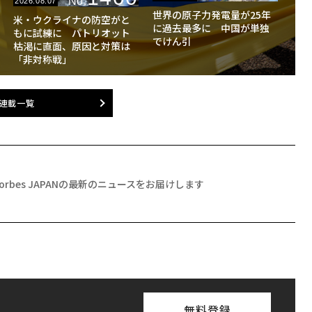
No.
2026.08.07
世界の原子力発電量が25年
米・ウクライナの防空がと
に過去最多に 中国が単独
もに試練に パトリオット
でけん引
枯渇に直面、原因と対策は
「非対称戦」
連載一覧
Forbes JAPANの最新のニュースをお届けします
無料登録