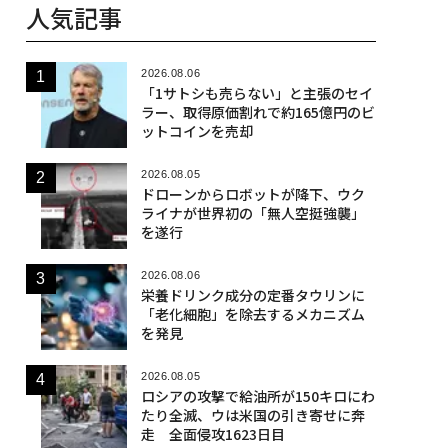
人気記事
2026.08.06
「1サトシも売らない」と主張のセイ
ラー、取得原価割れで約165億円のビ
ットコインを売却
2026.08.05
ドローンからロボットが降下、ウク
ライナが世界初の「無人空挺強襲」
を遂行
2026.08.06
栄養ドリンク成分の定番タウリンに
「老化細胞」を除去するメカニズム
を発見
2026.08.05
ロシアの攻撃で給油所が150キロにわ
たり全滅、ウは米国の引き寄せに奔
走 全面侵攻1623日目