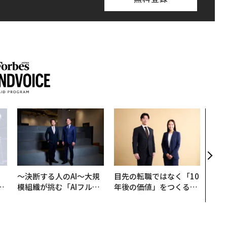
内製
ィン
ジー
代フ
〜決断する人のAI〜大規
目先の転職ではなく「10
は
模組織が挑む「AIフル実
年後の価値」をつくる─
ク
装」“使う”企業から“動
─アサインの長期伴走型
れ
く”企業へ【NTTドコモ
支援とは
I
ビジネス×PwC】