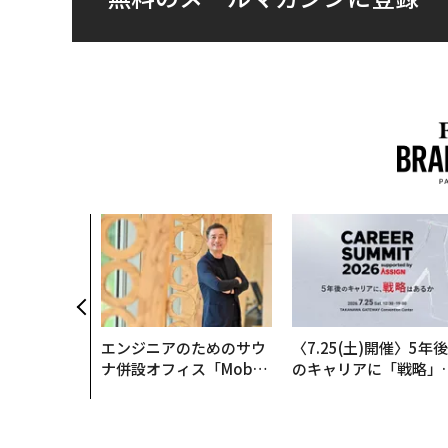
エンジニアのためのサウ
〈7.25(土)開催〉5年後
ナ併設オフィス「Mobiu
のキャリアに「戦略」
s Park」がオープン──
あるか。トップエグゼ
タマディックが健康経営
ティブのキャリアに触
を徹底する理由
る1日│CAREER SUMM