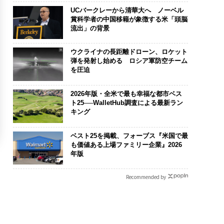
UCバークレーから清華大へ ノーベル
賞科学者の中国移籍が象徴する米「頭脳
流出」の背景
ウクライナの長距離ドローン、ロケット
弾を発射し始める ロシア軍防空チーム
を圧迫
2026年版・全米で最も幸福な都市ベス
ト25──WalletHub調査による最新ラン
キング
ベスト25を掲載、フォーブス『米国で最
も価値ある上場ファミリー企業』2026
年版
Recommended by