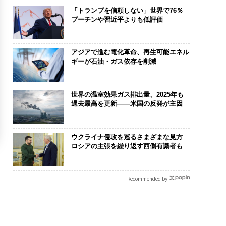
「トランプを信頼しない」世界で76％
プーチンや習近平よりも低評価
アジアで進む電化革命、再生可能エネル
ギーが石油・ガス依存を削減
世界の温室効果ガス排出量、2025年も
過去最高を更新——米国の反発が主因
ウクライナ侵攻を巡るさまざまな見方
ロシアの主張を繰り返す西側有識者も
Recommended by