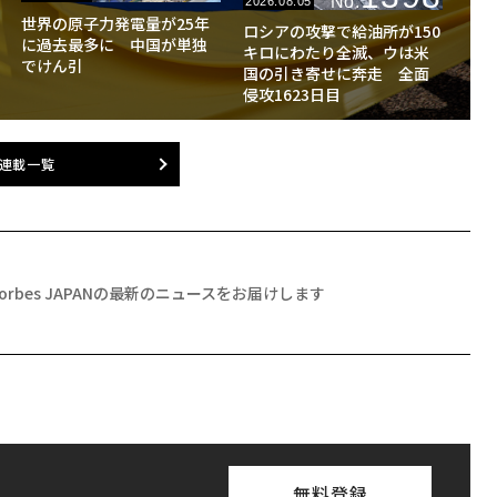
No.
2026.08.05
世界の原子力発電量が25年
ロシアの攻撃で給油所が150
に過去最多に 中国が単独
キロにわたり全滅、ウは米
でけん引
国の引き寄せに奔走 全面
侵攻1623日目
連載一覧
Forbes JAPANの最新のニュースをお届けします
無料登録