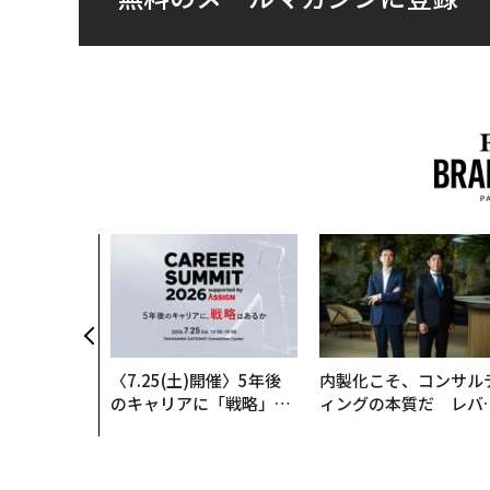
〈7.25(土)開催〉5年後
内製化こそ、コンサル
のキャリアに「戦略」は
ィングの本質だ レバ
あるか。トップエグゼク
ジーズが実践する、次
ティブのキャリアに触れ
代ファームの全貌
る1日│CAREER SUMMI