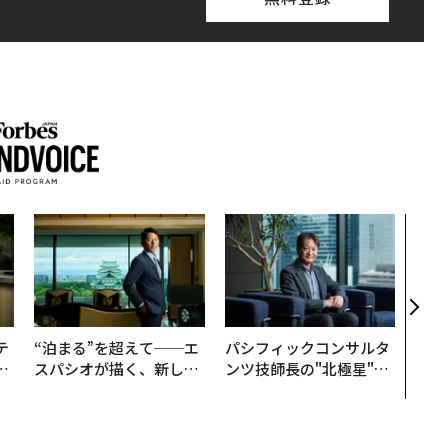
アフ
小1
手に
テ
“泊まる”を超えて──エ
パシフィックコンサルタ
レ
スパシオが描く、新しい
ンツ技師長の"北極星"。
世
日本のラグジュアリー
災害への無力感を乗り越
（前編）
え見つけた、防災一筋20
年の答え