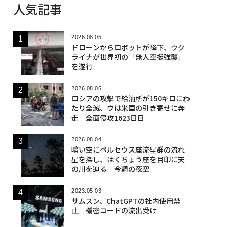
人気記事
2026.08.05
ドローンからロボットが降下、ウク
ライナが世界初の「無人空挺強襲」
を遂行
2026.08.05
ロシアの攻撃で給油所が150キロにわ
たり全滅、ウは米国の引き寄せに奔
走 全面侵攻1623日目
2026.08.04
暗い空にペルセウス座流星群の流れ
星を探し、はくちょう座を目印に天
の川を辿る 今週の夜空
2023.05.03
サムスン、ChatGPTの社内使用禁
止 機密コードの流出受け