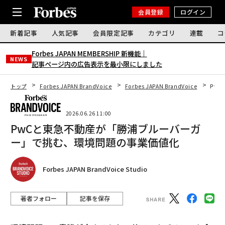
会員登録
ログイン
新着記事
人気記事
会員限定記事
カテゴリ
連載
コ
Forbes JAPAN MEMBERSHIP 新機能｜
NEWS
記事ページ内の広告表示を最小限にしました
トップ
Forbes JAPAN BrandVoice
Forbes JAPAN BrandVoice
Pw
2026.06.26 11:00
PwCと東急不動産が「勝浦ブルーバーガ
ー」で挑む、環境問題の事業価値化
Forbes JAPAN BrandVoice Studio
著者フォロー
記事を保存