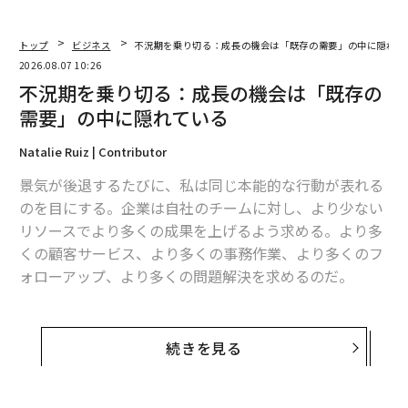
トップ
ビジネス
不況期を乗り切る：成長の機会は「既存の需要」の中に隠れて
2026.08.07 10:26
不況期を乗り切る：成長の機会は「既存の
需要」の中に隠れている
Natalie Ruiz | Contributor
景気が後退するたびに、私は同じ本能的な行動が表れる
のを目にする。企業は自社のチームに対し、より少ない
リソースでより多くの成果を上げるよう求める。より多
くの顧客サービス、より多くの事務作業、より多くのフ
ォローアップ、より多くの問題解決を求めるのだ。
しかし、不況を乗り越えてより強く成長する企業は、
往々にして異なるアプローチをとる。彼らは、自社の社
続きを見る
員が時間と注意を注ぐべき対象を、より厳格に見極め
る。レジリエンス（回復力）とは、より多くの仕事をこ