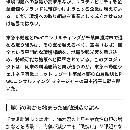
環境問題への意識が高まるなか、サステナビリティを企
業価値やブランドに結びつけようとする企業は増えてい
る。だが、環境への取り組みを事業として成立させるの
は容易ではない。
東急不動産とPwCコンサルティングが千葉県勝浦市で進
める取り組みは、その壁を越えるべく、藻場（もば）保
全という専門的な環境課題を、地域や観光客を巻き込
み、持続可能な施策へと昇華させている。このプロジェ
クトは、従来の環境施策と何が違うのか。東急不動産ウ
ェルネス事業ユニット リゾート事業本部の白倉弘規とP
wCコンサルティング マネージャーの田中裕子に話を聞
いた。
勝浦の海から始まった価値創造の試み
千葉県勝浦市では近年、海水温の上昇や植食性魚類の増
加などを背景に、海藻が減少する「磯焼け」が課題とな