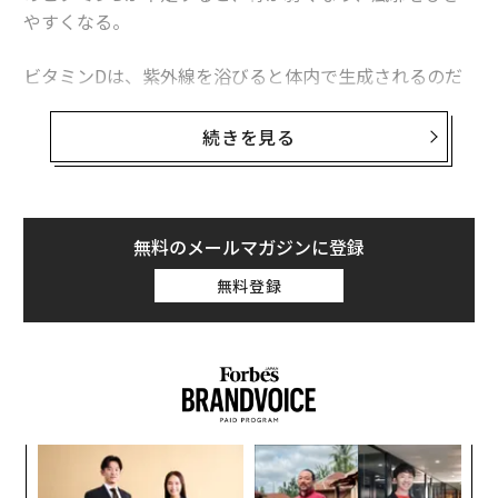
やすくなる。
ビタミンDは、紫外線を浴びると体内で生成されるのだ
が、近年の猛暑のなかでの日光浴は危険な行為だ。それ
どころか、夏に外出を控える人や、日焼け止めや紫外線
続きを見る
カット衣料で何重にも紫外線をカットする人が増えてい
る。今の時代、どうしたら十分なビタミンDを得ること
ができるのだろう。
無料のメールマガジンに登録
無料登録
伝
る