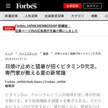
会員登録
ログイン
新着記事
人気記事
会員限定記事
カテゴリ
連載
コ
Forbes JAPAN MEMBERSHIP 新機能｜
NEWS
記事ページ内の広告表示を最小限にしました
トップ
ライフスタイル
健康
日焼け止めと猛暑が招くビタミンD欠乏。専
2026.06.11 07:15
日焼け止めと猛暑が招くビタミンD欠乏。
専門家が教える夏の新常識
Forbes JAPAN Web-News | Forbes JAPAN
編集部
ビタミンDは、カルシウムとリンの吸収を促し骨の形成
を助ける。また免疫機能を調整する働きもある。そのた
めビタミンDが不足すると、骨が弱くなり、風邪をひき