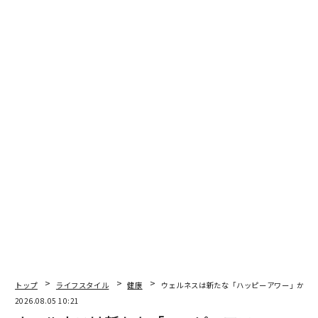
理由は、猛暑がつらい、紫外線が気になる、熱中症が心
配など。男女とも同様の理由で外出を控えているが、と
くに女性にその傾向が強い。
トップ
ライフスタイル
健康
ウェルネスは新たな「ハッピーアワー」か？ 社
2026.08.05 10:21