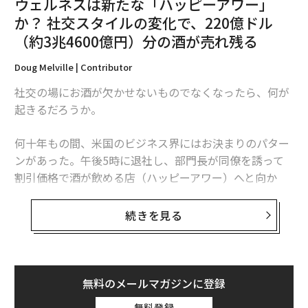
ウェルネスは新たな「ハッピーアワー」
か？ 社交スタイルの変化で、220億ドル
（約3兆4600億円）分の酒が売れ残る
Doug Melville | Contributor
ビタミンDは、午前10時から午後3時の間に、夏なら半袖
短パンで5〜10分ほど直射日光に当たることで必要量が
社交の場にお酒が欠かせないものでなくなったら、何が
生成されると言われている。もちろん、日焼け止めを塗
起きるだろうか。
ってしまうとビタミンDは生成されない。窓越しの日光
も効果がない。10分間も強い紫外線に肌をさらせば確実
何十年もの間、米国のビジネス界にはお決まりのパター
に日焼けをするので、真夏にこの方法は推奨できない。
ンがあった。午後5時に退社し、部門長が同僚を誘って
割引価格で酒が飲める店（ハッピーアワー）へと向か
東京慈恵会医科大学の臨床検査医学講座担当教授の越智
い、カクテルを片手に一日の仕事の疲れを癒やすのだ。
小枝氏も、「ビタミンDのために“計算して日に当た
今日、その慣習が静かに、しかし決定的に変わりつつあ
続きを見る
る”ということ自体、現代ではかなり難しい」と指摘し
る。
ている。そこで、「紫外線対策をやめる必要はありませ
ん。食事やサプリメントなども含めて、ビタミンDをど
今日、ハッピーアワーはかつてのような文化的影響力を
う確保するかを考える時代になっていると思います」と
失っている。そして、その背景にあるデータは、より大
無料のメールマガジンに登録
話す。
きなトレンドである「ウェルネス最優先」を物語ってい
無料登録