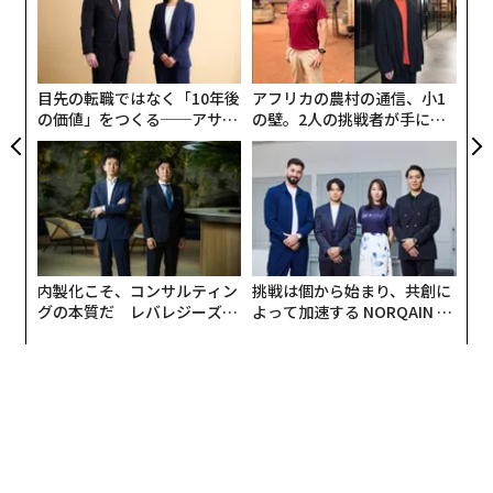
モ
な
術
た
ア
サプリメントをはじめとするウェルネス事業を展開する
目先の転職ではなく「10年後
アフリカの農村の通信、小1
の価値」をつくる──アサイ
の壁。2人の挑戦者が手にし
スピックは、インターネット調査会社に登録した20〜60
ンの長期伴走型支援とは
た「次なる武器」
代の男女1000人を対象に、夏の生活実態とビタミンDに
関する調査を実施した。それによると、昨年の夏に外出
を控えた人は、「よく控えた」と「ときどき控えた」を
あわせて65パーセントにものぼった。年代と男女別で見
ると、40代女性は79パーセント、60代女性は81パーセ
ントも控えている。
内製化こそ、コンサルティン
挑戦は個から始まり、共創に
グの本質だ レバレジーズが
よって加速する NORQAIN JA
実践する、次世代ファームの
PAN 特別座談会
全貌