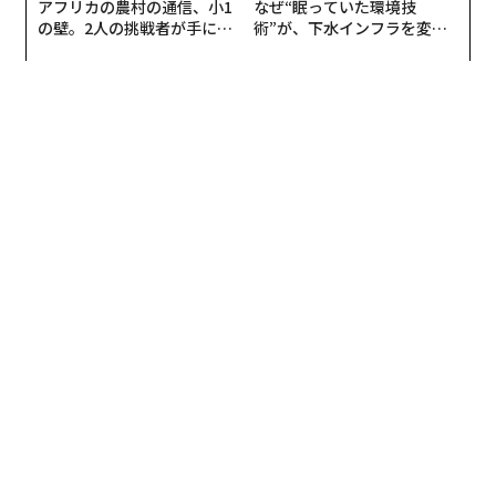
アフリカの農村の通信、小1
なぜ“眠っていた環境技
意識的な気づきであり、努力なのです」
ビタミンDは、サケ、サバ、イワシなどの魚類やきのこ
の壁。2人の挑戦者が手にし
術”が、下水インフラを変え
類に含まれるが、食事から十分な量を摂取するのは難し
た「次なる武器」
たのか──産総研×月島JFE
従来のハッピーアワーの静かな衰退
いため、サプリの併用となるわけだ。
アクアソリューションの10年
仕事終わりのバーの賑わいは、3つの大きな変化によっ
ビタミンD不足は、始めのうちは自覚症状がないので気
て揺さぶられている。
づきにくい。だが重症になると、疲れやすくなったり、
気分が落ち込んだり、風邪をひきやすくなったりするの
第一に、リモートワークやハイブリッドワークの普及に
で注意が必要だ。夏に外に出られない、または紫外線を
より、オフィスからバーへの自然な移行が弱まった。物
浴びたくないという人は、食事とサプリでビタミンDを
理的に同じ場所にいる従業員が減ったため、自発的なグ
補うといいだろう。
ループの集まりはまれになり、計画するのも難しくなっ
ている。かつて同僚たちを付き合いの飲みに引き寄せて
プレスリリース
いた社会的引力は消散してしまったのだ。
文 ＝ 金井哲夫
第二に、人々はより早く帰宅するようになり、睡眠やワ
ークアウト、家族との時間を優先している。また、深夜
の飲酒をコーヒーを片手にした懇親会やウェルネスをテ
2026年9月号発売中
ーマにした集まりに置き換える人もいる。