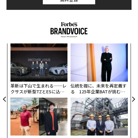
る。ウェルネス産業全体は著しく持続的な成長を遂げて
おり、2025年には6.7兆ドル（約1050兆円）を突破、今
後数年で10兆ドル（約1570兆円）に迫ると予測されてい
る。健康やウェルネスを重視するライフスタイルへの需
要が社交のあり方を再構築するなか、世界のアルコール
業界は推定220億ドル（約3兆4600億円）相当の売れ残
〈7
った蒸留酒（スピリッツ）を抱えており、これは過去10
ャ
年間で最大の在庫未処理だという。
ト
「
リア
左右
UM
ワシントンD.C.のウェルネスファシリテーターで、ヨガ
T
やピラティスも教えるアリサ・ウィルミナは、26歳でワ
日
革新は下山で生まれる──レ
伝統を礎に、未来を再定義す
インソムリエの資格を取得した後、ヘルス＆フィットネ
クサスが新型TZとESに込め
る 125年企業BATが挑むス
スのキャリアに身を投じた。転身の理由を尋ねると、彼
た「DISCOVER」の哲学
モークレスな未来
女は明快に答えた。「自分の未来をコントロールしたか
ったのです。病気になる『前』に、健康管理をしたいと
考えました。これは、食事や生活からすべての楽しみを
奪うという意味ではありません。今のウェルネスとは、
将来の幸福のために、より健康的な選択をしようという