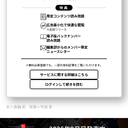
文＝眞鍋 武 写真＝平岩 享