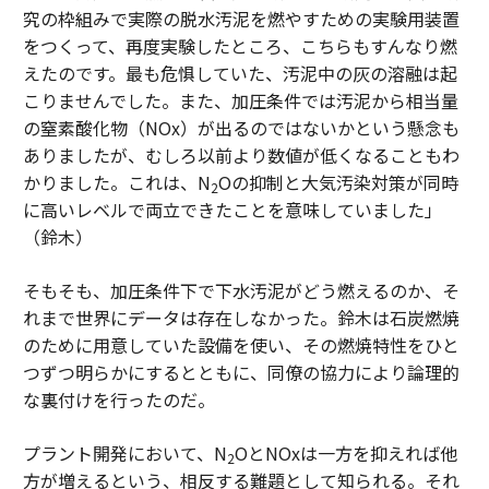
究の枠組みで実際の脱水汚泥を燃やすための実験用装置
をつくって、再度実験したところ、こちらもすんなり燃
えたのです。最も危惧していた、汚泥中の灰の溶融は起
こりませんでした。また、加圧条件では汚泥から相当量
の窒素酸化物（NOx）が出るのではないかという懸念も
ありましたが、むしろ以前より数値が低くなることもわ
かりました。これは、N
Oの抑制と大気汚染対策が同時
2
に高いレベルで両立できたことを意味していました」
（鈴木）
そもそも、加圧条件下で下水汚泥がどう燃えるのか、そ
れまで世界にデータは存在しなかった。鈴木は石炭燃焼
のために用意していた設備を使い、その燃焼特性をひと
つずつ明らかにするとともに、同僚の協力により論理的
な裏付けを行ったのだ。
プラント開発において、N
OとNOxは一方を抑えれば他
2
方が増えるという、相反する難題として知られる。それ