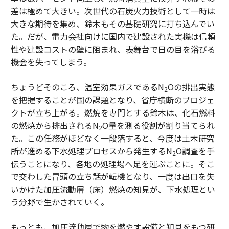
差は極めて大きい。次世代の石炭火力技術として一時は
大きな期待を集め、鈴木もその基礎研究に打ち込んでい
た。だが、電力会社向けに国内で建設された実機は信頼
性や建設コストの壁に阻まれ、表舞台で日の目を浴びる
機会を失ってしまう。
ちょうどそのころ、温室効果ガスであるN
Oの排出実態
2
を把握することが国の課題となり、省庁横断のプロジェ
クトが立ち上がる。燃焼を専門とする鈴木は、化石燃料
の燃焼から排出されるN
O量を測る役割が割り当てられ
2
た。この任務がほどなく一段落すると、今度は土木研究
所が進める下水処理プロセスから発生するN
O調査を手
2
伝うことになり、各地の処理場へ足を運ぶことに。そこ
で交わした冒頭の立ち話が転機となり、一度は出口を失
いかけた加圧流動層（床）燃焼の知見が、下水処理とい
う分野で生かされていく。
もっとも、加圧流動層で物を燃やす設備と知見をもつ研