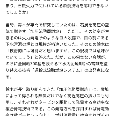
まり、石炭火力で使われている燃焼技術を応用できない
でしょうか」
当時、鈴木が専門で研究していたのは、石炭を高圧の空
気で燃やす「加圧流動層燃焼」。ただし、その効率が生
きるのは火力発電所のような巨大設備で、目の前にある
下水汚泥の炉とは規模が桁違いだった。そのため鈴木は
「技術的には可能だと思いますが、この規模では意味が
ないでしょう」と答えた。だが、この何気ない会話が、
のちに全国約300基を数える下水汚泥焼却炉の常識を塗
り替える技術「過給式流動燃焼システム」の出発点にな
る。
鈴木が長年取り組んできた「加圧流動層燃焼」は、燃焼
によって得られる蒸気だけでなく高温高圧の排ガスも利
用し、それぞれがタービンを駆動して発電する高効率な
複合発電技術である。この発電方式を採用すれば発電効
率は数パーセント向上し、燃料消費量に換算すればその