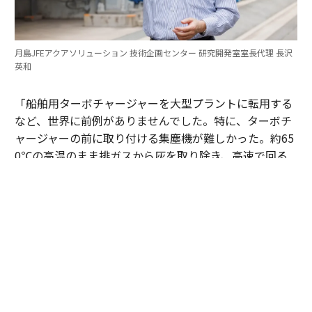
月島JFEアクアソリューション 技術企画センター 研究開発室室長代理 長沢
英和
「船舶用ターボチャージャーを大型プラントに転用する
など、世界に前例がありませんでした。特に、ターボチ
ャージャーの前に取り付ける集塵機が難しかった。約65
0℃の高温のまま排ガスから灰を取り除き、高速で回る
ターボチャージャーの羽根を灰で摩耗させないようにし
なくてはなりません。改良を重ね、耐熱性とフィルター
の耐久性を両立する集塵機を自社でつくり上げました」
（長沢）
ターボチャージャーの駆動に不可欠な650℃の排ガスを
維持しながら、同時に繊細なセラミック製フィルターの
損壊を防ぐ──独自の灰抜出機構を、多くの工夫と試行
錯誤のなか開発した。産総研の基礎研究が示した加圧燃