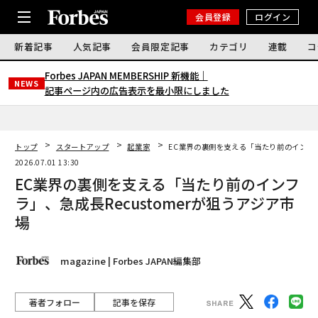
会員登録
ログイン
新着記事
人気記事
会員限定記事
カテゴリ
連載
コ
Forbes JAPAN MEMBERSHIP 新機能｜
NEWS
記事ページ内の広告表示を最小限にしました
トップ
スタートアップ
起業家
EC業界の裏側を支える「当たり前のインフラ」
2026.07.01 13:30
EC業界の裏側を支える「当たり前のインフ
ラ」、急成長Recustomerが狙うアジア市
場
magazine | Forbes JAPAN編集部
著者フォロー
記事を保存