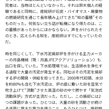
究者は、当時ほとんどいなかった。それは鈴木個人の経
験であると同時に、産総研が石炭・バイオマス・廃棄物
の燃焼研究を通じて長年積み上げてきた“知の蓄積”その
ものだった。何気ない立ち話が転機になり得たのは、こ
の蓄積があったからにほかならない。声をかけられたそ
のとき、応えられる知を、産総研はすでにもっていたの
だ。
時を同じくして、下水汚泥焼却炉を手がける主力メーカ
ーの月島機械（現：月島JFEアクアソリューション）も
出口を探していた。下水処理場では、生活排水を浄化す
る過程で大量の汚泥が発生する。同社はその汚泥を焼却
する炉の開発・供給を担ってきた。2000年代初頭、水分
を約80%も含む下水汚泥は、炉の底に敷いた砂を空気で
吹き上げて“流動”させた高温の砂の中で燃やす「気泡式
流動床炉」方式が主流だった。ただし、この焼却には2
つの課題があった。ひとつは、大量の砂を流動させ続け
る送風に莫大な電力を使うこと。もうひとつは、焼却時