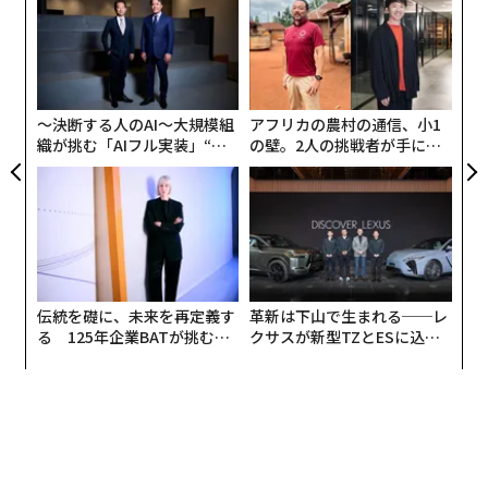
「超
ャ
×ウ
ト
るか
“
リア
、く
シ
UM
グ
〜決断する人のAI〜大規模組
アフリカの農村の通信、小1
織が挑む「AIフル実装」“使
の壁。2人の挑戦者が手にし
う”企業から“動く”企業へ【N
た「次なる武器」
TTドコモビジネス×PwC】
伝統を礎に、未来を再定義す
革新は下山で生まれる──レ
る 125年企業BATが挑むス
クサスが新型TZとESに込め
モークレスな未来
た「DISCOVER」の哲学