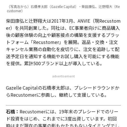
（写真左から）石橋孝太郎（Gazelle Capital）・柴田康弘、辻野翔大（Re
customer）
柴田康弘と辻野翔大は2017年3月、ANVIE（現Recustom
er）を共同創業した。同社は、EC事業者向けに商品購入
後の顧客体験の向上や顧客接点の構築を支援するプラッ
トフォーム「Recustomer」を展開。返品・交換・注文
キャンセル業務の自動化を皮切りに、注文を追跡して配
送予定日を通知する機能やお試し購入を可能にする機能
を提供。累計500ブランド以上が導入している。
advertisement
Gazelle Capitalの石橋孝太郎は、プレシードラウンドか
らRecustomerに参画し、継続して支援している。
石橋：
Recustomerには、19年末のプレシードでのリー
ド投資をはじめ、これまでに3度出資しています。初回
時はまだ現在の事業の影もかたちもないタイミングでし