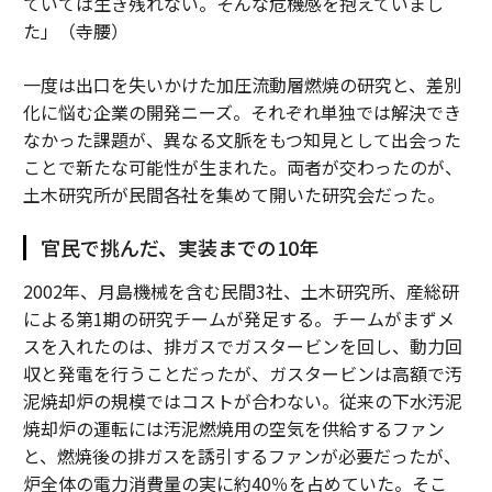
ていては生き残れない。そんな危機感を抱えていまし
た」（寺腰）
一度は出口を失いかけた加圧流動層燃焼の研究と、差別
化に悩む企業の開発ニーズ。それぞれ単独では解決でき
なかった課題が、異なる文脈をもつ知見として出会った
ことで新たな可能性が生まれた。両者が交わったのが、
土木研究所が民間各社を集めて開いた研究会だった。
官民で挑んだ、実装までの10年
2002年、月島機械を含む民間3社、土木研究所、産総研
による第1期の研究チームが発足する。チームがまずメ
スを入れたのは、排ガスでガスタービンを回し、動力回
収と発電を行うことだったが、ガスタービンは高額で汚
泥焼却炉の規模ではコストが合わない。従来の下水汚泥
焼却炉の運転には汚泥燃焼用の空気を供給するファン
と、燃焼後の排ガスを誘引するファンが必要だったが、
炉全体の電力消費量の実に約40％を占めていた。そこ