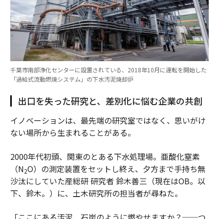
千葉市南部浄化センターに設置されている、2018年10月に運転を開始した
「過給式流動燃焼システム」の下水汚泥焼却炉
出口を失った研究と、差別化に悩む企業の共創
イノベーションは、最先端の研究室ではなく、思いがけ
ない場所から生まれることがある。
2000年代初頭、関東のとある下水処理場。亜酸化窒素
（N
O）の測定装置をセットし終え、夕方まで手持ち無
2
沙汰にしていた産総研 研究者 鈴木善三（現在はOB。以
下、鈴木。）に、土木研究所の担当者が尋ねた。
「ここにある汚泥、石炭のように燃やせますか？──つ