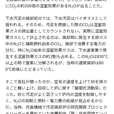
にCO
の約300倍の温室効果があるN
Oが出ることだ。
2
2
下水汚泥の焼却処分では、下水汚泥はバイオマスとして
扱われる。そのため、汚泥を燃焼した際のCO
は温室効
2
果ガスの排出量としてカウントされない。実際に温室効
果ガスとして計上されるのは、焼却時に発生する排ガス
中のN
Oと補助燃料由来のCO
、焼却で消費する電力の
2
2
分だ。特にN
O由来の温室効果ガスは、下水道事業で発
2
生する温室効果ガスの約2割も占める。このN
Oは850℃
2
以上の熱で窒素に分解されるが、当時の通常焼却は80
0℃前後にとどまっていた。
そこで各社が競ったのが、空気の速度を上げて砂を排ガ
スごと舞い上げ、回収して炉に戻す「循環式流動床」だ
った。砂と汚泥がよく混ざって炉内の温度を制御しやす
く、N
Oの抑制と燃料・電力費の削減が見込めるから
2
だ。当時、月島機械で汚泥焼却炉の研究開発プロジェク
トリーダーを務めていた寺腰和由（現：月島環境エンジ