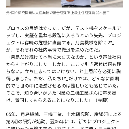
元･国立研究開発法人産業技術総合研究所 上級主任研究員 鈴木善三
プロセスの目処は立った。だが、テスト機をスケールア
ップし、実証を重ねる段階に入ろうという矢先、プロジ
ェクトは存続の危機に直面する。月島機械を除く2社
が、それぞれの社内事情で撤退を決めたのだ。
「月島だけ続けて本当に大丈夫なのか、という声は社内
からも上がりました。しかし、ここで引き返せば何も残
らない。立ち止まってはいけない、と上層部を必死に説
得しました。ただ、私たち1社だけでは、どんなに画期
的でも世の中に浸透させるのは難しいとも感じていた。
そこで、知り合いがいた同業の三機工業さんに声を掛
け、賛同してもらえることになりました」（寺腰）
05年、月島機械、三機工業、土木研究所、産総研による
第2期の研究が始動。翌06年には、新たにプロジェクト
に加わった三機工業の尽力により、北海道・長万部町