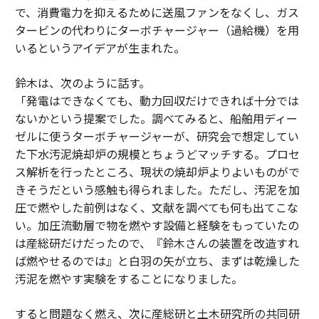
で、消費電力を抑えるために送風ファンをなくし、ガス
タービンの代わりにターボチャージャー（過給機）を用
いるというアイデアが生まれた。
鈴木は、次のように話す。
「発電はできなくても、動力回収だけできれば十分では
ないかという提案でした。調べてみると、船舶用ディー
ゼルに使うターボチャージャーが、研究会で想定してい
た下水汚泥焼却炉の規模とちょうどマッチする。プロセ
ス解析を行ったところ、現状の焼却炉よりよいものがで
きそうだという感触も得られました。ただし、汚泥を加
圧で燃やした前例はなく、文献を調べても何も出てこな
い。加圧流動層で物を燃やす設備と経験をもっていたの
は産総研だけだったので、『鈴木さんの装置を改造すれ
ば燃やせるのでは』と白羽の矢が立ち、まずは乾燥した
汚泥を燃やす実験をすることになりました。
すると問題なく燃え、次に産総研と土木研究所の共同研