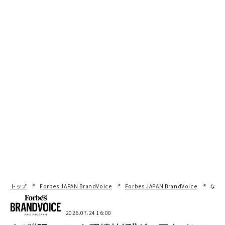
トップ
Forbes JAPAN BrandVoice
Forbes JAPAN BrandVoice
なぜ
2026.07.24 16:00