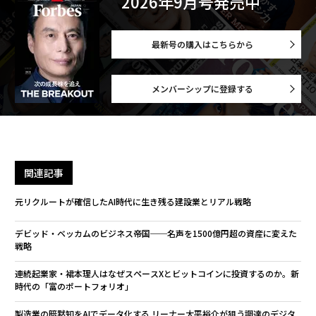
2026年9月号発売中
最新号の購入はこちらから
メンバーシップに登録する
関連記事
元リクルートが確信したAI時代に生き残る建設業とリアル戦略
デビッド・ベッカムのビジネス帝国──名声を1500億円超の資産に変えた
戦略
連続起業家・裙本理人はなぜスペースXとビットコインに投資するのか。新
時代の「富のポートフォリオ」
製造業の暗黙知をAIでデータ化する リーナー大平裕介が狙う調達のデジタ