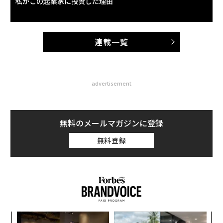
私がこの起業家に投資した理由
連載一覧
advertisement
無料のメールマガジンに登録
無料登録
代の
〈7