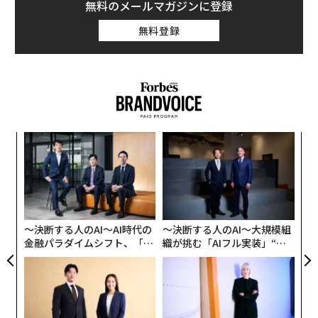
無料のメールマガジンに登録
無料登録
A
顧客
pa
「
な
3
C
る
〜決断する人のAI〜AI時代の
〜決断する人のAI〜大規模組
金融パラダイムシフト、「超
織が挑む「AIフル実装」“使
個別化」の核心 【MUFG×ウ
う”企業から“動く”企業へ【N
ェルスナビ×PwC】
TTドコモビジネス×PwC】