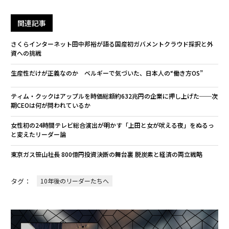
関連記事
さくらインターネット田中邦裕が語る国産初ガバメントクラウド採択と外
資への挑戦
生産性だけが正義なのか ベルギーで気づいた、日本人の“働き方OS”
ティム・クックはアップルを時価総額約632兆円の企業に押し上げた──次
期CEOは何が問われているか
女性初の24時間テレビ総合演出が明かす「上田と女が吠える夜」をぬるっ
と変えたリーダー論
東京ガス笹山社長 800億円投資決断の舞台裏 脱炭素と経済の両立戦略
タグ：
10年後のリーダーたちへ