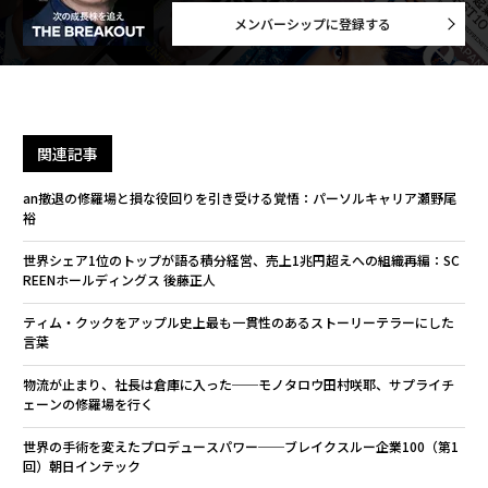
メンバーシップに登録する
関連記事
an撤退の修羅場と損な役回りを引き受ける覚悟：パーソルキャリア瀬野尾
裕
世界シェア1位のトップが語る積分経営、売上1兆円超えへの組織再編：SC
REENホールディングス 後藤正人
ティム・クックをアップル史上最も一貫性のあるストーリーテラーにした
言葉
物流が止まり、社長は倉庫に入った──モノタロウ田村咲耶、サプライチ
ェーンの修羅場を行く
世界の手術を変えたプロデュースパワー──ブレイクスルー企業100（第1
回）朝日インテック