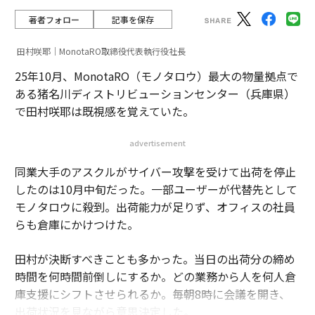
著者フォロー
記事を保存
田村咲耶｜MonotaRO取締役代表執行役社長
25年10月、MonotaRO（モノタロウ）最大の物量拠点で
ある猪名川ディストリビューションセンター（兵庫県）
で田村咲耶は既視感を覚えていた。
advertisement
同業大手のアスクルがサイバー攻撃を受けて出荷を停止
したのは10月中旬だった。一部ユーザーが代替先として
モノタロウに殺到。出荷能力が足りず、オフィスの社員
らも倉庫にかけつけた。
田村が決断すべきことも多かった。当日の出荷分の締め
時間を何時間前倒しにするか。どの業務から人を何人倉
庫支援にシフトさせられるか。毎朝8時に会議を開き、
出荷状況を見ながら意思決定した。