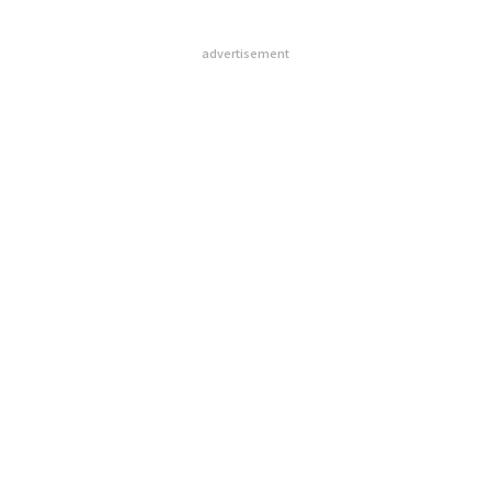
advertisement
無料のメールマガジンに登録
無料登録
挑
よっ
PA
“
オ
ジ
パシフィックコンサルタンツ
アフリカの農村の通信、小1