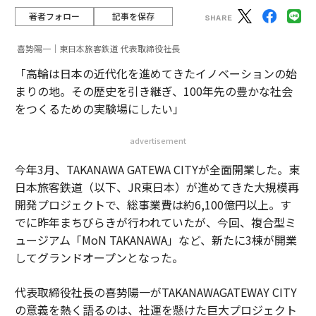
著者フォロー
記事を保存
喜㔟陽一｜東日本旅客鉄道 代表取締役社長
「高輪は日本の近代化を進めてきたイノベーションの始
まりの地。その歴史を引き継ぎ、100年先の豊かな社会
をつくるための実験場にしたい」
advertisement
今年3月、TAKANAWA GATEWA CITYが全面開業した。東
日本旅客鉄道（以下、JR東日本）が進めてきた大規模再
開発プロジェクトで、総事業費は約6,100億円以上。す
でに昨年まちびらきが行われていたが、今回、複合型ミ
ュージアム「MoN TAKANAWA」など、新たに3棟が開業
してグランドオープンとなった。
代表取締役社長の喜㔟陽一がTAKANAWAGATEWAY CITY
の意義を熱く語るのは、社運を懸けた巨大プロジェクト