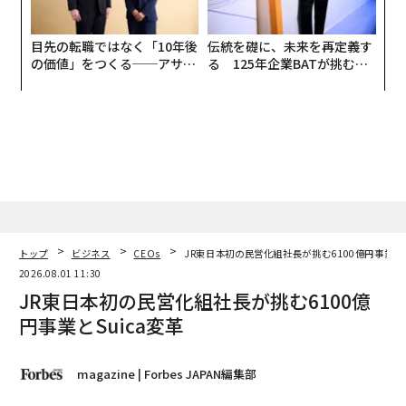
目先の転職ではなく「10年後
伝統を礎に、未来を再定義す
の価値」をつくる──アサイ
る 125年企業BATが挑むス
ンの長期伴走型支援とは
モークレスな未来
トップ
ビジネス
CEOs
JR東日本初の民営化組社長が挑む6100億円事業とS
2026.08.01 11:30
JR東日本初の民営化組社長が挑む6100億
円事業とSuica変革
magazine | Forbes JAPAN編集部