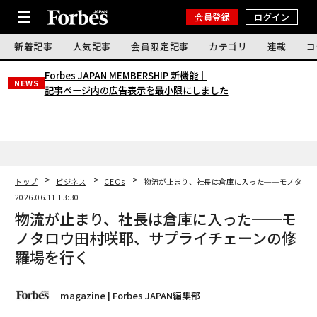
会員登録
ログイン
新着記事
人気記事
会員限定記事
カテゴリ
連載
コ
Forbes JAPAN MEMBERSHIP 新機能｜
NEWS
記事ページ内の広告表示を最小限にしました
トップ
ビジネス
CEOs
物流が止まり、社長は倉庫に入った──モノタロウ
2026.06.11 13:30
物流が止まり、社長は倉庫に入った──モ
ノタロウ田村咲耶、サプライチェーンの修
羅場を行く
magazine | Forbes JAPAN編集部