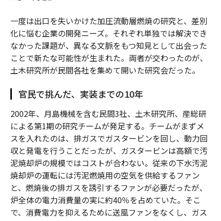
一度は出口を失いかけた加圧流動層燃焼の研究と、差別
化に悩む企業の開発ニーズ。それぞれ単独では解決でき
なかった課題が、異なる文脈をもつ知見として出会った
ことで新たな可能性が生まれた。両者が交わったのが、
土木研究所が民間各社を集めて開いた研究会だった。
官民で挑んだ、実装までの10年
2002年、月島機械を含む民間3社、土木研究所、産総研
による第1期の研究チームが発足する。チームがまずメ
スを入れたのは、排ガスでガスタービンを回し、動力回
収と発電を行うことだったが、ガスタービンは高額で汚
泥焼却炉の規模ではコストが合わない。従来の下水汚泥
焼却炉の運転には汚泥燃焼用の空気を供給するファン
と、燃焼後の排ガスを誘引するファンが必要だったが、
炉全体の電力消費量の実に約40％を占めていた。そこ
で、消費電力を抑えるために送風ファンをなくし、ガス