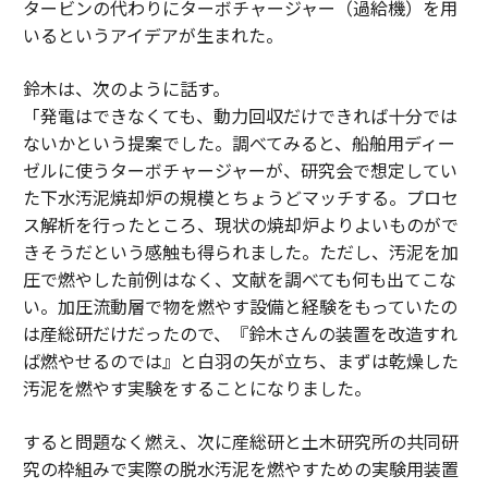
タービンの代わりにターボチャージャー（過給機）を用
いるというアイデアが生まれた。
鈴木は、次のように話す。
「発電はできなくても、動力回収だけできれば十分では
ないかという提案でした。調べてみると、船舶用ディー
ゼルに使うターボチャージャーが、研究会で想定してい
た下水汚泥焼却炉の規模とちょうどマッチする。プロセ
ス解析を行ったところ、現状の焼却炉よりよいものがで
きそうだという感触も得られました。ただし、汚泥を加
圧で燃やした前例はなく、文献を調べても何も出てこな
い。加圧流動層で物を燃やす設備と経験をもっていたの
は産総研だけだったので、『鈴木さんの装置を改造すれ
ば燃やせるのでは』と白羽の矢が立ち、まずは乾燥した
汚泥を燃やす実験をすることになりました。
すると問題なく燃え、次に産総研と土木研究所の共同研
究の枠組みで実際の脱水汚泥を燃やすための実験用装置