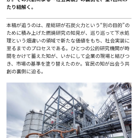
たり紐解く。
トランプ政権で激変する世界と中国が狙うグローバルサウス新秩序の正体
本稿が追うのは、産総研が石炭火力という“別の目的”の
トランプがAI大統領令に署名、公開前の連邦監視を全企業に求める
ために積み上げた燃焼研究の知見が、巡り巡って下水処
理という畑違いの領域で新たな価値をもち、社会実装に
罪悪感なく休む技術──米国人の8割が有給を使い残す理由
至るまでのプロセスである。ひとつの公的研究機関が時
デート代が平均4万円に、「デートフレーション」の問題と意外な変化 米
間をかけて蓄えた知が、いかにして企業の現場と結びつ
国
き、市場の基準を塗り替えたのか。官民の知が出会う共
創の裏側に迫る。
トランプの「ゴールデンドーム」は軍事テック企業の正念場 突き付けら
れる道徳的・現実的ジレンマ
タグ：
アメリカ
データセンター
advertisement