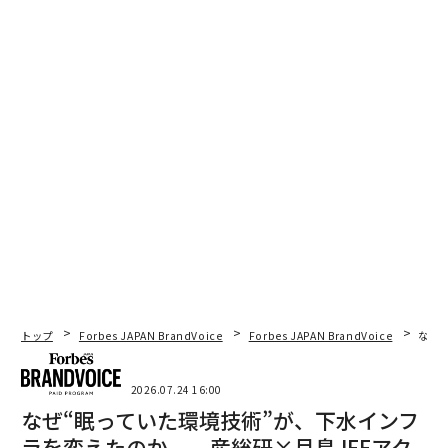
技術に対する世論はめったに固定されていない。原子力
発電は、大事故とコスト超過の後、政治的に死んだと見
なされていた。今日、気候、信頼性、エネルギー安全保
障への懸念が会話を変えたため、その拡大への支持は高
まっている。太陽光と風力は独自の戦いを経験してきた
が、一般市民が製品を理解しているため、広範な支持は
残っている。
技術は不信から回復できる。人々が見ることができる価
値を創造し、人々が感じることができる害を減らすこと
でそうする。したがって、ギャラップの世論調査は警告
だ。米国民は、その便益がまだ遠く感じられる技術に反
応している。データセンター、予測市場、暗号資産の背
後にある産業は、批判者がエネルギーと水の使用につい
トップ
Forbes JAPAN BrandVoice
Forbes JAPAN BrandVoice
なぜ
て一貫性がないと主張し続けることもできるし、便益が
コストを正当化することを証明することに焦点を当てる
2026.07.24 16:00
こともできる。
なぜ“眠っていた環境技術”が、下水インフ
ラを変えたのか──産総研×月島JFEアク