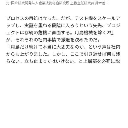
元･国立研究開発法人産業技術総合研究所 上級主任研究員 鈴木善三
プロセスの目処は立った。だが、テスト機をスケールア
ップし、実証を重ねる段階に入ろうという矢先、プロジ
ェクトは存続の危機に直面する。月島機械を除く2社
が、それぞれの社内事情で撤退を決めたのだ。
「月島だけ続けて本当に大丈夫なのか、という声は社内
からも上がりました。しかし、ここで引き返せば何も残
らない。立ち止まってはいけない、と上層部を必死に説
得しました。ただ、私たち1社だけでは、どんなに画期
的でも世の中に浸透させるのは難しいとも感じていた。
そこで、知り合いがいた同業の三機工業さんに声を掛
け、賛同してもらえることになりました」（寺腰）
05年、月島機械、三機工業、土木研究所、産総研による
第2期の研究が始動。翌06年には、新たにプロジェクト
に加わった三機工業の尽力により、北海道・長万部町
に、炉から過給機までを組み合わせた処理量5t/日のパイ