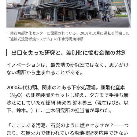
千葉市南部浄化センターに設置されている、2018年10月に運転を開始した
「過給式流動燃焼システム」の下水汚泥焼却炉
出口を失った研究と、差別化に悩む企業の共創
イノベーションは、最先端の研究室ではなく、思いがけ
ない場所から生まれることがある。
2000年代初頭、関東のとある下水処理場。亜酸化窒素
（N
O）の測定装置をセットし終え、夕方まで手持ち無
2
沙汰にしていた産総研 研究者 鈴木善三（現在はOB。以
下、鈴木。）に、土木研究所の担当者が尋ねた。
「ここにある汚泥、石炭のように燃やせますか？──つ
まり、石炭火力で使われている燃焼技術を応用できない