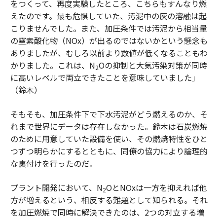
をつくって、再度実験したところ、こちらもすんなり燃
えたのです。最も危惧していた、汚泥中の灰の溶融は起
こりませんでした。また、加圧条件では汚泥から相当量
の窒素酸化物（NOx）が出るのではないかという懸念も
ありましたが、むしろ以前より数値が低くなることもわ
かりました。これは、N
Oの抑制と大気汚染対策が同時
2
に高いレベルで両立できたことを意味していました」
（鈴木）
そもそも、加圧条件下で下水汚泥がどう燃えるのか、そ
れまで世界にデータは存在しなかった。鈴木は石炭燃焼
のために用意していた設備を使い、その燃焼特性をひと
つずつ明らかにするとともに、同僚の協力により論理的
な裏付けを行ったのだ。
プラント開発において、N
OとNOxは一方を抑えれば他
2
方が増えるという、相反する難題として知られる。それ
を加圧燃焼で同時に解決できたのは、2つの対立する増