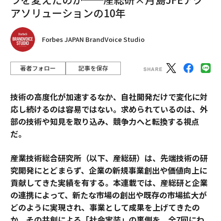
新しい技術にとって、人気は人々が見返りを見ることが
アソリューションの10年
でき、利益を共有し、自分たちがコストを負担する側に
ならないと信頼できるときに訪れる。
Forbes JAPAN BrandVoice Studio
（
forbes.com 原文
）
著者フォロー
記事を保存
技術の高度化が加速するなか、自社開発だけで変化に対
2026年9月号発売中
応し続けるのは容易ではない。求められているのは、外
部の技術や知見を取り込み、競争力へと転換する視点
最新号の購入はこちらから
だ。
産業技術総合研究所（以下、産総研）は、先端技術の研
メンバーシップに登録する
究開発にとどまらず、企業の新規事業創出や価値向上に
貢献してきた実績を有する。本連載では、産総研と企業
の連携によって、新たな市場の創出や既存の市場拡大が
どのように実現され、事業として成果を上げてきたの
か。その共創による「社会実装」の裏側を、全7回にわ
関連記事