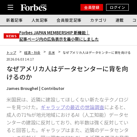
会員登録
ログイン
新着記事
人気記事
会員限定記事
カテゴリ
連載
コ
Forbes JAPAN MEMBERSHIP 新機能｜
NEWS
記事ページ内の広告表示を最小限にしました
トップ
経済・社会
北米
なぜアメリカ人はデータセンターに背を向けるの
2026.06.03 14:17
なぜアメリカ人はデータセンターに背を向
けるのか
James Broughel | Contributor
米国民は、近隣に建設してほしくない新たなテクノロジ
ーを見つけた。
ギャラップの最近の世論調査
によると、
成人の71%が地元地域におけるAI（人工知能）データセ
ンターの建設に反対しており、約半数は強く反対してい
ると回答した。ギャラップはまた、近隣のデータセンタ