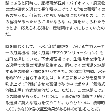
験であると同時に、産総研が石炭・バイオマス・廃棄物
の燃焼研究を通じて長年積み上げてきた“知の蓄積”その
ものだった。何気ない立ち話が転機になり得たのは、こ
の蓄積があったからにほかならない。声をかけられたそ
のとき、応えられる知を、産総研はすでにもっていたの
だ。
時を同じくして、下水汚泥焼却炉を手がける主力メーカ
ーの月島機械（現：月島JFEアクアソリューション）も
出口を探していた。下水処理場では、生活排水を浄化す
る過程で大量の汚泥が発生する。同社はその汚泥を焼却
する炉の開発・供給を担ってきた。2000年代初頭、水分
を約80%も含む下水汚泥は、炉の底に敷いた砂を空気で
吹き上げて“流動”させた高温の砂の中で燃やす「気泡式
流動床炉」方式が主流だった。ただし、この焼却には2
つの課題があった。ひとつは、大量の砂を流動させ続け
る送風に莫大な電力を使うこと。もうひとつは、焼却時
にCO
の約300倍の温室効果があるN
Oが出ることだ。
2
2