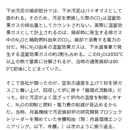
下水汚泥の焼却処分では、下水汚泥はバイオマスとして
扱われる。そのため、汚泥を燃焼した際のCO
は温室効
2
果ガスの排出量としてカウントされない。実際に温室効
果ガスとして計上されるのは、焼却時に発生する排ガス
中のN
Oと補助燃料由来のCO
、焼却で消費する電力の
2
2
分だ。特にN
O由来の温室効果ガスは、下水道事業で発
2
生する温室効果ガスの約2割も占める。このN
Oは850℃
2
以上の熱で窒素に分解されるが、当時の通常焼却は80
0℃前後にとどまっていた。
そこで各社が競ったのが、空気の速度を上げて砂を排ガ
スごと舞い上げ、回収して炉に戻す「循環式流動床」だ
った。砂と汚泥がよく混ざって炉内の温度を制御しやす
く、N
Oの抑制と燃料・電力費の削減が見込めるから
2
だ。当時、月島機械で汚泥焼却炉の研究開発プロジェク
トリーダーを務めていた寺腰和由（現：月島環境エンジ
ニアリング。以下、寺腰。）は次のように振り返る。