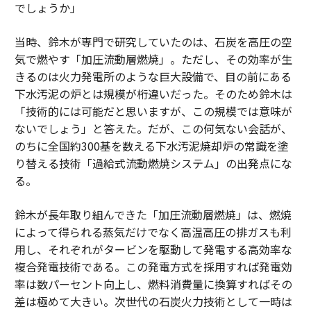
でしょうか」
当時、鈴木が専門で研究していたのは、石炭を高圧の空
気で燃やす「加圧流動層燃焼」。ただし、その効率が生
きるのは火力発電所のような巨大設備で、目の前にある
下水汚泥の炉とは規模が桁違いだった。そのため鈴木は
「技術的には可能だと思いますが、この規模では意味が
ないでしょう」と答えた。だが、この何気ない会話が、
のちに全国約300基を数える下水汚泥焼却炉の常識を塗
り替える技術「過給式流動燃焼システム」の出発点にな
る。
鈴木が長年取り組んできた「加圧流動層燃焼」は、燃焼
によって得られる蒸気だけでなく高温高圧の排ガスも利
用し、それぞれがタービンを駆動して発電する高効率な
複合発電技術である。この発電方式を採用すれば発電効
率は数パーセント向上し、燃料消費量に換算すればその
差は極めて大きい。次世代の石炭火力技術として一時は