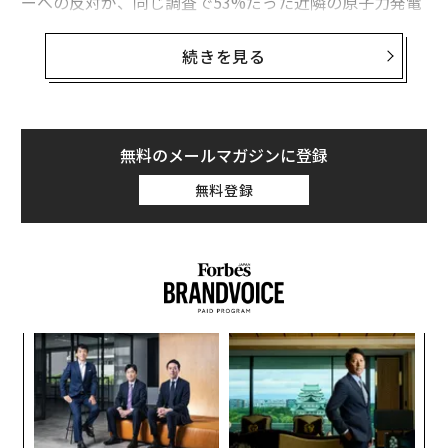
ーへの反対が、同じ調査で53%だった近隣の原子力発電
所への反対を上回っていることを明らかにした。これは
注目に値する。原子力発電は長年、地域住民の反対運動
続きを見る
の象徴的存在だったからだ。
こうした世論を非合理的だと切り捨てるのは簡単だ。デ
ータセンターはデジタル経済の一部である。人工知能を
無料のメールマガジンに登録
可能にする。検索エンジン、物流システム、緊急サービ
無料登録
ス、その他無数のデジタル上の利便性を支えるサーバー
を収容している。米国民は、こうしたサービスが瞬時に
実行されることをますます期待するようになっている。
近隣のデータセンターに反対する人々の多くは、おそら
くデータセンターを必要とするサービスを利用している
だろう。
目
の
しかし、有権者や住民は、道路沿いにプロジェクトが提
ン
「
案されたとき、国民所得計算の演習をしているわけでは
─
ない。彼らが問うているのは、自分たちの電気料金、水
ら