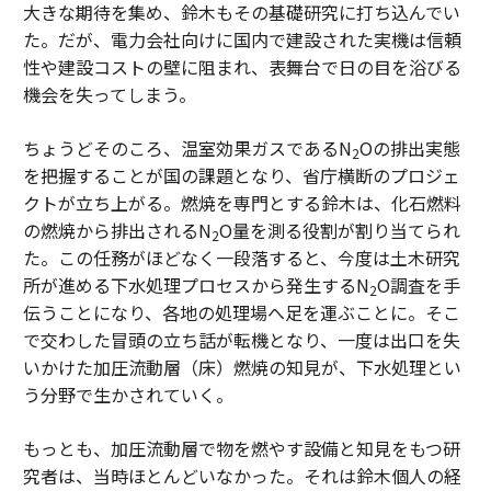
大きな期待を集め、鈴木もその基礎研究に打ち込んでい
た。だが、電力会社向けに国内で建設された実機は信頼
性や建設コストの壁に阻まれ、表舞台で日の目を浴びる
機会を失ってしまう。
ちょうどそのころ、温室効果ガスであるN
Oの排出実態
2
を把握することが国の課題となり、省庁横断のプロジェ
クトが立ち上がる。燃焼を専門とする鈴木は、化石燃料
の燃焼から排出されるN
O量を測る役割が割り当てられ
2
た。この任務がほどなく一段落すると、今度は土木研究
所が進める下水処理プロセスから発生するN
O調査を手
2
伝うことになり、各地の処理場へ足を運ぶことに。そこ
で交わした冒頭の立ち話が転機となり、一度は出口を失
いかけた加圧流動層（床）燃焼の知見が、下水処理とい
う分野で生かされていく。
もっとも、加圧流動層で物を燃やす設備と知見をもつ研
究者は、当時ほとんどいなかった。それは鈴木個人の経