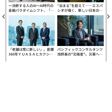
供給、道路、住宅価格、そしてコミュニティの性格に何
〜決断する人のAI〜AI時代の
“泊まる”を超えて──エスパ
が起こるかということだ。ギャラップのフォローアップ
金融パラダイムシフト、「超
シオが描く、新しい日本のラ
調査では、反対派は環境と資源への懸念、特に水と電力
個別化」の核心 【MUFG×ウ
グジュアリー（前編）
の使用を最も多く指摘した。対照的に、賛成派は主に雇
ェルスナビ×PwC】
用と税収を指摘した。施設を21世紀に不可欠なインフラ
と見るか、それとも他者のために利益を生み出す大規模
で騒々しく資源を大量消費する倉庫と見るかによって、
認識されるコストと便益のバランスは大きく異なって見
「老舗は常に新しい」。創業
パシフィックコンサルタンツ
える。
360年ＹＵＡＳＡとカクシン
技師長の"北極星"。災害への
CEO田尻望が語る、AIを超え
無力感を乗り越え見つけた、
データセンターを超えて
る人の価値
防災一筋20年の答え
こうした反応はデータセンターに限ったものではない。
予測市場も文化的な注目を集めているが、世論は警戒し
ているようだ。イプソスとアメリカン・インスティテュ
ート・フォー・ボーイズ・アンド・メンによる
世論調査
では、成人の61%が予測市場取引はギャンブルに近いと
回答し、投資に近いと回答したのはわずか8%だった。
一方、予測市場の支持者はしばしばその情報価値を強調