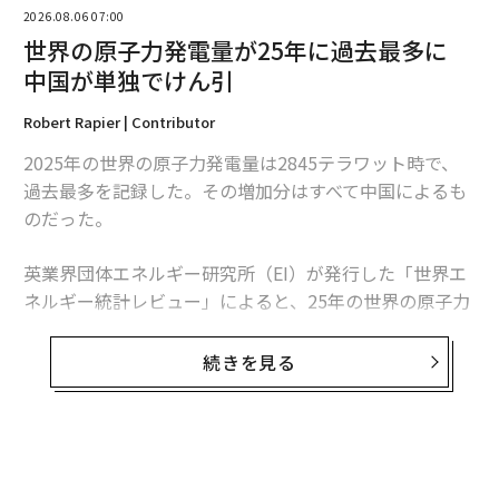
2026.08.06 07:00
世界の原子力発電量が25年に過去最多に
中国が単独でけん引
Robert Rapier | Contributor
2025年の世界の原子力発電量は2845テラワット時で、
過去最多を記録した。その増加分はすべて中国によるも
のだった。
英業界団体エネルギー研究所（EI）が発行した「世界エ
ネルギー統計レビュー」によると、25年の世界の原子力
発電量は前年比1.3％、30テラワット時増加した。中国
翻訳・編集＝江戸伸禎
の増加分は34テラワット時を超えたため、同国を除け
続きを見る
ば、世界の原子力発電量は減少したことになる。
2026年9月号発売中
この数字は「世界的な原子力ルネッサンス」という大ま
かな主張より、業界の実情をより的確に捉えている。原
子力発電量は増加しているものの、拡大は特定の国に集
最新号の購入はこちらから