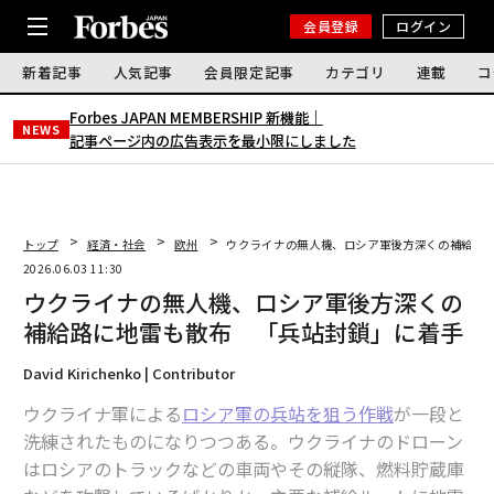
会員登録
ログイン
新着記事
人気記事
会員限定記事
カテゴリ
連載
コ
Forbes JAPAN MEMBERSHIP 新機能｜
NEWS
記事ページ内の広告表示を最小限にしました
トップ
経済・社会
欧州
ウクライナの無人機、ロシア軍後方深くの補給路
2026.06.03 11:30
ウクライナの無人機、ロシア軍後方深くの
補給路に地雷も散布 「兵站封鎖」に着手
David Kirichenko | Contributor
ウクライナ軍による
ロシア軍の兵站を狙う作戦
が一段と
洗練されたものになりつつある。ウクライナのドローン
はロシアのトラックなどの車両やその縦隊、燃料貯蔵庫