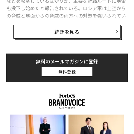
などを攻撃しているばかりか、主要な補給ルートに地雷
も投下し始めたと報告されている。ロシア軍は上空から
の脅威と地面からの脅威の両方への対処を強いられてい
る。
続きを見る
ロシア側の情報筋によれば、占領下のウクライナ南部ク
リミア半島につながる陸上回廊の一部、とりわけM14幹
線道路のマリウポリ（東部ドネツク州）─メリトポリ
（南部ザポリージャ州）区間一帯で、ドローンによる地
無料のメールマガジンに登録
雷散布が行われている。マリウポリからM14を通ってク
無料登録
リミアへの入り口にあたるチョンハル（南部ヘルソン
州）へ向かうルートでウクライナ軍のHornet（ホーネッ
ト）ドローンによる新たな攻撃や、地雷散布が疑われる
事案が相次いだことを受けて、ロシア側当局はこの道路
の一部を封鎖し、クリミアへ向かう大型トラックの通行
を迂回させる措置を講じた。
「
3
ウクライナ側の狙いは、たんに個々の車両を破壊するこ
C
“