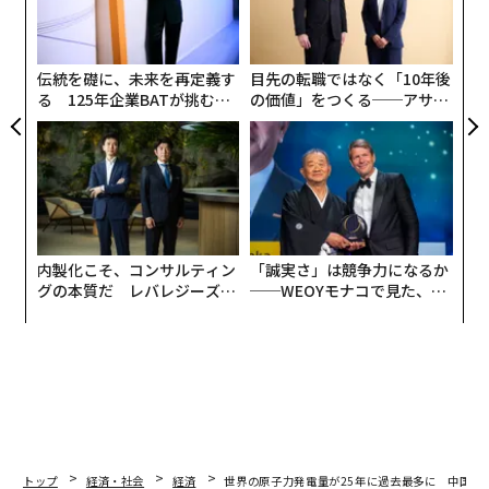
とよりも前線へ向かう補給の流れを妨害することにある
る
シ
ことが、ますます鮮明になりつつある。ウクライナのミ
グ
ハイロ・フェドロウ国防相はこの取り組みを「兵站ロッ
伝統を礎に、未来を再定義す
目先の転職ではなく「10年後
クダウン（封鎖）」と呼び、ウクライナ軍はロシア軍の
る 125年企業BATが挑むス
の価値」をつくる──アサイ
後方に対する中距離攻撃の規模を拡大していると
モークレスな未来
ンの長期伴走型支援とは
述べている
。
内製化こそ、コンサルティン
「誠実さ」は競争力になるか
グの本質だ レバレジーズが
──WEOYモナコで見た、く
実践する、次世代ファームの
ら寿司の経営哲学
全貌
トップ
経済・社会
経済
世界の原子力発電量が25年に過去最多に 中国が