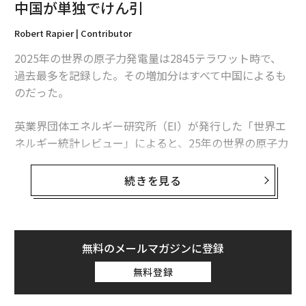
中国が単独でけん引
Robert Rapier | Contributor
メンバーシップに登録する
2025年の世界の原子力発電量は2845テラワット時で、
過去最多を記録した。その増加分はすべて中国によるも
のだった。
関連記事
英業界団体エネルギー研究所（EI）が発行した「世界エ
ネルギー統計レビュー」によると、25年の世界の原子力
ウクライナのAIドローン、ロシア軍の補給トラックを次々に破壊 「スウォ
発電量は前年比1.3％、30テラワット時増加した。中国
ーム」運用も開始か
の増加分は34テラワット時を超えたため、同国を除け
続きを見る
ウクライナのドローン戦は戦争の経済を変え、投資先は防衛大手でなくAI
ば、世界の原子力発電量は減少したことになる。
インフラだと示す
この数字は「世界的な原子力ルネッサンス」という大ま
ドローンとサーモバリック・ロケット弾を搭載したウクライナの無人艇が
出現 「発射母機」化進む
かな主張より、業界の実情をより的確に捉えている。原
無料のメールマガジンに登録
子力発電量は増加しているものの、拡大は特定の国に集
ロシアの影響力低下で変化するユーラシアのエネルギー勢力図
無料登録
中している。米国は引き続き世界最多の原子力発電所を
稼働させているが、中国は急速にその差を縮めている。
ウクライナの長距離ドローン、ロケット弾を発射し始める ロシア軍防空