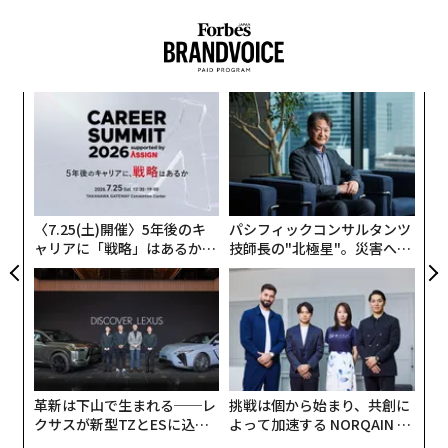
チームを圧迫
日本は徐々に回復しているが、欧州諸国の多くは10年前
の水準を下回っている。
タグ：
ドローン
Updates：ウクライナ情勢
ロシア
中国が単独でけん引
ア
この新たな記録を正しく理解するには、背景を把握して
の
た
おく必要がある。世界の原子力発電量は06年に2803テラ
内
ワット時に達したが、それから19年が経過したにもかか
グ
実
わらず、25年の原子力発電量はわずか1.5％程度増加し
全
たに過ぎない。原子力発電はようやく過去の最高記録を
〈7.25(土)開催〉5年後のキ
パシフィックコンサルタンツ
上回ったが、この期間は世界にとって急速な拡大期では
ャリアに「戦略」はあるか。
技師長の"北極星"。災害への
トップエグゼクティブのキャ
無力感を乗り越え見つけた、
なかった。
リアに触れる1日│CAREER S
防災一筋20年の答え
UMMIT 2026
原子力発電量は15年の2576テラワット時から、10年後
連載
の25年には10.5％増加して2845テラワット時となった。
Updates：ウクライナ情勢
つまり年率では約1％の増加に相当する。この増加分の
すべてを中国が占めており、同国の原子力発電量は15年
革新は下山で生まれる──レ
挑戦は個から始まり、共創に
の171テラワット時から25年には485テラワット時へと
クサスが新型TZとESに込め
よって加速する NORQAIN JA
連載一覧
た「DISCOVER」の哲学
PAN 特別座談会
増加した。