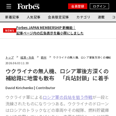
会員登録
ログイン
新着記事
人気記事
会員限定記事
カテゴリ
連載
コ
Forbes JAPAN MEMBERSHIP 新機能｜
NEWS
記事ページ内の広告表示を最小限にしました
トップ
経済・社会
欧州
ウクライナの無人機、ロシア軍後方深くの補給路
2026.06.03 11:30
ウクライナの無人機、ロシア軍後方深くの
補給路に地雷も散布 「兵站封鎖」に着手
David Kirichenko | Contributor
ウクライナ軍による
ロシア軍の兵站を狙う作戦
が一段と
洗練されたものになりつつある。ウクライナのドローン
はロシアのトラックなどの車両やその縦隊、燃料貯蔵庫