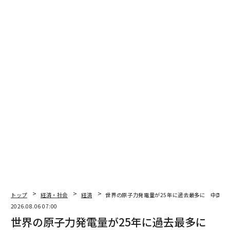
翻訳・編集＝江戸伸禎
2026年9月号発売中
トップ
経済・社会
経済
世界の原子力発電量が25年に過去最多に 中国が
2026.08.06 07:00
世界の原子力発電量が25年に過去最多に
最新号の購入はこちらから