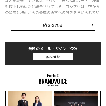
などを攻撃しているばかりか、主要な補給ルートに地雷
も投下し始めたと報告されている。ロシア軍は上空から
の脅威と地面からの脅威の両方への対処を強いられてい
る。
続きを見る
ロシア側の情報筋によれば、占領下のウクライナ南部ク
リミア半島につながる陸上回廊の一部、とりわけM14幹
線道路のマリウポリ（東部ドネツク州）─メリトポリ
（南部ザポリージャ州）区間一帯で、ドローンによる地
無料のメールマガジンに登録
雷散布が行われている。マリウポリからM14を通ってク
無料登録
リミアへの入り口にあたるチョンハル（南部ヘルソン
州）へ向かうルートでウクライナ軍のHornet（ホーネッ
ト）ドローンによる新たな攻撃や、地雷散布が疑われる
事案が相次いだことを受けて、ロシア側当局はこの道路
の一部を封鎖し、クリミアへ向かう大型トラックの通行
を迂回させる措置を講じた。
伝
る
ウクライナ側の狙いは、たんに個々の車両を破壊するこ
モ
〜