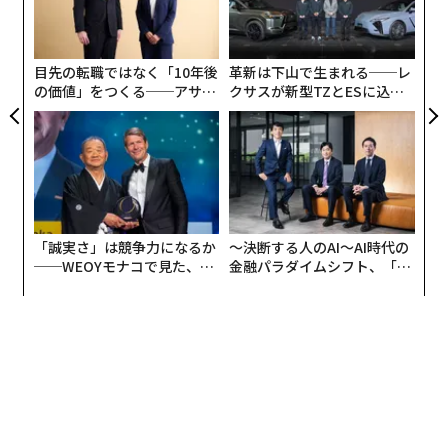
とよりも前線へ向かう補給の流れを妨害することにある
織
ことが、ますます鮮明になりつつある。ウクライナのミ
う
ハイロ・フェドロウ国防相はこの取り組みを「兵站ロッ
T
目先の転職ではなく「10年後
革新は下山で生まれる──レ
クダウン（封鎖）」と呼び、ウクライナ軍はロシア軍の
の価値」をつくる──アサイ
クサスが新型TZとESに込め
後方に対する中距離攻撃の規模を拡大していると
ンの長期伴走型支援とは
た「DISCOVER」の哲学
述べている
。
「誠実さ」は競争力になるか
〜決断する人のAI〜AI時代の
──WEOYモナコで見た、く
金融パラダイムシフト、「超
ら寿司の経営哲学
個別化」の核心 【MUFG×ウ
ェルスナビ×PwC】