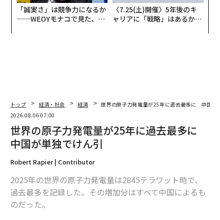
「誠実さ」は競争力になるか
〈7.25(土)開催〉5年後のキ
──WEOYモナコで見た、く
ャリアに「戦略」はあるか。
ら寿司の経営哲学
トップエグゼクティブのキャ
リアに触れる1日│CAREER S
UMMIT 2026
トップ
経済・社会
経済
世界の原子力発電量が25年に過去最多に 中国が
2026.08.06 07:00
世界の原子力発電量が25年に過去最多に
中国が単独でけん引
Robert Rapier | Contributor
2025年の世界の原子力発電量は2845テラワット時で、
過去最多を記録した。その増加分はすべて中国によるも
のだった。