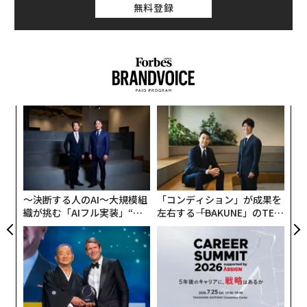
無料登録
パ
技
無
“
防
シ
グ
〜決断する人のAI〜大規模組
「コンディション」が成果を
織が挑む「AIフル実装」“使
左右する――「BAKUNE」のTEN
う”企業から“動く”企業へ【N
TIALが支える「挑戦者の明
TTドコモビジネス×PwC】
日」