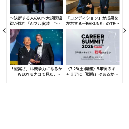
ワット時に達したが、それから19年が経過したにもかか
シ
グ
わらず、25年の原子力発電量はわずか1.5％程度増加し
たに過ぎない。原子力発電はようやく過去の最高記録を
〜決断する人のAI〜大規模組
「コンディション」が成果を
上回ったが、この期間は世界にとって急速な拡大期では
織が挑む「AIフル実装」“使
左右する――「BAKUNE」のTEN
う”企業から“動く”企業へ【N
TIALが支える「挑戦者の明
なかった。
TTドコモビジネス×PwC】
日」
原子力発電量は15年の2576テラワット時から、10年後
の25年には10.5％増加して2845テラワット時となった。
つまり年率では約1％の増加に相当する。この増加分の
すべてを中国が占めており、同国の原子力発電量は15年
「誠実さ」は競争力になるか
〈7.25(土)開催〉5年後のキ
の171テラワット時から25年には485テラワット時へと
──WEOYモナコで見た、く
ャリアに「戦略」はあるか。
ら寿司の経営哲学
トップエグゼクティブのキャ
増加した。
リアに触れる1日│CAREER S
UMMIT 2026
中国を除くと、25年の世界の原子力発電量は10年前と比
べて約44テラワット時減少した。これは世界記録を否定
するものではないが、世界の原子力発電量がいかに一国
の成長に左右されるようになったかを示している。