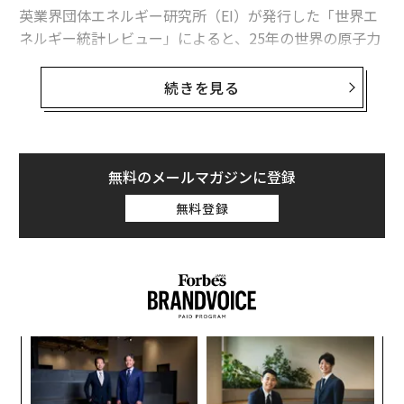
英業界団体エネルギー研究所（EI）が発行した「世界エ
ネルギー統計レビュー」によると、25年の世界の原子力
発電量は前年比1.3％、30テラワット時増加した。中国
の増加分は34テラワット時を超えたため、同国を除け
続きを見る
ば、世界の原子力発電量は減少したことになる。
この数字は「世界的な原子力ルネッサンス」という大ま
かな主張より、業界の実情をより的確に捉えている。原
無料のメールマガジンに登録
子力発電量は増加しているものの、拡大は特定の国に集
無料登録
中している。米国は引き続き世界最多の原子力発電所を
稼働させているが、中国は急速にその差を縮めている。
日本は徐々に回復しているが、欧州諸国の多くは10年前
の水準を下回っている。
中国が単独でけん引
パ
この新たな記録を正しく理解するには、背景を把握して
技
無
おく必要がある。世界の原子力発電量は06年に2803テラ
“
防