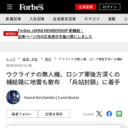
会員登録
ログイン
新着記事
人気記事
会員限定記事
カテゴリ
連載
コ
Forbes JAPAN MEMBERSHIP 新機能｜
NEWS
記事ページ内の広告表示を最小限にしました
トップ
経済・社会
欧州
ウクライナの無人機、ロシア軍後方深くの補給路
2026.06.03 11:30
ウクライナの無人機、ロシア軍後方深くの
補給路に地雷も散布 「兵站封鎖」に着手
David Kirichenko | Contributor
著者フォロー
記事を保存