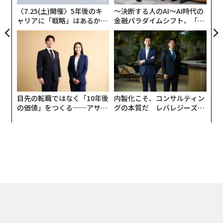
〈7.25(土)開催〉5年後のキ
〜決断する人のAI〜AI時代の
──まず、大谷翔平の作品について。なぜ彼を描こうと
ャリアに「戦略」はあるか。
金融パラダイムシフト、「超
思われたのですか？
トップエグゼクティブのキャ
個別化」の核心 【MUFG×ウ
リアに触れる1日│CAREER S
ェルスナビ×PwC】
野球はアメリカ人にとって最大の娯楽であり、最も重要
UMMIT 2026
なスポーツです。そのトップに立っているのが「日本人
選手」であるという事実が非常に興味深い。アメリカの
文化と日本人のベースボールプレイヤーの関係性を表す
象徴として、彼を選びました。また、純粋に彼の姿は美
目先の転職ではなく「10年後
内製化こそ、コンサルティン
の価値」をつくる──アサイ
グの本質だ レバレジーズが
しく、パーフェクトな野球選手であるという点も、対象
ンの長期伴走型支援とは
実践する、次世代ファームの
として選んだ理由です。
全貌
来日は30年ぶりになりますが、日本の文化は本当に素晴
らしいと感じています。特に細部へのこだわりや、歴史
への敬意ですね。昨日も茶道のお茶会に参加したのです
が、すべての動作が丁寧に行われ、瞑想に近い雰囲気が
ありました。こうした「細部への気配り」は、アメリカ
には存在しないものです。
トップ
マネー
「お金で幸せは買える」という最新研究の結論。カギは圧倒的な
2026.05.29 08:30