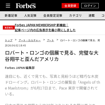
会員登録
ログイン
新着記事
人気記事
会員限定記事
カテゴリ
連載
コ
Forbes JAPAN MEMBERSHIP 新機能｜
NEWS
記事ページ内の広告表示を最小限にしました
トップ
アート・カルチャー
アート
ロバート・ロンゴの個展で見る、完璧な
2026.06.02 18:45
ロバート・ロンゴの個展で見る、完璧な大
谷翔平と歪んだアメリカ
Forbes JAPAN 編集部
遠目にも、近くで見ても、写真と見紛うほど精巧な木炭
ドローイング。ロバート・ロンゴの展覧会「Angels of th
e Maelstrom」が6月17日まで、Pace 東京で開催されて
いる。