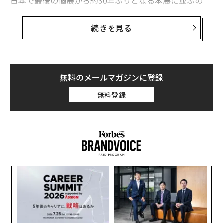
日本で最後の個展から約30年ぶりとなる本展に並ぶの
は、細部まで描き込まれた木炭ドローイングや彫刻の
数々。花や山など自然を題材にしたもののほか、昨今の
続きを見る
社会情勢を反映するもの、なかでも“傷ついた星条旗”な
ど、アメリカをテーマにしたものも多い。
ロンゴは写真を模写して作品を描くが、参照する写真
無料のメールマガジンに登録
は、ときに実在のものでなく、複数の素材から彼が思う
無料登録
理想のイメージをつくり、それをドローイングしてい
く。そんな「完璧さ」にこだわるロンゴが、「彼は美し
くパーフェクトだ」というのが、ドジャースの大谷翔平
だ。バットを握る姿が、本展のアイコニックな作品とし
て展示されている。
革
若いころから社会的・政治的課題に影響を受け、作品に
ク
も描いてきた彼は今どのように社会を見つめながら創作
た「
を続けているのか。来日も実に30年ぶりとなったアーテ
挑
よっ
ィストに聞いた。
PA