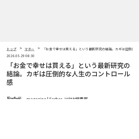
「お金で幸せは買える」という最新研究の
結論。カギは圧倒的な人生のコントロール
感
magazine | Forbes JAPAN編集部
著者フォロー
記事を保存
マシュー・キリングスワース｜心理学者、ペンシルベニア大学ウォートン
校上級研究員
Forbes JAPAN 2026年7月号
は「世界のビリオネアラン
キング」特集。史上初の「1兆ドル長者」に迫るイーロ
──その横に展示された3作（ケネディ夫妻、ビッグ・
ン・マスクをはじめとした億万長者たちの2026年版最新
ボーイの彫刻、傷ついた星条旗）には、近年のアメリカ
リストを公開する。表紙を飾るU-NEXT HOLDINGS代表
政治への問題意識を感じます。現状をどのように思われ
取締役社長CEO・宇野康秀を成功に導いた「アイデアノ
ていますか？ 国を出たいと思ったことはありますか？
ート」や、孫正義、柳井正ら日本のビリオネアが実践す
るノート活用術を紹介。さらにウォーレン・バフェット
各政党が民衆の憎悪を増幅させるような政治を行ってい