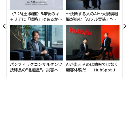
T
日
〈7.25(土)開催〉5年後のキ
〜決断する人のAI〜大規模組
ャリアに「戦略」はあるか。
織が挑む「AIフル実装」“使
トップエグゼクティブのキャ
う”企業から“動く”企業へ【N
リアに触れる1日│CAREER S
TTドコモビジネス×PwC】
UMMIT 2026
パシフィックコンサルタンツ
AIが変えるのは効率ではなく
技師長の"北極星"。災害への
顧客体験だ──HubSpot Ja
無力感を乗り越え見つけた、
panが語る「Grow Better」
防災一筋20年の答え
な組織のつくり方