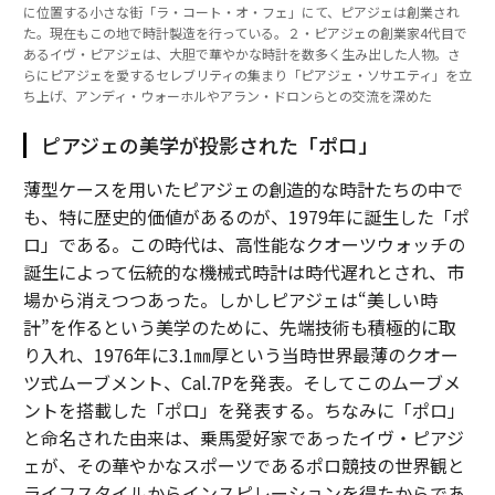
に位置する小さな街「ラ・コート・オ・フェ」にて、ピアジェは創業され
た。現在もこの地で時計製造を行っている。２・ピアジェの創業家4代目で
あるイヴ・ピアジェは、大胆で華やかな時計を数多く生み出した人物。さ
らにピアジェを愛するセレブリティの集まり「ピアジェ・ソサエティ」を立
ち上げ、アンディ・ウォーホルやアラン・ドロンらとの交流を深めた
ピアジェの美学が投影された「ポロ」
薄型ケースを用いたピアジェの創造的な時計たちの中で
も、特に歴史的価値があるのが、1979年に誕生した「ポ
ロ」である。この時代は、高性能なクオーツウォッチの
誕生によって伝統的な機械式時計は時代遅れとされ、市
場から消えつつあった。しかしピアジェは“美しい時
計”を作るという美学のために、先端技術も積極的に取
り入れ、1976年に3.1㎜厚という当時世界最薄のクオー
ツ式ムーブメント、Cal.7Pを発表。そしてこのムーブメ
ントを搭載した「ポロ」を発表する。ちなみに「ポロ」
と命名された由来は、乗馬愛好家であったイヴ・ピアジ
ェが、その華やかなスポーツであるポロ競技の世界観と
ライフスタイルからインスピレーションを得たからであ