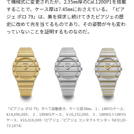
て機械式に変更されたが、2.35㎜厚のCal.1200P1を搭載
することで、ケース厚は7.45㎜におさえている。「ピア
ジェ ポロ 79」は、美を探求し続けてきたピアジェの歴
史に改めて光を当てるものであり、その姿勢が今も変わ
っていないことを証明するものなのだ。
「ピアジェ ポロ 79」すべて自動巻き、ケース径38㎜。１．18KYGケース、
¥14,696,000、 ２．18KWGケース、￥16,192,000、３．18KWG×18KYG
ケース、¥16,016,000〈ピアジェ／ピアジェ コンタクトセンター Tel:0120-
73-1874〉