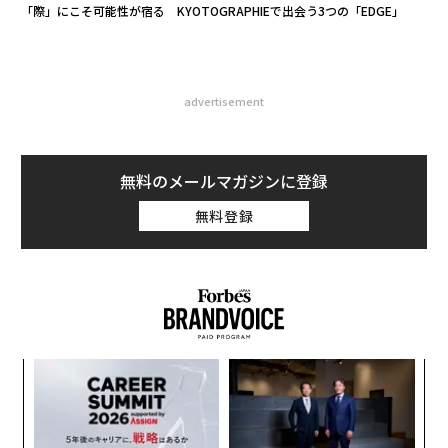
「際」にこそ可能性が宿る KYOTOGRAPHIEで出会う3つの「EDGE」
advertisement
無料のメールマガジンに登録
無料登録
内
変え
グ
FE
実
「
0年
全
左右