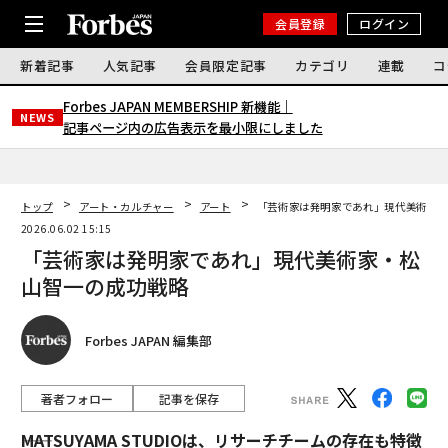
会員登録
ログイン
新着記事
人気記事
会員限定記事
カテゴリ
連載
コ
Forbes JAPAN MEMBERSHIP 新機能｜
NEWS
記事ページ内の広告表示を最小限にしました
トップ
アート・カルチャー
アート
「芸術家は発明家であれ」現代美術家
2026.06.02 15:15
「芸術家は発明家であれ」現代美術家・松
山智一の成功戦略
Forbes JAPAN 編集部
著者フォロー
記事を保存
――MATSUYAMA STUDIOは、リサーチチームの存在も特徴