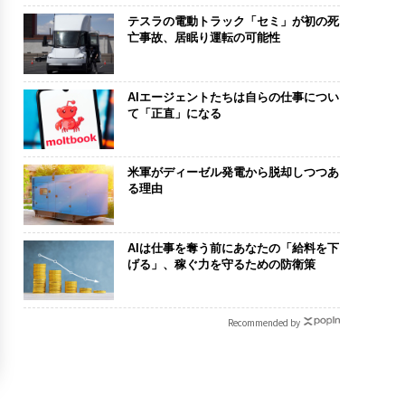
テスラの電動トラック「セミ」が初の死
亡事故、居眠り運転の可能性
AIエージェントたちは自らの仕事につい
て「正直」になる
米軍がディーゼル発電から脱却しつつあ
る理由
AIは仕事を奪う前にあなたの「給料を下
げる」、稼ぐ力を守るための防衛策
Recommended by