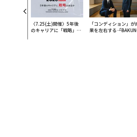
〈7.25(土)開催〉5年後
「コンディション」が
のキャリアに「戦略」は
果を左右する――「BAKUN
あるか。トップエグゼク
E」のTENTIALが支え
ティブのキャリアに触れ
「挑戦者の明日」
る1日│CAREER SUMMI
T 2026
トップ
テクノロジー
42億円のシード資金調達、
テクノロジー
2026.08.03 13:00