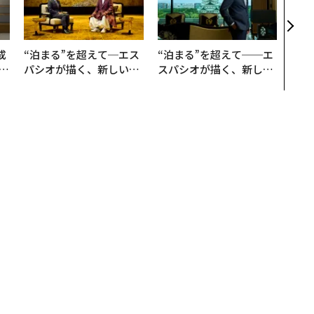
装」
く”
ビジ
成
“泊まる”を超えて─エス
“泊まる”を超えて──エ
パシオが描く、新しい日
スパシオが描く、新しい
る
本のラグジュアリー（中
日本のラグジュアリー
編）
（前編）
世界の量子革命のエンジンを目指すスイスのスタートアップ