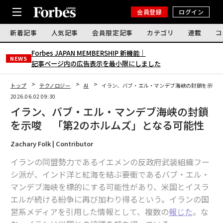
会員登録
ログイン
新着記事
人気記事
会員限定記事
カテゴリ
連載
コ
Forbes JAPAN MEMBERSHIP 新機能｜
NEWS
記事ページ内の広告表示を最小限にしました
トップ
テクノロジー
AI
イラン、バブ・エル・マンデブ海峡の封鎖を示唆 
2026.06.02 09:30
イラン、バブ・エル・マンデブ海峡の封鎖
を示唆 「第2のホルムズ」となる可能性
Zachary Folk | Contributor
イランの同盟勢力であるイエメンの反政府武装組織フー
シ派が、インド洋と紅海を結ぶ要衝であるバブ・エル・
マンデブ海峡を標的にする可能性があり、米国とイスラ
エルが続ける紛争に再び加わり得るという。イランの国
営系メディアを引用した情報として、複数の
報じた
。な