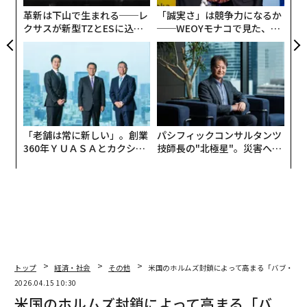
革新は下山で生まれる──レ
「誠実さ」は競争力になるか
クサスが新型TZとESに込め
──WEOYモナコで見た、く
た「DISCOVER」の哲学
ら寿司の経営哲学
「老舗は常に新しい」。創業
パシフィックコンサルタンツ
360年ＹＵＡＳＡとカクシン
技師長の"北極星"。災害への
CEO田尻望が語る、AIを超え
無力感を乗り越え見つけた、
る人の価値
防災一筋20年の答え
トップ
経済・社会
その他
米国のホルムズ封鎖によって高まる「バブ・エ
2026.04.15 10:30
米国のホルムズ封鎖によって高まる「バ