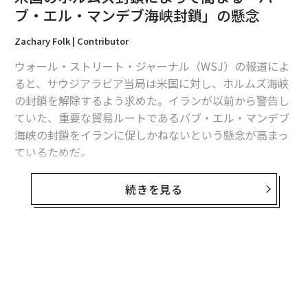
ブ・エル・マンデブ海峡封鎖」の懸念
Zachary Folk | Contributor
ウォール・ストリート・ジャーナル（WSJ）の報道によ
ると、サウジアラビア当局は米国に対し、ホルムズ海峡
の封鎖を解除するよう求めた。イランが以前から警告し
ていた、重要な貿易ルートであるバブ・エル・マンデブ
2026年9月号発売中
海峡の封鎖をイランに促しかねないという懸念が高まっ
ているためだ。
最新号の購入はこちらから
ドナルド・トランプ大統領によるホルムズ海峡の封鎖が
続きを見る
始まってから1日も経たないうちに、サウジアラビア当
メンバーシップに登録する
局は、イランがバブ・エル・マンデブ海峡の封鎖によっ
て報復する可能性をすでに懸念している。同海峡は、サ
ウジアラビアが石油輸送に使用する主要航路の1つだ。
無料のメールマガジンに登録
無料登録
先週、イラン最高指導者モジタバ・ハメネイ師の顧問で
関連記事
あるアリアクバル・ベラヤティは、
Xへの投稿
で、「バ