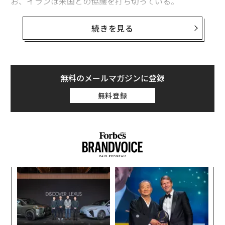
お、イランは米国との協議を打ち切っている。
イラン、フーシ派によるバブ・エル・マンデブ
続きを見る
海峡の封鎖を示唆
イランの通信社タスニムは、イスラエルがレバノンのヒ
ズボラに対して軍事作戦を続けた場合、イランと米国の
無料のメールマガジンに登録
停戦が終わり得ると報じた。またイエメンの同盟勢力
が、イスラエルを「罰する」ためにバブ・エル・マンデ
無料登録
ブ海峡を封鎖する可能性があると伝えた。
米国時間4月、イランの新たな最高指導者モジュタバ・
ハメネイの顧問であるアリ・アクバル・ベラヤティは、X
への
英語投稿
で、米国の反対勢力が「バブ・エル・マン
デブ海峡をホルムズと同様に見ている」と述べた。ホル
な
ムズ海峡は主要な石油輸送ルートであり、戦争開始後に
術
た
イランが事実上封鎖し、米国は4月に封鎖を開始した。
“
ア
シ
グ