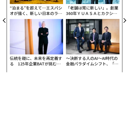
“泊まる”を超えて─エスパシ
「老舗は常に新しい」。創業
オが描く、新しい日本のラグ
360年ＹＵＡＳＡとカクシン
ジュアリー（中編）
CEO田尻望が語る、AIを超え
る人の価値
伝統を礎に、未来を再定義す
〜決断する人のAI〜AI時代の
る 125年企業BATが挑むス
金融パラダイムシフト、「超
モークレスな未来
個別化」の核心 【MUFG×ウ
ェルスナビ×PwC】