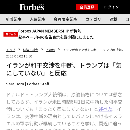
会員登録
ログイン
新着記事
人気記事
会員限定記事
カテゴリ
連載
コ
Forbes JAPAN MEMBERSHIP 新機能｜
NEWS
記事ページ内の広告表示を最小限にしました
トップ
経済・社会
その他
イランが和平交渉を中断、トランプは「気にし
2026.06.02 12:30
イランが和平交渉を中断、トランプは「気
にしていない」と反応
Sara Dorn | Forbes Staff
ドナルド・トランプ大統領は、原油価格については懸念
しておらず、イランが米国時間6月1日に中断した和平交
渉についても「まったく気にしていない」と
述べた
。イ
ランは、交渉中断の理由としてレバノンにおけるイスラ
エルの軍事行動が継続していることを挙げ、間近に迫っ