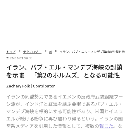
翻訳＝江津拓哉
2026年9月号発売中
最新号の購入はこちらから
トップ
テクノロジー
AI
イラン、バブ・エル・マンデブ海峡の封鎖を示唆 
2026.06.02 09:30
イラン、バブ・エル・マンデブ海峡の封鎖
メンバーシップに登録する
を示唆 「第2のホルムズ」となる可能性
Zachary Folk | Contributor
イランの同盟勢力であるイエメンの反政府武装組織フー
関連記事
シ派が、インド洋と紅海を結ぶ要衝であるバブ・エル・
マンデブ海峡を標的にする可能性があり、米国とイスラ
イラン、バブ・エル・マンデブ海峡の封鎖を示唆 「第2のホルムズ」とな
エルが続ける紛争に再び加わり得るという。イランの国
る可能性
営系メディアを引用した情報として、複数の
報じた
。な
ロシアの影響力低下で変化するユーラシアのエネルギー勢力図