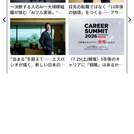
全
〜決断する人のAI〜大規模組
目先の転職ではなく「10年後
織が挑む「AIフル実装」“使
の価値」をつくる──アサイ
う”企業から“動く”企業へ【N
ンの長期伴走型支援とは
TTドコモビジネス×PwC】
“泊まる”を超えて──エスパ
〈7.25(土)開催〉5年後のキ
シオが描く、新しい日本のラ
ャリアに「戦略」はあるか。
グジュアリー（前編）
トップエグゼクティブのキャ
リアに触れる1日│CAREER S
UMMIT 2026