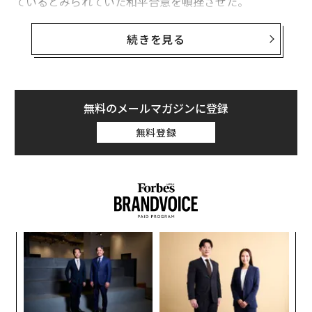
ているとみられていた和平合意を頓挫させた。
タスニム通信の報道によると、イランの国営メディアは
続きを見る
1日、レバノンにおける地上侵攻の拡大に抗議し、米国
との協議を中断すると発表した。これに対しトランプは
CNBCの取材に対し、「正直なところ、協議が終わろう
が私は一向にかまわない」と
語った
。
無料のメールマガジンに登録
無料登録
トランプはCNBCのエーモン・ジェイヴァーズ記者に対
し、交渉の中断に関しては「まったく気にしていない」
とする一方で、イスラエルのベンヤミン・ネタニヤフ首
相に「レバノンで何が起きているのか」を直接尋ねるつ
もりだと述べた。
ア
の
た
内
グ
実