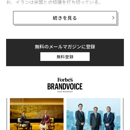
お、イランは米国との協議を打ち切っている。
「ルピー安」が映すインドの窮状 トランプ関税やイラン情勢で打撃、AI
イラン、フーシ派によるバブ・エル・マンデブ
続きを見る
ブームにも乗れず
海峡の封鎖を示唆
米軍がイランのドローン拠点を攻撃、同国は報復を宣言 合意は危機的か
イランの通信社タスニムは、イスラエルがレバノンのヒ
ズボラに対して軍事作戦を続けた場合、イランと米国の
世界的な危機の中、米国はエネルギー資源を増産すべき 米フォーブス編
無料のメールマガジンに登録
集主幹
停戦が終わり得ると報じた。またイエメンの同盟勢力
が、イスラエルを「罰する」ためにバブ・エル・マンデ
無料登録
イスラエル
ドナルド・トランプ
紛争/戦争
アメリカ
ブ海峡を封鎖する可能性があると伝えた。
タグ：
イラン
ベンヤミン・ネタニヤフ
イラン攻撃/イラン紛争
米国時間4月、イランの新たな最高指導者モジュタバ・
ハメネイの顧問であるアリ・アクバル・ベラヤティは、X
への
英語投稿
で、米国の反対勢力が「バブ・エル・マン
advertisement
デブ海峡をホルムズと同様に見ている」と述べた。ホル
挑
ムズ海峡は主要な石油輸送ルートであり、戦争開始後に
よっ
PA
イランが事実上封鎖し、米国は4月に封鎖を開始した。
革
ク
た「