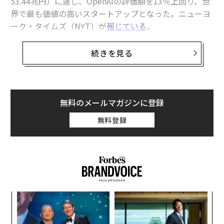
53.44兆円）に達し、OpenAIの評価額を13％上回り、世
界で最も価値の高いスタートアップとなった。ニューヨ
ーク・タイムズ（NYT）が
報じている
。
調達資金はAnthropicが先頭を走り続けるために投じら
続きを見る
れる。「この資金調達は、我々が直面している歴史的な
需要に応え、研究の最前線にとどまり、Claudeをより多
くのビジネスの現場に届ける助けになる」。Anthropic
の最高財務責任者（CFO）クリシュナ・ラオは、そうNY
無料のメールマガジンに登録
Tに語った。
無料登録
Anthropicの急速な価値上昇は、早ければ10月のIPOに向
けて好材料となる戦略的決定と競争優位性によるもの
だ。過去14カ月間で同社の価値は約15倍に増加し、年平
均成長率は556％に達した。
TechTimes
によれば、この
上昇は「ほぼ前例のない」ものだという。
創業
内
シン
グ
超え
実
挑