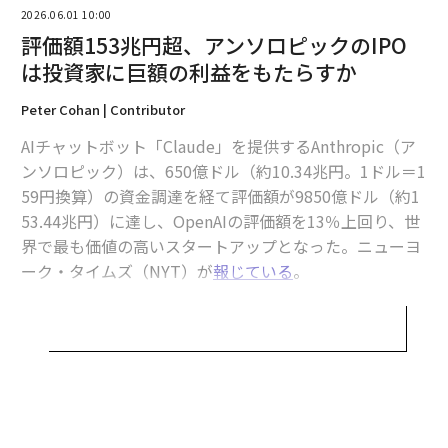
2026.06.01 10:00
評価額153兆円超、アンソロピックのIPO
は投資家に巨額の利益をもたらすか
Peter Cohan | Contributor
AIチャットボット「Claude」を提供するAnthropic（ア
2026年9月号発売中
ンソロピック）は、650億ドル（約10.34兆円。1ドル＝1
59円換算）の資金調達を経て評価額が9850億ドル（約1
53.44兆円）に達し、OpenAIの評価額を13％上回り、世
最新号の購入はこちらから
界で最も価値の高いスタートアップとなった。ニューヨ
ーク・タイムズ（NYT）が
報じている
。
メンバーシップに登録する
調達資金はAnthropicが先頭を走り続けるために投じら
れる。「この資金調達は、我々が直面している歴史的な
需要に応え、研究の最前線にとどまり、Claudeをより多
くのビジネスの現場に届ける助けになる」。Anthropic
関連記事
の最高財務責任者（CFO）クリシュナ・ラオは、そうNY
Tに語った。