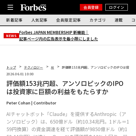
会員登録
ログイン
新着記事
人気記事
会員限定記事
カテゴリ
連載
コ
Forbes JAPAN MEMBERSHIP 新機能｜
NEWS
記事ページ内の広告表示を最小限にしました
トップ
テクノロジー
AI
評価額153兆円超、アンソロピックのIPOは投資
2026.06.01 10:00
評価額153兆円超、アンソロピックのIPO
は投資家に巨額の利益をもたらすか
Peter Cohan | Contributor
AIチャットボット「Claude」を提供するAnthropic（ア
ンソロピック）は、650億ドル（約10.34兆円。1ドル＝1
59円換算）の資金調達を経て評価額が9850億ドル（約1