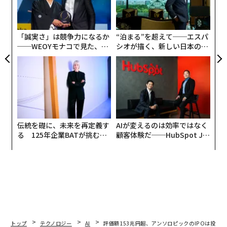
全
よっ
PA
「誠実さ」は競争力になるか
“泊まる”を超えて──エスパ
──WEOYモナコで見た、く
シオが描く、新しい日本のラ
ら寿司の経営哲学
グジュアリー（前編）
伝統を礎に、未来を再定義す
AIが変えるのは効率ではなく
る 125年企業BATが挑むス
顧客体験だ──HubSpot Ja
モークレスな未来
panが語る「Grow Better」
な組織のつくり方
トップ
テクノロジー
AI
評価額153兆円超、アンソロピックのIPOは投資