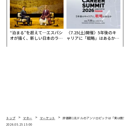
“泊まる”を超えて─エスパシ
〈7.25(土)開催〉5年後のキ
オが描く、新しい日本のラグ
ャリアに「戦略」はあるか。
ジュアリー（中編）
トップエグゼクティブのキャ
リアに触れる1日│CAREER S
UMMIT 2026
トップ
マネー
マーケット
評価額1兆ドルのアンソロピックは「実は割安」か
2026.05.25 15:00