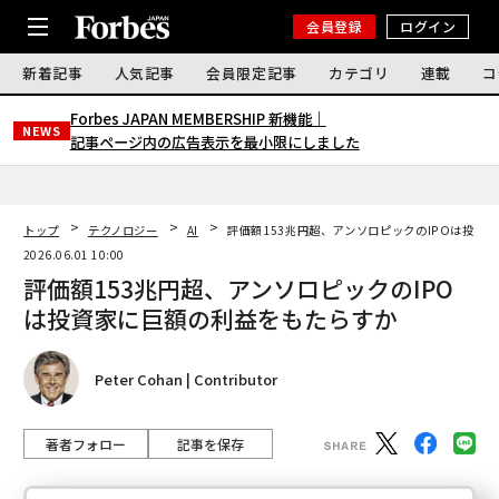
会員登録
ログイン
新着記事
人気記事
会員限定記事
カテゴリ
連載
コ
Forbes JAPAN MEMBERSHIP 新機能｜
NEWS
記事ページ内の広告表示を最小限にしました
トップ
テクノロジー
AI
評価額153兆円超、アンソロピックのIPOは投資
2026.06.01 10:00
評価額153兆円超、アンソロピックのIPO
は投資家に巨額の利益をもたらすか
Peter Cohan | Contributor
著者フォロー
記事を保存