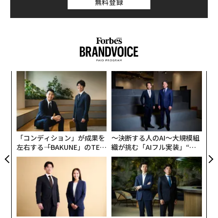
無料登録
のソフトウェア企業ではないことに賭けている。そして
その見立ては、おそらく正しい。
挑
よっ
PA
革
ク
た「
「コンディション」が成果を
〜決断する人のAI〜大規模組
左右する――「BAKUNE」のTEN
織が挑む「AIフル実装」“使
TIALが支える「挑戦者の明
う”企業から“動く”企業へ【N
日」
TTドコモビジネス×PwC】