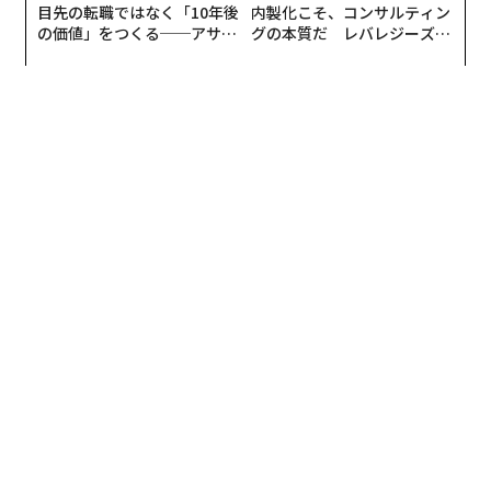
目先の転職ではなく「10年後
内製化こそ、コンサルティン
の価値」をつくる──アサイ
グの本質だ レバレジーズが
ンの長期伴走型支援とは
実践する、次世代ファームの
全貌
2026年9月号発売中
最新号の購入はこちらから
メンバーシップに登録する