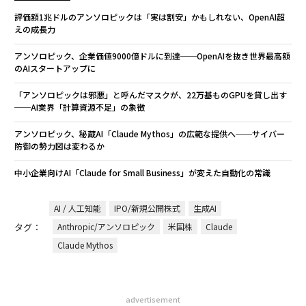
評価額1兆ドルのアンソロピックは「実は割安」かもしれない、OpenAI超
えの成長力
アンソロピック、企業価値9000億ドルに到達──OpenAIを抜き世界最高額
のAIスタートアップに
「アンソロピックは邪悪」と呼んだマスクが、22万基ものGPUを貸し出す
──AI業界「計算資源不足」の象徴
アンソロピック、秘蔵AI「Claude Mythos」の広範な提供へ──サイバー
防御の勢力図は変わるか
中小企業向けAI「Claude for Small Business」が変えた自動化の常識
AI / 人工知能
IPO/新規公開株式
生成AI
タグ：
Anthropic/アンソロピック
米国株
Claude
Claude Mythos
advertisement