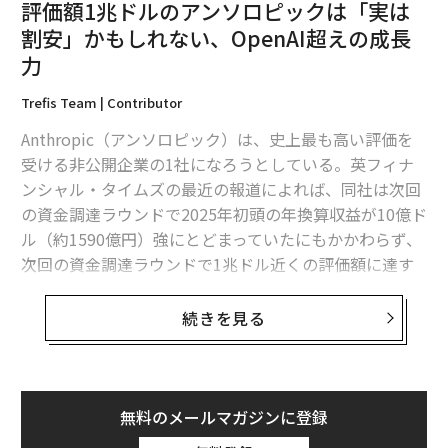
評価額1兆ドルのアンソロピックは「実は
割安」かもしれない、OpenAI超えの成長
力
Trefis Team | Contributor
Anthropic（アンソロピック）は、史上最も高い評価を
受ける非公開企業の1社になろうとしている。英フィナ
ンシャル・タイムズの最近の報道によれば、同社は次回
の資金調達ラウンドで2025年初頭の年換算収益が10億ド
ル（約1590億円）強にとどまっていたにもかかわらず、
次回の資金調達ラウンドで1兆ドル近くの評価額に達す
る可能性があるという。従来型のソフトウェア企業であ
れば、こうした評価は非現実的に映る。
続きを見る
結局のところ、ソフトウェアの売上は一般に従業員数と
企業のIT予算によって上限が決まる。
無料のメールマガジンに登録
それでもアンソロピックの投資家たちは、同社が従来型