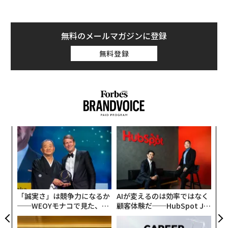
無料のメールマガジンに登録
無料登録
目
の
ン
革
ク
た「
「誠実さ」は競争力になるか
AIが変えるのは効率ではなく
──WEOYモナコで見た、く
顧客体験だ──HubSpot Ja
ら寿司の経営哲学
panが語る「Grow Better」
な組織のつくり方