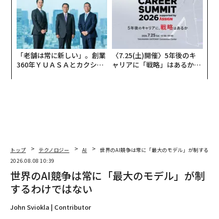
「老舗は常に新しい」。創業
〈7.25(土)開催〉5年後のキ
360年ＹＵＡＳＡとカクシン
ャリアに「戦略」はあるか。
CEO田尻望が語る、AIを超え
トップエグゼクティブのキャ
る人の価値
リアに触れる1日│CAREER S
UMMIT 2026
トップ
テクノロジー
AI
世界のAI競争は常に「最大のモデル」が制するわ
2026.08.08 10:39
世界のAI競争は常に「最大のモデル」が制
するわけではない
John Sviokla | Contributor