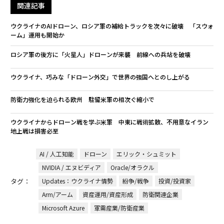
関連記事
ウクライナのAIドローン、ロシア軍の補給トラックを次々に破壊 「スウォ
ーム」運用も開始か
ロシア軍の後方に「火星人」ドローンが来襲 前線への兵站を破壊
ウクライナ、巧みな「ドローン外交」で世界の強国へとのし上がる
防衛力強化を迫られる欧州 駐留米軍の相次ぐ縮小で
ウクライナからドローン戦を学ぶ米軍 中東に戦術拡散、不用意なイラン
地上戦は損害必至
AI / 人工知能
ドローン
エリック・シュミット
NVIDIA / エヌビディア
Oracle/オラクル
タグ：
Updates：ウクライナ情勢
紛争/戦争
投資/投資家
Arm/アーム
資産運用/資産形成
防衛関連企業
Microsoft Azure
軍需産業/防衛産業