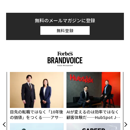
無料のメールマガジンに登録
無料登録
ナ併
ア
k」
の
ック
た
内
由
グ
実
全
目先の転職ではなく「10年後
AIが変えるのは効率ではなく
の価値」をつくる──アサイ
顧客体験だ──HubSpot Ja
ンの長期伴走型支援とは
panが語る「Grow Better」
な組織のつくり方