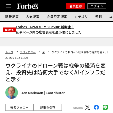
会員登録
ログイン
新着記事
人気記事
会員限定記事
カテゴリ
連載
コ
Forbes JAPAN MEMBERSHIP 新機能｜
NEWS
記事ページ内の広告表示を最小限にしました
トップ
テクノロジー
AI
ウクライナのドローン戦は戦争の経済を変え、投資
2026.06.02 11:00
ウクライナのドローン戦は戦争の経済を変
え、投資先は防衛大手でなくAIインフラだ
と示す
Jon Markman | Contributor
著者フォロー
記事を保存