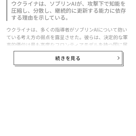
ウクライナは、ソブリンAIが、攻撃下で知能を
圧縮し、分散し、継続的に更新する能力に依存
する理由を示している。
ウクライナは、多くの指導者がソブリンAIについて抱い
ている考え方の弱点を露呈させた。彼らは、決定的な軍
事的優位は最も高度なフロンティアモデルを持つ国に属
すると想定している。
続きを見る
フロンティア能力は極めて重要である。だがウクライナ
の経験が示すのは、それが軍事的優位の始まりにすぎ
ず、完成形ではないということだ。
有用な戦略モデルは次のように表せる。
軍事AI能力 = その国が利用できるフロンティア能力 ×
それを国家目標に移転・圧縮・適応させる能力 × 部隊
全体への展開密度 × 更新・適応の速度 × 戦闘条件下で
のレジリエンス。