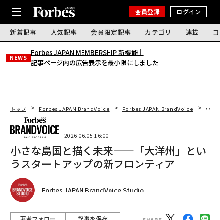
会員登録
ログイン
新着記事
人気記事
会員限定記事
カテゴリ
連載
コ
Forbes JAPAN MEMBERSHIP 新機能｜
NEWS
記事ページ内の広告表示を最小限にしました
トップ
Forbes JAPAN BrandVoice
Forbes JAPAN BrandVoice
小さ
2026.06.05 16:00
小さな島国と描く未来——「大洋州」とい
うスタートアップの新フロンティア
Forbes JAPAN BrandVoice Studio
著者フォロー
記事を保存