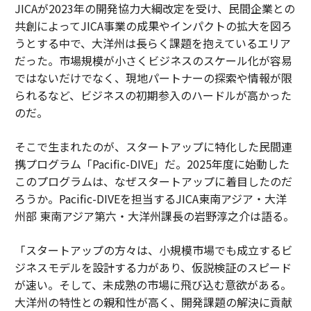
JICAが2023年の開発協力大綱改定を受け、民間企業との
共創によってJICA事業の成果やインパクトの拡大を図ろ
うとする中で、大洋州は長らく課題を抱えているエリア
だった。市場規模が小さくビジネスのスケール化が容易
ではないだけでなく、現地パートナーの探索や情報が限
られるなど、ビジネスの初期参入のハードルが高かった
のだ。
そこで生まれたのが、スタートアップに特化した民間連
携プログラム「Pacific-DIVE」だ。2025年度に始動した
このプログラムは、なぜスタートアップに着目したのだ
ろうか。Pacific-DIVEを担当するJICA東南アジア・大洋
州部 東南アジア第六・大洋州課長の岩野淳之介は語る。
「スタートアップの方々は、小規模市場でも成立するビ
ジネスモデルを設計する力があり、仮説検証のスピード
が速い。そして、未成熟の市場に飛び込む意欲がある。
大洋州の特性との親和性が高く、開発課題の解決に貢献