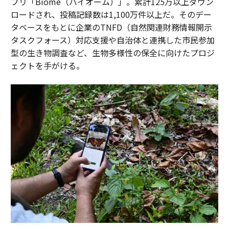
プリ「Biome（バイオーム）」。累計125万以上ダウン
ロードされ、投稿記録数は1,100万件以上だ。そのデー
タベースをもとに企業のTNFD（自然関連財務情報開示
タスクフォース）対応支援や自治体と連携した市民参加
型の生き物調査など、生物多様性の保全に向けたプロジ
ェクトを手がける。