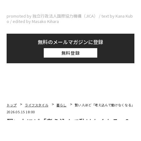
promoted by 独立行政法人国際協力機構（JICA） / text by Kana Kub
o / edited by Masako Kihara
無料のメールマガジンに登録
無料登録
トップ
ライフスタイル
暮らし
賢い人ほど「考え込んで動けなくなる」3つ
2026.05.15 18:00
賢い人ほど「考え込んで動けなくなる」3
つの心理的理由と対処法