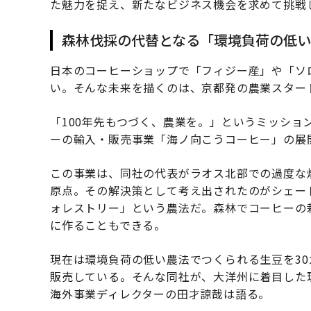
た魅力を捉え、新たなビジネス機会を求めて挑戦
森林伐採の代替となる「環境負荷の低
日本のコーヒーショップで「フィジー産」や「ソ
い。そんな未来を描くのは、京都発の農業スター
「100年先もつづく、農業を。」というミッショ
ーの輸入・販売事業「海ノ向こうコーヒー」の展
この事業は、同社の代表がラオス北部での過度な
原点。その解決策として考え出されたのがシェー
ォレストリー」という農法だ。森林でコーヒーの
に作ることもできる。
現在は環境負荷の低い農法でつくられる生豆を3
販売している。そんな同社が、大洋州に着目した
海外事業ディレクターの田才諒哉は語る。