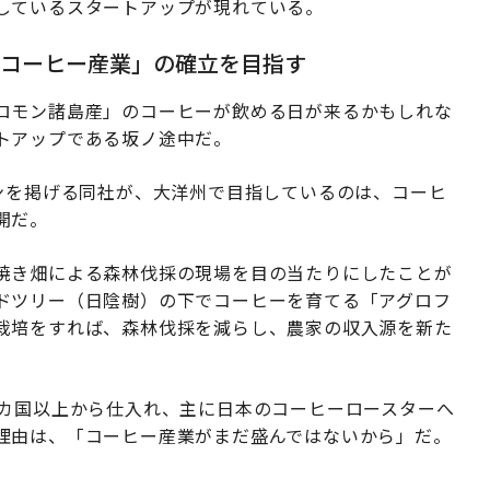
しているスタートアップが現れている。
いコーヒー産業」の確立を目指す
ロモン諸島産」のコーヒーが飲める日が来るかもしれな
トアップである坂ノ途中だ。
ンを掲げる同社が、大洋州で目指しているのは、コーヒ
開だ。
焼き畑による森林伐採の現場を目の当たりにしたことが
ドツリー（日陰樹）の下でコーヒーを育てる「アグロフ
栽培をすれば、森林伐採を減らし、農家の収入源を新た
0カ国以上から仕入れ、主に日本のコーヒーロースターへ
理由は、「コーヒー産業がまだ盛んではないから」だ。