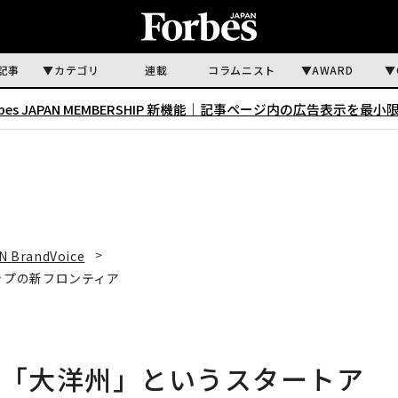
記事
カテゴリ
連載
コラムニスト
AWARD
rbes JAPAN MEMBERSHIP 新機能｜
記事ページ内の広告表示を最小
N BrandVoice
ップの新フロンティア
—「大洋州」というスタートア