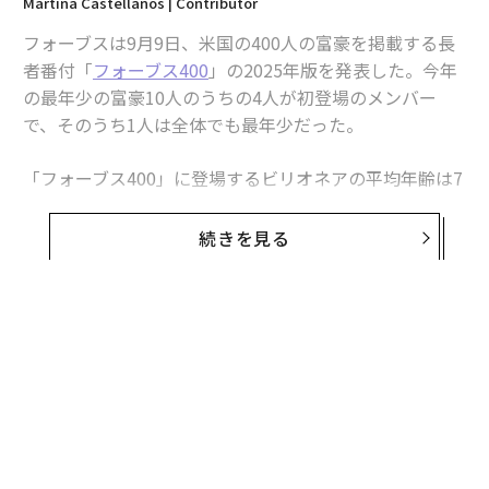
Martina Castellanos | Contributor
フォーブスは9月9日、米国の400人の富豪を掲載する長
者番付「
フォーブス400
」の2025年版を発表した。今年
の最年少の富豪10人のうちの4人が初登場のメンバー
で、そのうち1人は全体でも最年少だった。
「フォーブス400」に登場するビリオネアの平均年齢は7
0歳で、そのうち23人は90代だ。最年長は土地と製材業
で財を成したアーチー・アルディス・エマーソンで、96
続きを見る
歳になる。これに対し、一部の幸運なビリオネアたち
は、比較的若くして巨万の富を築き上げた。今年の番付
に名を連ねるための最低資産額は、過去最高の38億ドル
（約5600億円、1ドル＝147円換算）に達している。
最年少は37歳のエドウィン・チェン──初登場4
名が若き富豪の顔ぶれを刷新
今年のランキングの50歳未満のビリオネアは33人にのぼ