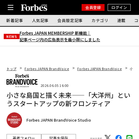
会員登録
ログイン
新着記事
人気記事
会員限定記事
カテゴリ
連載
コ
Forbes JAPAN MEMBERSHIP 新機能｜
NEWS
記事ページ内の広告表示を最小限にしました
トップ
Forbes JAPAN BrandVoice
Forbes JAPAN BrandVoice
小さ
2026.06.05 16:00
小さな島国と描く未来——「大洋州」とい
うスタートアップの新フロンティア
Forbes JAPAN BrandVoice Studio
著者フォロー
記事を保存