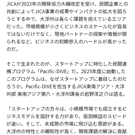
JICAが2023年の開発協力大綱改定を受け、民間企業との
共創によってJICA事業の成果やインパクトの拡大を図ろ
うとする中で、大洋州は長らく課題を抱えているエリア
だった。市場規模が小さくビジネスのスケール化が容易
ではないだけでなく、現地パートナーの探索や情報が限
られるなど、ビジネスの初期参入のハードルが高かった
のだ。
そこで生まれたのが、スタートアップに特化した民間連
携プログラム「Pacific-DIVE」だ。2025年度に始動した
このプログラムは、なぜスタートアップに着目したのだ
ろうか。Pacific-DIVEを担当するJICA東南アジア・大洋
州部 東南アジア第六・大洋州課長の岩野淳之介は語る。
「スタートアップの方々は、小規模市場でも成立するビ
ジネスモデルを設計する力があり、仮説検証のスピード
が速い。そして、未成熟の市場に飛び込む意欲がある。
大洋州の特性との親和性が高く、開発課題の解決に貢献