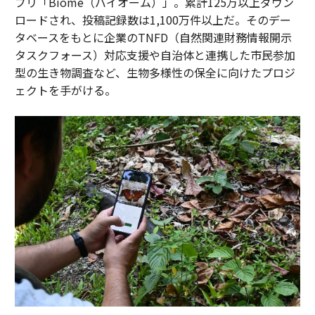
プリ「Biome（バイオーム）」。累計125万以上ダウン
ロードされ、投稿記録数は1,100万件以上だ。そのデー
タベースをもとに企業のTNFD（自然関連財務情報開示
タスクフォース）対応支援や自治体と連携した市民参加
型の生き物調査など、生物多様性の保全に向けたプロジ
ェクトを手がける。