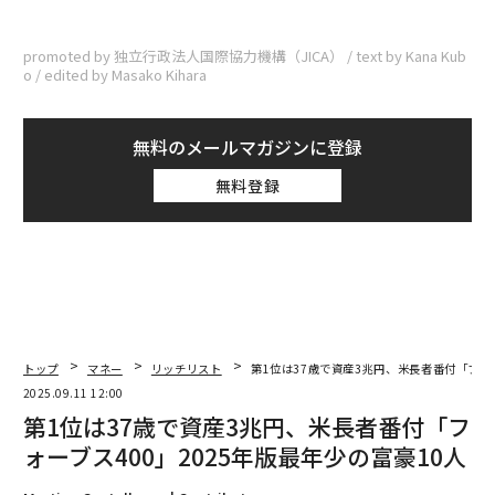
promoted by 独立行政法人国際協力機構（JICA） / text by Kana Kub
o / edited by Masako Kihara
無料のメールマガジンに登録
無料登録
トップ
マネー
リッチリスト
第1位は37歳で資産3兆円、米長者番付「フォー
2025.09.11 12:00
第1位は37歳で資産3兆円、米長者番付「フ
ォーブス400」2025年版最年少の富豪10人