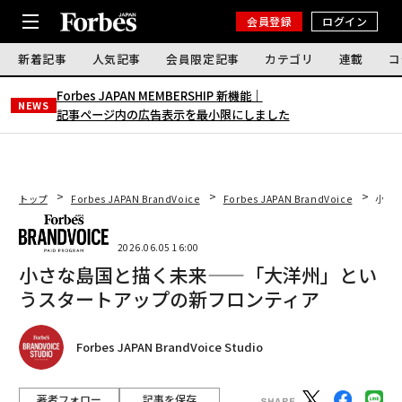
会員登録
ログイン
新着記事
人気記事
会員限定記事
カテゴリ
連載
コ
Forbes JAPAN MEMBERSHIP 新機能｜
NEWS
記事ページ内の広告表示を最小限にしました
トップ
Forbes JAPAN BrandVoice
Forbes JAPAN BrandVoice
小さ
2026.06.05 16:00
小さな島国と描く未来——「大洋州」とい
うスタートアップの新フロンティア
Forbes JAPAN BrandVoice Studio
著者フォロー
記事を保存