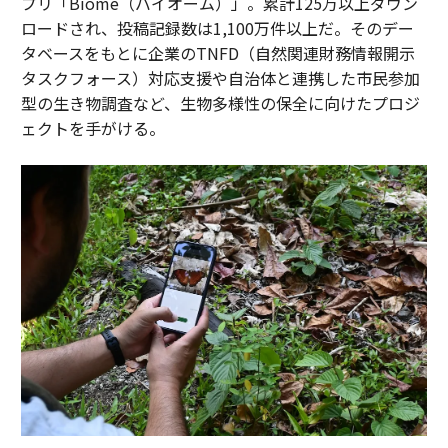
プリ「Biome（バイオーム）」。累計125万以上ダウン
ロードされ、投稿記録数は1,100万件以上だ。そのデー
タベースをもとに企業のTNFD（自然関連財務情報開示
タスクフォース）対応支援や自治体と連携した市民参加
型の生き物調査など、生物多様性の保全に向けたプロジ
ェクトを手がける。