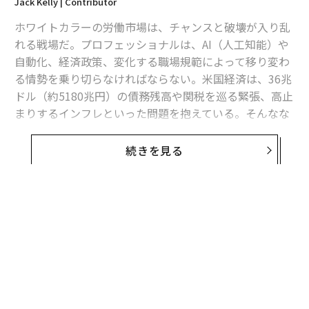
Jack Kelly | Contributor
ホワイトカラーの労働市場は、チャンスと破壊が入り乱
れる戦場だ。プロフェッショナルは、AI（人工知能）や
自動化、経済政策、変化する職場規範によって移り変わ
る情勢を乗り切らなければならない。米国経済は、36兆
ドル（約5180兆円）の債務残高や関税を巡る緊張、高止
まりするインフレといった問題を抱えている。そんなな
か、独特の課題に直面しているのが大卒の労働者だ。
続きを見る
そこで今回は、最新の労働市場データと、金融、経済、
投資といった分野の専門家でもある米国有数のソートリ
ーダーたちの見識をもとに、ホワイトカラー労働市場を
特徴づけるトレンドを探っていこう。
ホワイトカラーが直面する労働市場の「不況」
年間9万6000ドル（約1380万円）以上を稼ぐ高収入プロ
フェッショナルの雇用が、2014年以来の
最低水準に低下