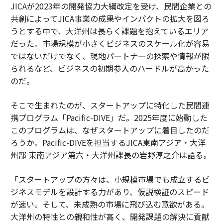
JICAが2023年の開発協力大綱改定を受け、民間企業との
共創によってJICA事業の成果やインパクトの拡大を図ろ
うとする中で、大洋州は長らく課題を抱えているエリア
だった。市場規模が小さくビジネスのスケール化が容易
ではないだけでなく、現地パートナーの探索や情報が限
られるなど、ビジネスの初期参入のハードルが高かった
のだ。
そこで生まれたのが、スタートアップに特化した民間連
携プログラム「Pacific-DIVE」だ。2025年度に始動した
このプログラムは、なぜスタートアップに着目したのだ
ろうか。Pacific-DIVEを担当するJICA東南アジア・大洋
州部 東南アジア第六・大洋州課長の岩野淳之介は語る。
「スタートアップの方々は、小規模市場でも成立するビ
ジネスモデルを設計する力があり、仮説検証のスピード
が速い。そして、未成熟の市場に飛び込む意欲がある。
大洋州の特性との親和性が高く、開発課題の解決に貢献