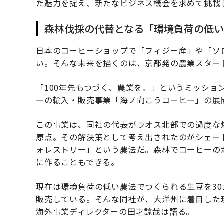
た魅力を捉え、新たなビジネス機会を求めて挑戦
森林伐採の代替となる「環境負荷の低
日本のコーヒーショップで「フィジー産」や「ソ
い。そんな未来を描くのは、京都発の農業スター
「100年先もつづく、農業を。」というミッショ
ーの輸入・販売事業「海ノ向こうコーヒー」の展
この事業は、同社の代表がラオス北部での過度な
原点。その解決策として考え出されたのがシェー
ォレストリー」という農法だ。森林でコーヒーの
に作ることもできる。
現在は環境負荷の低い農法でつくられる生豆を3
販売している。そんな同社が、大洋州に着目した
海外事業ディレクターの田才諒哉は語る。