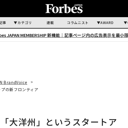
記事
カテゴリ
連載
コラムニスト
AWARD
rbes JAPAN MEMBERSHIP 新機能｜
記事ページ内の広告表示を最小
N BrandVoice
ップの新フロンティア
—「大洋州」というスタートア