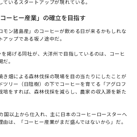
しているスタートアップが現れている。
いコーヒー産業」の確立を目指す
ロモン諸島産」のコーヒーが飲める日が来るかもしれな
トアップである坂ノ途中だ。
ンを掲げる同社が、大洋州で目指しているのは、コーヒ
開だ。
焼き畑による森林伐採の現場を目の当たりにしたことが
ドツリー（日陰樹）の下でコーヒーを育てる「アグロフ
栽培をすれば、森林伐採を減らし、農家の収入源を新た
0カ国以上から仕入れ、主に日本のコーヒーロースターへ
理由は、「コーヒー産業がまだ盛んではないから」だ。