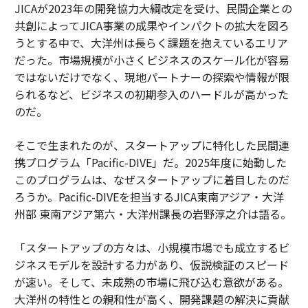
JICAが2023年の開発協力大綱改定を受け、民間企業との
共創によってJICA事業の成果やインパクトの拡大を図ろ
うとする中で、大洋州は長らく課題を抱えているエリア
だった。市場規模が小さくビジネスのスケール化が容易
ではないだけでなく、現地パートナーの探索や情報が限
られるなど、ビジネスの初期参入のハードルが高かった
のだ。
そこで生まれたのが、スタートアップに特化した民間連
携プログラム「Pacific-DIVE」だ。2025年度に始動した
このプログラムは、なぜスタートアップに着目したのだ
ろうか。Pacific-DIVEを担当するJICA東南アジア・大洋
州部 東南アジア第六・大洋州課長の岩野淳之介は語る。
「スタートアップの方々は、小規模市場でも成立するビ
ジネスモデルを設計する力があり、仮説検証のスピード
が速い。そして、未成熟の市場に飛び込む意欲がある。
大洋州の特性との親和性が高く、開発課題の解決に貢献