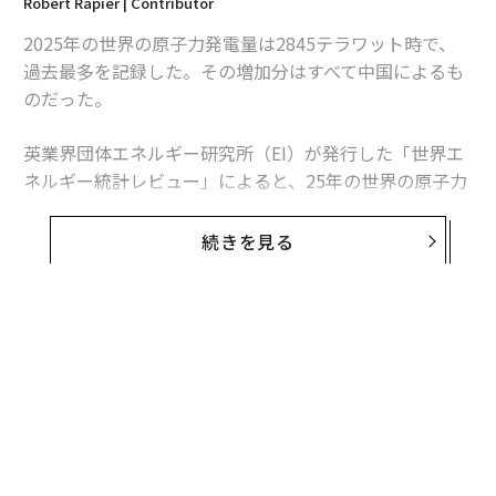
Robert Rapier | Contributor
2025年の世界の原子力発電量は2845テラワット時で、
過去最多を記録した。その増加分はすべて中国によるも
のだった。
英業界団体エネルギー研究所（EI）が発行した「世界エ
ネルギー統計レビュー」によると、25年の世界の原子力
発電量は前年比1.3％、30テラワット時増加した。中国
の増加分は34テラワット時を超えたため、同国を除け
続きを見る
ば、世界の原子力発電量は減少したことになる。
この数字は「世界的な原子力ルネッサンス」という大ま
かな主張より、業界の実情をより的確に捉えている。原
子力発電量は増加しているものの、拡大は特定の国に集
中している。米国は引き続き世界最多の原子力発電所を
稼働させているが、中国は急速にその差を縮めている。
日本は徐々に回復しているが、欧州諸国の多くは10年前
の水準を下回っている。