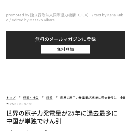
promoted by 独立行政法人国際協力機構（JICA） / text by Kana Kub
o / edited by Masako Kihara
無料のメールマガジンに登録
無料登録
トップ
経済・社会
経済
世界の原子力発電量が25年に過去最多に 中国が
2026.08.06 07:00
世界の原子力発電量が25年に過去最多に
中国が単独でけん引