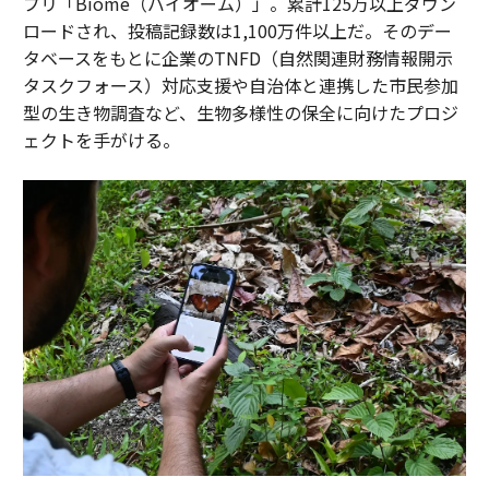
プリ「Biome（バイオーム）」。累計125万以上ダウン
ロードされ、投稿記録数は1,100万件以上だ。そのデー
タベースをもとに企業のTNFD（自然関連財務情報開示
タスクフォース）対応支援や自治体と連携した市民参加
型の生き物調査など、生物多様性の保全に向けたプロジ
ェクトを手がける。