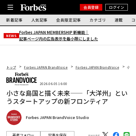
会員登録
ログイン
新着記事
人気記事
会員限定記事
カテゴリ
連載
コ
Forbes JAPAN MEMBERSHIP 新機能｜
NEWS
記事ページ内の広告表示を最小限にしました
トップ
Forbes JAPAN BrandVoice
Forbes JAPAN BrandVoice
小さ
2026.06.05 16:00
小さな島国と描く未来——「大洋州」とい
うスタートアップの新フロンティア
Forbes JAPAN BrandVoice Studio
著者フォロー
記事を保存