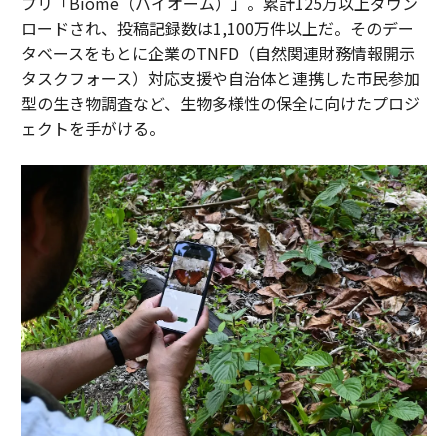
プリ「Biome（バイオーム）」。累計125万以上ダウン
ロードされ、投稿記録数は1,100万件以上だ。そのデー
タベースをもとに企業のTNFD（自然関連財務情報開示
タスクフォース）対応支援や自治体と連携した市民参加
型の生き物調査など、生物多様性の保全に向けたプロジ
ェクトを手がける。