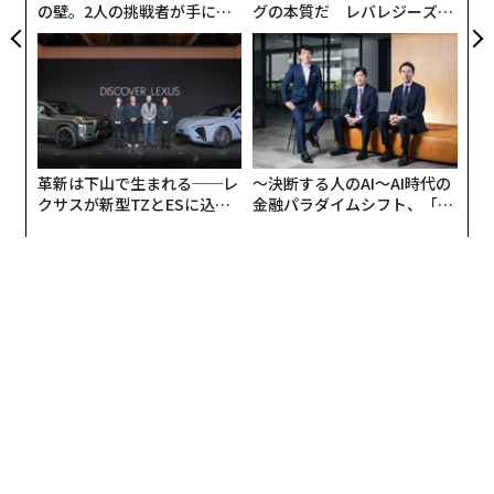
食材やネギのように細かい食材を切る際も扱いやすい。
の壁。2人の挑戦者が手にし
グの本質だ レバレジーズが
た「次なる武器」
実践する、次世代ファームの
切るモノをしっかり挟み込むギザ刃を採用していて、滑
全貌
って切りにくい生肉や昆布のような硬い食材も切りやす
くなっているのもポイントだ。
革新は下山で生まれる──レ
〜決断する人のAI〜AI時代の
クサスが新型TZとESに込め
金融パラダイムシフト、「超
た「DISCOVER」の哲学
個別化」の核心 【MUFG×ウ
ェルスナビ×PwC】