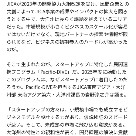
JICAが2023年の開発協力大綱改定を受け、民間企業との
共創によってJICA事業の成果やインパクトの拡大を図ろ
うとする中で、大洋州は長らく課題を抱えているエリア
だった。市場規模が小さくビジネスのスケール化が容易
ではないだけでなく、現地パートナーの探索や情報が限
られるなど、ビジネスの初期参入のハードルが高かった
のだ。
そこで生まれたのが、スタートアップに特化した民間連
携プログラム「Pacific-DIVE」だ。2025年度に始動した
このプログラムは、なぜスタートアップに着目したのだ
ろうか。Pacific-DIVEを担当するJICA東南アジア・大洋
州部 東南アジア第六・大洋州課長の岩野淳之介は語る。
「スタートアップの方々は、小規模市場でも成立するビ
ジネスモデルを設計する力があり、仮説検証のスピード
が速い。そして、未成熟の市場に飛び込む意欲がある。
大洋州の特性との親和性が高く、開発課題の解決に貢献