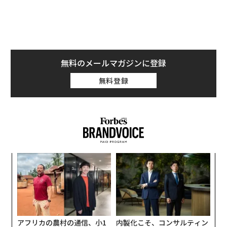
洗えるハサミ サクサ（キッチン・食洗機対応）
」は、食
品衛生法適合のフッ素コーティングを施した刃を採用。
丸洗いしても刃が錆びにくく、食洗機にも対応している
ため、衛生的に長く使えるのが特長だ。
無料のメールマガジンに登録
無料登録
挑
よっ
PA
パ
技
無
防
サイズは文具はさみと同程度のため、海苔のように薄い
アフリカの農村の通信、小1
内製化こそ、コンサルティン