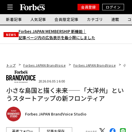
会員登録
ログイン
新着記事
人気記事
会員限定記事
カテゴリ
連載
コ
Forbes JAPAN MEMBERSHIP 新機能｜
NEWS
記事ページ内の広告表示を最小限にしました
トップ
Forbes JAPAN BrandVoice
Forbes JAPAN BrandVoice
小さ
2026.06.05 16:00
小さな島国と描く未来——「大洋州」とい
うスタートアップの新フロンティア
Forbes JAPAN BrandVoice Studio
著者フォロー
記事を保存