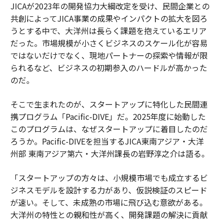
JICAが2023年の開発協力大綱改定を受け、民間企業との
共創によってJICA事業の成果やインパクトの拡大を図ろ
うとする中で、大洋州は長らく課題を抱えているエリア
だった。市場規模が小さくビジネスのスケール化が容易
ではないだけでなく、現地パートナーの探索や情報が限
られるなど、ビジネスの初期参入のハードルが高かった
のだ。
そこで生まれたのが、スタートアップに特化した民間連
携プログラム「Pacific-DIVE」だ。2025年度に始動した
このプログラムは、なぜスタートアップに着目したのだ
ろうか。Pacific-DIVEを担当するJICA東南アジア・大洋
州部 東南アジア第六・大洋州課長の岩野淳之介は語る。
「スタートアップの方々は、小規模市場でも成立するビ
ジネスモデルを設計する力があり、仮説検証のスピード
が速い。そして、未成熟の市場に飛び込む意欲がある。
大洋州の特性との親和性が高く、開発課題の解決に貢献