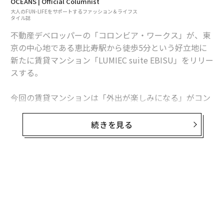
OCEANS | Official Columnist
大人のFUN-LIFEをサポートするファッション＆ライフス
タイル誌
不動産デベロッパーの「コロンビア・ワークス」が、東
京の中心地である恵比寿駅から徒歩5分という好立地に
新たに賃貸マンション「LUMIEC suite EBISU」をリリー
スする。
今回の賃貸マンションは「外出が楽しみになる」がコン
セプト。恵比寿駅には山手線、湘南新宿ライン、埼京
線、東京メトロ日比谷線の4路線が乗り入れているの
続きを見る
で、どこへ行くにも便利だが、居住者には専用のカーシ
ェアリングサービスが付いてくる。
マンションの1F専用スペースからテスラの人気車種「モ
デル Y」のレンタルができるのだ。
近くの買い物はもちろん、ゴルフや小旅行をスマートか
つ手軽に楽しむことができる。