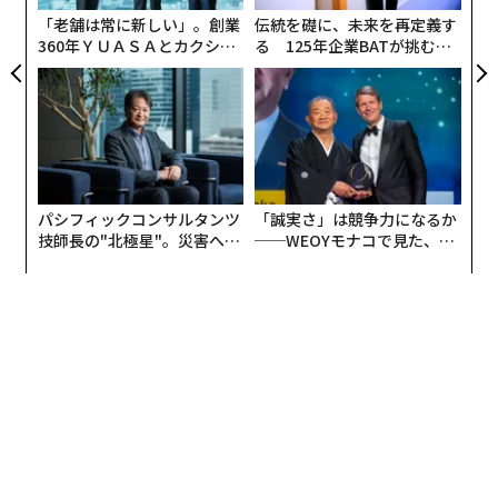
ア
としてアルミルーバーや重量感のあるタイルを配置し
「老舗は常に新しい」。創業
伝統を礎に、未来を再定義す
て、有機的なファサードを実現している。
360年ＹＵＡＳＡとカクシン
る 125年企業BATが挑むス
CEO田尻望が語る、AIを超え
モークレスな未来
る人の価値
内観は柱や梁が出ない工法を採用し、高い天井と大きな
窓によって開放感を演出。食洗機付きキッチンやタッチ
パネル付きミラー、床暖房など、上質で快適な日常を実
現する設備が充実している。
パシフィックコンサルタンツ
「誠実さ」は競争力になるか
技師長の"北極星"。災害への
──WEOYモナコで見た、く
無力感を乗り越え見つけた、
ら寿司の経営哲学
防災一筋20年の答え