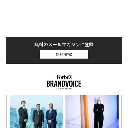
無料のメールマガジンに登録
無料登録
年後
エ
サイ
チ
ェ
な
外観はコンクリート打ちっぱなし。端部をカットしてシ
術
ャープな印象で構成する柱梁のグリッドに、アクセント
た