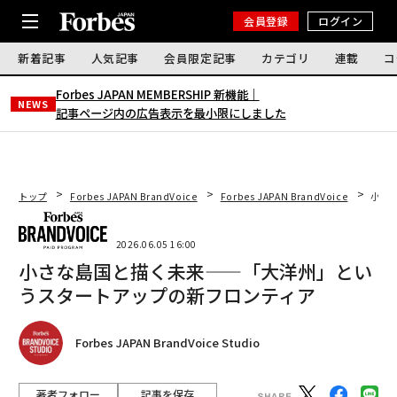
会員登録
ログイン
新着記事
人気記事
会員限定記事
カテゴリ
連載
コ
Forbes JAPAN MEMBERSHIP 新機能｜
NEWS
記事ページ内の広告表示を最小限にしました
トップ
Forbes JAPAN BrandVoice
Forbes JAPAN BrandVoice
小さ
2026.06.05 16:00
小さな島国と描く未来——「大洋州」とい
うスタートアップの新フロンティア
Forbes JAPAN BrandVoice Studio
著者フォロー
記事を保存