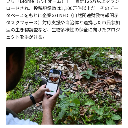
プリ「Biome（バイオーム）」。累計125万以上ダウン
ロードされ、投稿記録数は1,100万件以上だ。そのデー
タベースをもとに企業のTNFD（自然関連財務情報開示
タスクフォース）対応支援や自治体と連携した市民参加
型の生き物調査など、生物多様性の保全に向けたプロジ
ェクトを手がける。