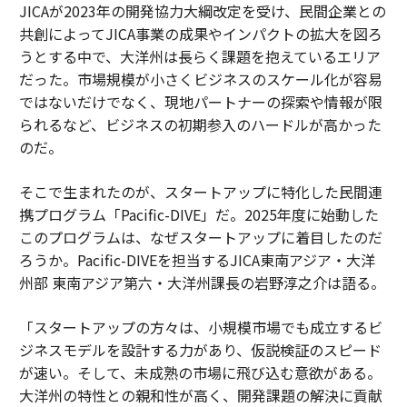
JICAが2023年の開発協力大綱改定を受け、民間企業との
共創によってJICA事業の成果やインパクトの拡大を図ろ
うとする中で、大洋州は長らく課題を抱えているエリア
だった。市場規模が小さくビジネスのスケール化が容易
ではないだけでなく、現地パートナーの探索や情報が限
られるなど、ビジネスの初期参入のハードルが高かった
のだ。
そこで生まれたのが、スタートアップに特化した民間連
携プログラム「Pacific-DIVE」だ。2025年度に始動した
このプログラムは、なぜスタートアップに着目したのだ
ろうか。Pacific-DIVEを担当するJICA東南アジア・大洋
州部 東南アジア第六・大洋州課長の岩野淳之介は語る。
「スタートアップの方々は、小規模市場でも成立するビ
ジネスモデルを設計する力があり、仮説検証のスピード
が速い。そして、未成熟の市場に飛び込む意欲がある。
大洋州の特性との親和性が高く、開発課題の解決に貢献