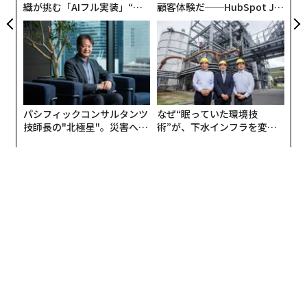
織が挑む「AIフル実装」“使
顧客体験だ──HubSpot Ja
う”企業から“動く”企業へ【N
panが語る「Grow Better」
TTドコモビジネス×PwC】
な組織のつくり方
パシフィックコンサルタンツ
なぜ“眠っていた環境技
技師長の"北極星"。災害への
術”が、下水インフラを変え
無力感を乗り越え見つけた、
たのか──産総研×月島JFE
防災一筋20年の答え
アクアソリューションの10年
翻訳＝高橋信夫
2026年9月号発売中