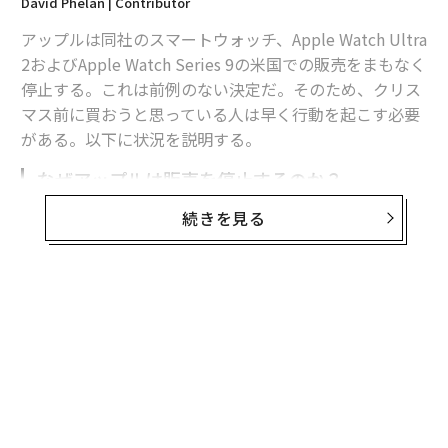
David Phelan | Contributor
アップルは同社のスマートウォッチ、Apple Watch Ultra
2およびApple Watch Series 9の米国での販売をまもなく
停止する。これは前例のない決定だ。そのため、クリス
マス前に買おうと思っている人は早く行動を起こす必要
がある。以下に状況を説明する。
なぜアップルは販売を停止するのか？
続きを見る
理由についてアップルは、当局からの命令と訴訟のため
と説明している。それはアップルと医療技術会社である
Masimo（マシモ）との、Apple Watchに搭載された血
中酸素濃度センサー技術を巡る長期にわたる知的所有権
論争に関連しているが、少なくとも現時点ではアップル
が敗訴している。これまでにアップルがApple Watchの
販売を停止したことはない。
このニュースは、アップルが声明を発表した後、アップ
ル関連情報サイトの
9to5Mac
が最初に報じた。その後、