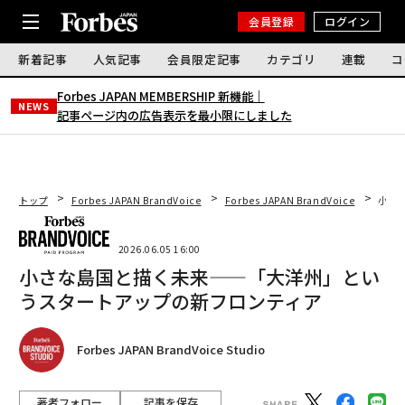
会員登録
ログイン
新着記事
人気記事
会員限定記事
カテゴリ
連載
コ
Forbes JAPAN MEMBERSHIP 新機能｜
NEWS
記事ページ内の広告表示を最小限にしました
トップ
Forbes JAPAN BrandVoice
Forbes JAPAN BrandVoice
小さ
2026.06.05 16:00
小さな島国と描く未来——「大洋州」とい
うスタートアップの新フロンティア
Forbes JAPAN BrandVoice Studio
著者フォロー
記事を保存