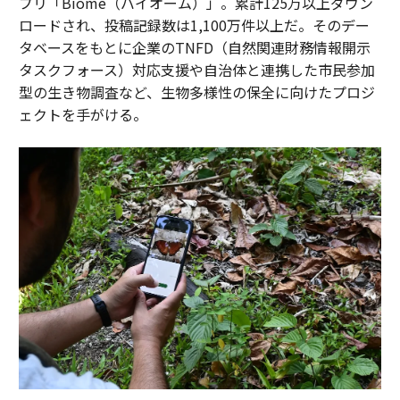
プリ「Biome（バイオーム）」。累計125万以上ダウン
ロードされ、投稿記録数は1,100万件以上だ。そのデー
タベースをもとに企業のTNFD（自然関連財務情報開示
タスクフォース）対応支援や自治体と連携した市民参加
型の生き物調査など、生物多様性の保全に向けたプロジ
ェクトを手がける。