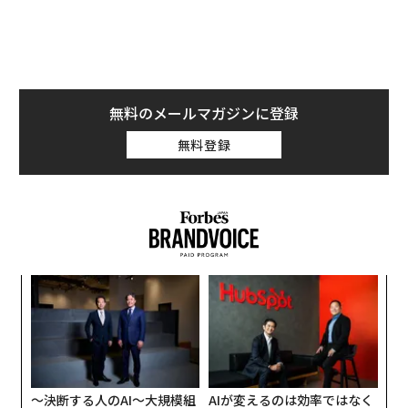
筆者のところにも声明が送られてきた。
製品を販売経路から引き上げるというのは思い切った行
動だが、アップルは、国際貿易委員会が血中酸素濃度測
定機能を備えたApple Watchに関する命令を発行する前
無料のメールマガジンに登録
に、先制措置をとった形だ。
無料登録
るか
革
、く
ク
た「
代の
エ
「超
設オ
×ウ
が
が
〜決断する人のAI〜大規模組
AIが変えるのは効率ではなく