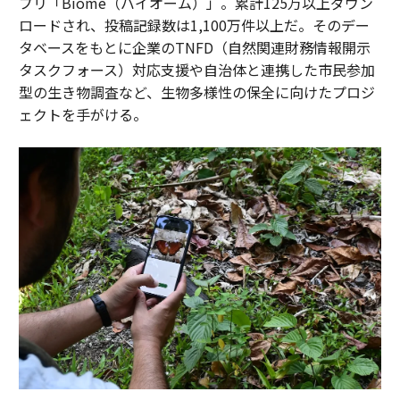
プリ「Biome（バイオーム）」。累計125万以上ダウン
ロードされ、投稿記録数は1,100万件以上だ。そのデー
タベースをもとに企業のTNFD（自然関連財務情報開示
タスクフォース）対応支援や自治体と連携した市民参加
型の生き物調査など、生物多様性の保全に向けたプロジ
ェクトを手がける。