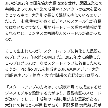
JICAが2023年の開発協力大綱改定を受け、民間企業との
共創によってJICA事業の成果やインパクトの拡大を図ろ
うとする中で、大洋州は長らく課題を抱えているエリア
だった。市場規模が小さくビジネスのスケール化が容易
ではないだけでなく、現地パートナーの探索や情報が限
られるなど、ビジネスの初期参入のハードルが高かった
のだ。
そこで生まれたのが、スタートアップに特化した民間連
携プログラム「Pacific-DIVE」だ。2025年度に始動した
このプログラムは、なぜスタートアップに着目したのだ
ろうか。Pacific-DIVEを担当するJICA東南アジア・大洋
州部 東南アジア第六・大洋州課長の岩野淳之介は語る。
「スタートアップの方々は、小規模市場でも成立するビ
ジネスモデルを設計する力があり、仮説検証のスピード
が速い。そして、未成熟の市場に飛び込む意欲がある。
大洋州の特性との親和性が高く、開発課題の解決に貢献