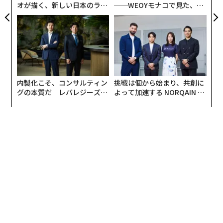
オが描く、新しい日本のラグ
──WEOYモナコで見た、く
ジュアリー（中編）
ら寿司の経営哲学
内製化こそ、コンサルティン
挑戦は個から始まり、共創に
グの本質だ レバレジーズが
よって加速する NORQAIN JA
実践する、次世代ファームの
PAN 特別座談会
全貌