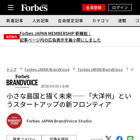
会員登録
ログイン
新着記事
人気記事
会員限定記事
カテゴリ
連載
コ
Forbes JAPAN MEMBERSHIP 新機能｜
NEWS
記事ページ内の広告表示を最小限にしました
トップ
Forbes JAPAN BrandVoice
Forbes JAPAN BrandVoice
小さ
2026.06.05 16:00
小さな島国と描く未来——「大洋州」とい
うスタートアップの新フロンティア
Forbes JAPAN BrandVoice Studio
著者フォロー
記事を保存