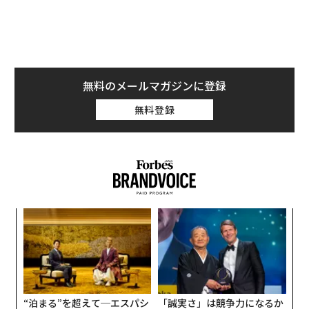
スダ・ソフトワークスが手がけた超大作であり、Xboxが
これまでに発売したり、開発を発表したりしているゲー
ムの中でも最大級のタイトルだ。同じくベセスダが開発
中の『Elder Scrolls 6』を除けば、最大のタイトルかも
しれない。
無料のメールマガジンに登録
無料登録
マイクロソフトがゲーム開発会社を次々と買収している
ことの目的は、ソニーに対抗できる独占タイトルをそろ
えることだ。だが今年の状況はというと、ソニーが『Ma
rvel's Spider-Man 2』で最高賞のゲーム・オブ・ザ・イ
ヤー（GOTY）など多数の部門でノミネートされた一
方、『Starfield』のノミネートは最優秀RPG部門のみ。
「
しかも同部門は、『Baldur's Gate 3』の受賞が確実視さ
変え
3
れている。その代わり、Xboxにとってより大きなサクセ
FE
C
A
スストーリーとなったのは、どこからともなく現れて5
0年
る
顧客
部門にノミネートされた『Hi-Fi RUSH』だ。
pa
な
“泊まる”を超えて─エスパシ
「誠実さ」は競争力になるか