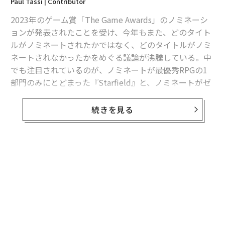
Paul Tassi | Contributor
2023年のゲーム賞「The Game Awards」のノミネーシ
ョンが発表されたことを受け、今年もまた、どのタイト
ルがノミネートされたかではなく、どのタイトルがノミ
ネートされなかったかをめぐる議論が沸騰している。中
でも注目されているのが、ノミネートが最優秀RPGの1
部門のみにとどまった『Starfield』と、ノミネートがゼ
ロだった『ホグワーツ・レガシー』だ。
続きを見る
両作が抱える問題はそれぞれ異なるが、1つの記事で両
方を取り上げようと思う（そうするとページビューは稼
げないが、まあいい）。両作がノミネートされなかった
のはなぜなのだろうか？
Starfield
『Starfield』については、いくつかの異なる側面があ
る。同作は現世代のXboxにとってフラッグシップタイト
ルになるはずのものだった。マイクロソフト傘下のベセ